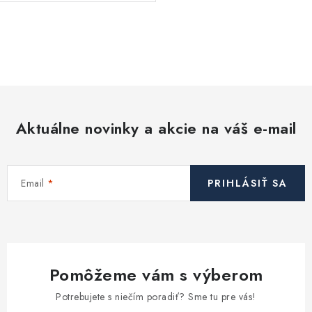
O
v
l
á
d
Aktuálne novinky a akcie na váš e-mail
a
c
i
Email
PRIHLÁSIŤ SA
e
p
r
v
k
Pomôžeme vám s výberom
y
v
Potrebujete s niečím poradiť? Sme tu pre vás!