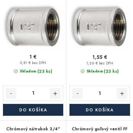
Kúrenie a chladenie
o
p
d
r
Komíny a dymovody
u
o
k
d
Čerpadlá a vodárne
t
u
o
k
Filtrovanie a úprava vody
v
t
1 €
1,55 €
o
0,81 € bez DPH
1,26 € bez DPH
Záhrada a závlaha
(23 ks)
v
(23 ks)
Skladom
Skladom
Vetranie a rekuperácia
Kúpeľňa a sanita
DO KOŠÍKA
DO KOŠÍKA
Spojovací materiál
Chrómový nátrubok 3/4"
Chrómový guľový ventil FF