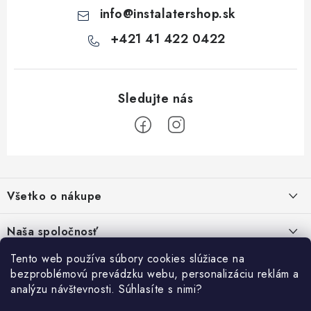
ý
info
@
instalatershop.sk
p
i
+421 41 422 0422
s
u
Z
á
Všetko o nákupe
p
ä
Kontakty
Naša spoločnosť
t
Poštovné a doprava
i
Tento web používa súbory cookies slúžiace na
SHOWROOM - poradňa pre vaše projekty
Prihlásenie
bezproblémovú prevádzku webu, personalizáciu reklám a
e
Obchodné podmienky
analýzu návštevnosti. Súhlasíte s nimi?
E-mail
PREDAJŇA - Raková
Vyhľadávanie
Reklamačné podmienky