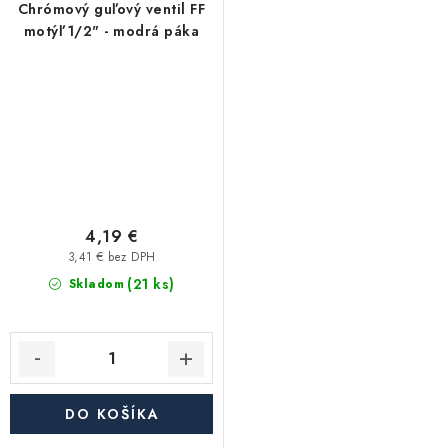
Chrómový guľový ventil FF
motýľ 1/2" - modrá páka
4,19 €
3,41 € bez DPH
(21 ks)
Skladom
DO KOŠÍKA