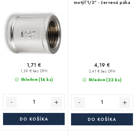
Akcie, Zľavy
motýľ 1/2" - červená páka
Kontakty
Poštovné a doprava
Obchodné podmienky
Reklamačné podmienky
Podmienky ochrany osobných údajov
Obchodné podmienky požičovne náradia
Moja objednávka
1,71 €
4,19 €
1,39 € bez DPH
3,41 € bez DPH
(14 ks)
(23 ks)
Skladom
Skladom
DO KOŠÍKA
DO KOŠÍKA