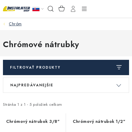
Prejsť
NÁKUPNÝ
Hľadať
na
KOŠÍK
obsah
Chróm
VEĽKOOBCHOD
AKO VYBRAŤ?
Chrómové nátrubky
PREDAJŇA - RAKOVÁ
FILTROVAŤ PRODUKTY
Inštalačný materiál
V
R
NAJPREDÁVANEJŠIE
ý
a
Podlahové kúrenie
p
d
Ventily a armatúry
i
e
Stránka
1
z
1
-
5
položiek celkom
s
n
Meranie a regulácia
p
i
Chrómový nátrubok 3/8"
Chrómový nátrubok 1/2"
r
e