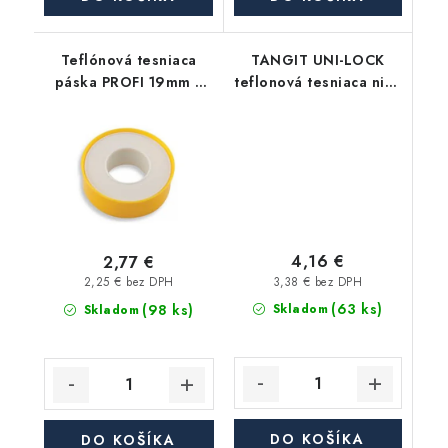
Teflónová tesniaca
TANGIT UNI-LOCK
páska PROFI 19mm x
teflonová tesniaca niť (
0,2mm - 15m
vlákno ), prevádzková
teplota -20°C / +130°C
- 20m
4,16 €
2,77 €
3,38 € bez DPH
2,25 € bez DPH
(63 ks)
(98 ks)
Skladom
Skladom
DO KOŠÍKA
DO KOŠÍKA