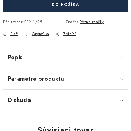
Akcie, Zľavy
DO KOŠÍKA
Kontakty
Poštovné a doprava
Obchodné podmienky
Kód tovaru:
FT211/25
Značka:
Rôzne značky
Reklamačné podmienky
Tlač
Opýtať sa
Zdieľať
Podmienky ochrany osobných údajov
Obchodné podmienky požičovne náradia
Moja objednávka
Popis
Parametre produktu
Diskusia
Súvisiaci tovar