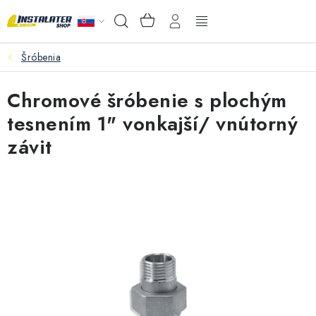
Prejsť
NÁKUPNÝ
Hľadať
na
KOŠÍK
obsah
Šróbenia
VEĽKOOBCHOD
Chromové šróbenie s plochým
AKO VYBRAŤ?
tesnením 1" vonkajší/ vnútorný
PREDAJŇA - RAKOVÁ
závit
Inštalačný materiál
Podlahové kúrenie
Ventily a armatúry
Meranie a regulácia