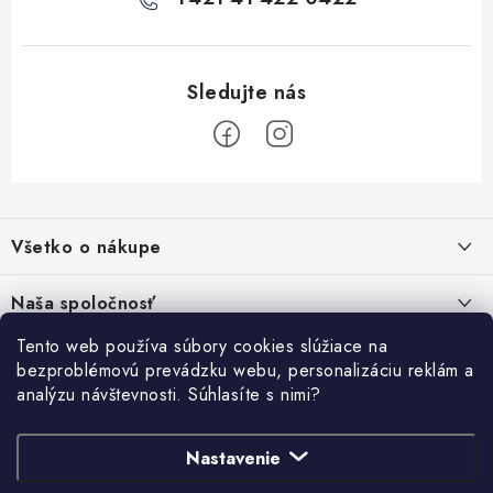
Z
á
Všetko o nákupe
p
ä
Kontakty
Naša spoločnosť
t
Poštovné a doprava
i
Tento web používa súbory cookies slúžiace na
SHOWROOM - poradňa pre vaše projekty
Prihlásenie
bezproblémovú prevádzku webu, personalizáciu reklám a
e
Obchodné podmienky
analýzu návštevnosti. Súhlasíte s nimi?
E-mail
PREDAJŇA - Raková
Vyhľadávanie
Reklamačné podmienky
Stabilná spoločnosť od roku 2009
Nastavenie
Podmienky ochrany osobných údajov
HĽADAŤ