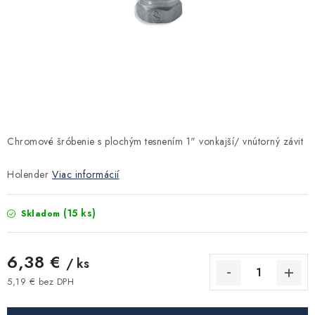
Kúrenie a chladenie
Komíny a dymovody
Čerpadlá a vodárne
Filtrovanie a úprava vody
Chromové šróbenie s plochým tesnením 1" vonkajší/ vnútorný závit
Záhrada a závlaha
Holender
Viac informácií
Vetranie a rekuperácia
(15 ks)
Skladom
Kúpeľňa a sanita
6,38 €
/ ks
Spojovací materiál
5,19 € bez DPH
Jednotková cena: