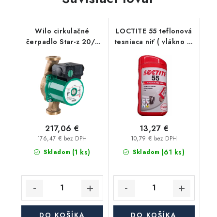
Wilo cirkulačné
LOCTITE 55 teflonová
čerpadlo Star-z 20/1
tesniaca niť ( vlákno ) -
Em 140mm
160 m
217,06 €
13,27 €
176,47 € bez DPH
10,79 € bez DPH
(1 ks)
(61 ks)
Skladom
Skladom
DO KOŠÍKA
DO KOŠÍKA