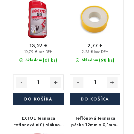
13,27 €
2,77 €
10,79 € bez DPH
2,25 € bez DPH
(61 ks)
(98 ks)
Skladom
Skladom
DO KOŠÍKA
DO KOŠÍKA
EXTOL tesniaca
Teflónová tesniaca
teflonová niť ( vlákno )
páska 12mm x 0,1mm -
- 150m
10m