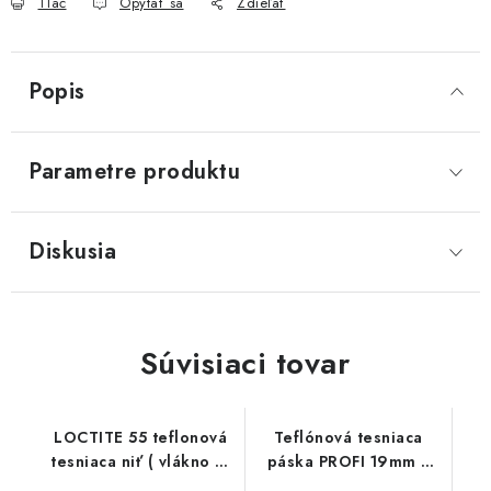
Tlač
Opýtať sa
Zdieľať
Akcie, Zľavy
Kontakty
Poštovné a doprava
Obchodné podmienky
Popis
Reklamačné podmienky
Podmienky ochrany osobných údajov
Parametre produktu
Obchodné podmienky požičovne náradia
Moja objednávka
Diskusia
Súvisiaci tovar
LOCTITE 55 teflonová
Teflónová tesniaca
tesniaca niť ( vlákno ) -
páska PROFI 19mm x
160 m
0,2mm - 15m