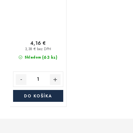
teplota -20°C / +130°C
- 20m
4,16 €
3,38 € bez DPH
(63 ks)
Skladom
DO KOŠÍKA