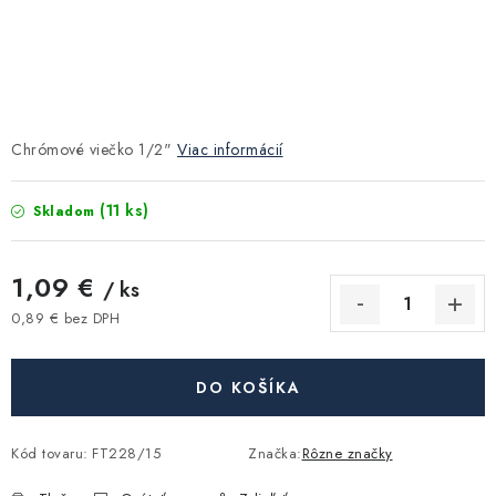
Kúrenie a chladenie
Komíny a dymovody
Čerpadlá a vodárne
Chrómové viečko 1/2"
Viac informácií
Filtrovanie a úprava vody
(11 ks)
Skladom
Záhrada a závlaha
1,09 €
/ ks
0,89 € bez DPH
Vetranie a rekuperácia
Jednotková cena:
Kúpeľňa a sanita
DO KOŠÍKA
Spojovací materiál
Kód tovaru:
FT228/15
Značka:
Rôzne značky