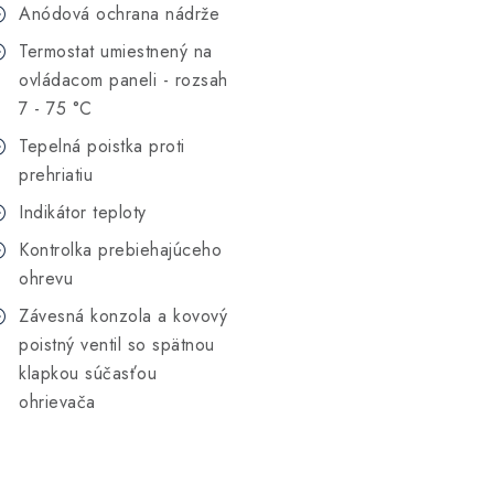
Anódová ochrana nádrže
Termostat umiestnený na
ovládacom paneli - rozsah
7 - 75 °C
Tepelná poistka proti
prehriatiu
Indikátor teploty
Kontrolka prebiehajúceho
ohrevu
Závesná konzola a kovový
poistný ventil so spätnou
klapkou súčasťou
ohrievača