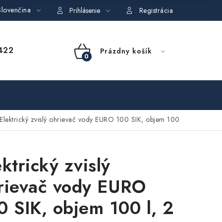
lovenčina
dajov
Obchodné podmienky požičovne náradia
Moja objedná
Prihlásenie
Registrácia
NÁKUPNÝ
422
Prázdny košík
KOŠÍK
Elektrický zvislý ohrievač vody EURO 100 SIK, objem 100
ektrický zvislý
rievač vody EURO
0 SIK, objem 100 l, 2