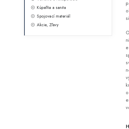
p
Kúpeľňa a sanita
o
Spojovací materiál
s
Akcie, Zľavy
O
n
e
s
s
n
v
k
o
e
v
H