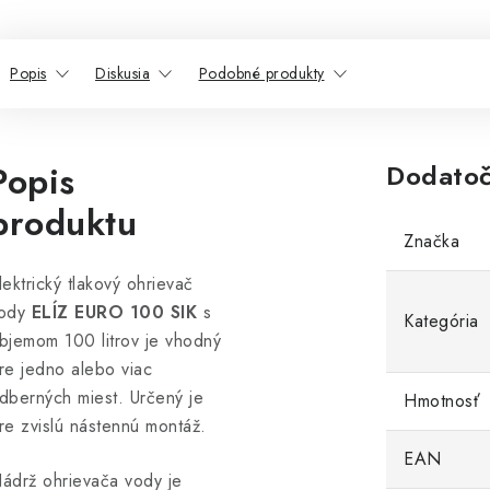
Popis
Diskusia
Podobné produkty
Popis
Dodatoč
produktu
Značka
lektrický tlakový ohrievač
ody
ELÍZ EURO 100 SIK
s
Kategória
bjemom 100 litrov je vhodný
re jedno alebo viac
dberných miest. Určený je
Hmotnosť
re zvislú nástennú montáž.
EAN
ádrž ohrievača vody je