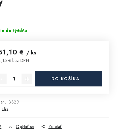
W
ie do týždňa
51,10 €
/ ks
,15 € bez DPH
notková cena:
DO KOŠÍKA
aru:
3329
:
Elíz
č
Opýtať sa
Zdieľať