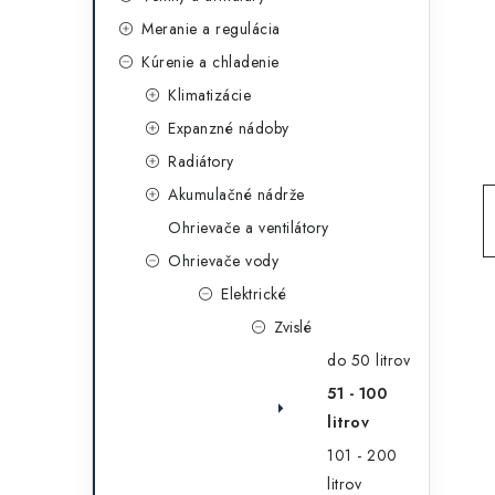
g
ý
Meranie a regulácia
ó
Kúrenie a chladenie
p
r
Klimatizácie
a
i
Expanzné nádoby
e
n
Radiátory
e
Akumulačné nádrže
Ohrievače a ventilátory
l
Ohrievače vody
Elektrické
Zvislé
do 50 litrov
51 - 100
litrov
101 - 200
litrov