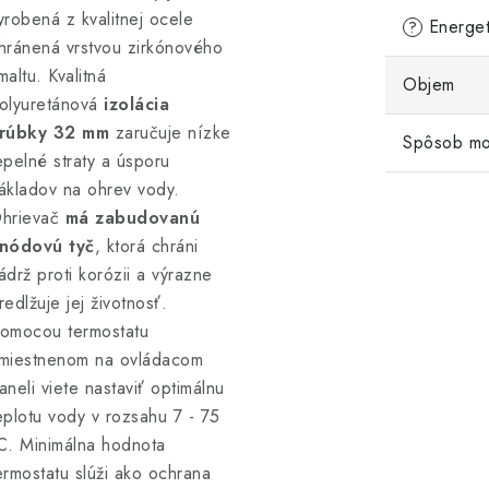
yrobená z kvalitnej ocele
Energeti
?
hránená vrstvou zirkónového
maltu. Kvalitná
Objem
olyuretánová
izolácia
rúbky 32 mm
zaručuje nízke
Spôsob mo
epelné straty a úsporu
ákladov na ohrev vody.
hrievač
má zabudovanú
nódovú tyč
, ktorá chráni
ádrž proti korózii a výrazne
redlžuje jej životnosť.
omocou termostatu
miestnenom na ovládacom
aneli viete nastaviť optimálnu
eplotu vody v rozsahu 7 - 75
C. Minimálna hodnota
ermostatu slúži ako ochrana