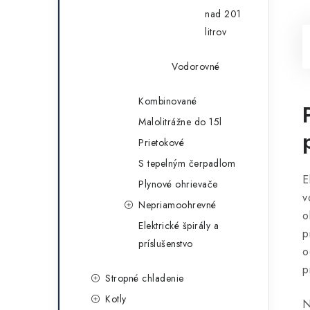
nad 201
litrov
Vodorovné
Kombinované
Malolitrážne do 15l
Prietokové
S tepelným čerpadlom
E
Plynové ohrievače
v
Nepriamoohrevné
o
Elektrické špirály a
p
príslušenstvo
o
p
Stropné chladenie
Kotly
N