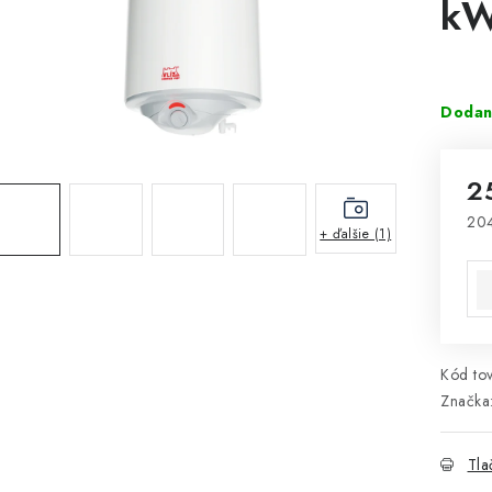
k
Dodan
2
204
+ ďalšie (1)
Jed
Kód tov
Značka
Tla