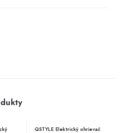
dukty
ický
QSTYLE Elektrický ohrievač