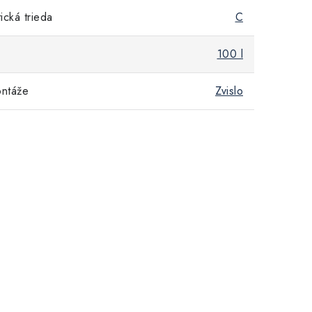
cká trieda
C
100 l
ntáže
Zvislo