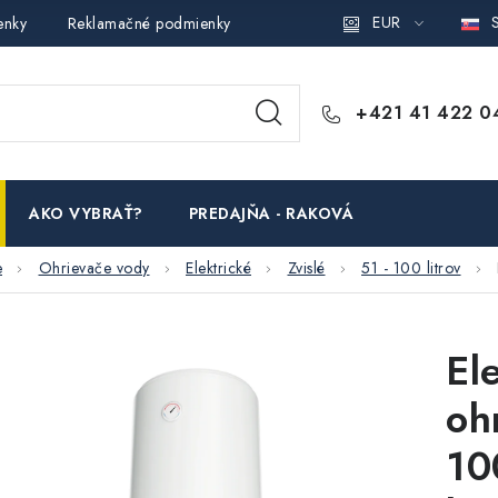
EUR
S
enky
Reklamačné podmienky
Podmienky ochrany osobných ú
+421 41 422 0
AKO VYBRAŤ?
PREDAJŇA - RAKOVÁ
e
Ohrievače vody
Elektrické
Zvislé
51 - 100 litrov
El
oh
10