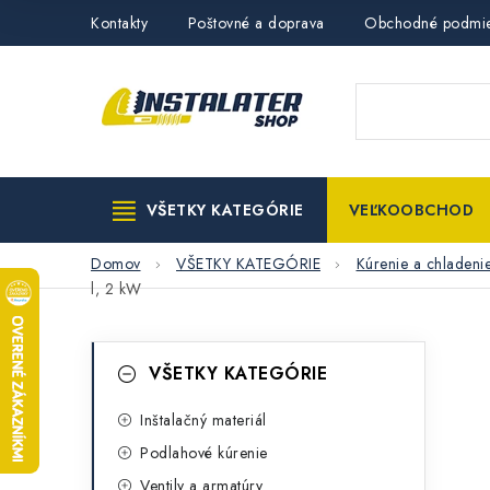
Prejsť
Kontakty
Poštovné a doprava
Obchodné podmi
na
obsah
VŠETKY KATEGÓRIE
VEĽKOOBCHOD
Domov
VŠETKY KATEGÓRIE
Kúrenie a chladeni
l, 2 kW
B
K
Preskočiť
VŠETKY KATEGÓRIE
kategórie
a
o
t
Inštalačný materiál
č
Podlahové kúrenie
e
n
Ventily a armatúry