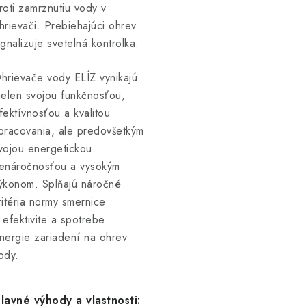
roti zamrznutiu vody v
hrievači. Prebiehajúci ohrev
ignalizuje svetelná kontrolka.
hrievače vody ELÍZ vynikajú
ielen svojou funkčnosťou,
fektívnosťou a kvalitou
pracovania, ale predovšetkým
vojou energetickou
enáročnosťou a vysokým
ýkonom. Splňajú náročné
ritéria normy smernice
 efektivite a spotrebe
nergie zariadení na ohrev
ody.
lavné výhody a vlastnosti: