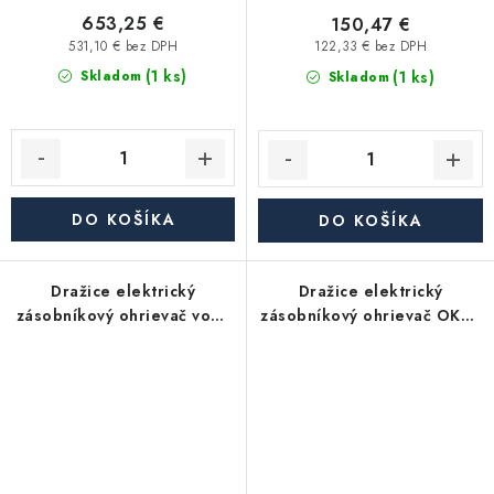
653,25 €
150,47 €
531,10 € bez DPH
122,33 € bez DPH
(1 ks)
(1 ks)
Skladom
Skladom
DO KOŠÍKA
DO KOŠÍKA
Dražice elektrický
Dražice elektrický
zásobníkový ohrievač vody
zásobníkový ohrievač OKCE
OKCE 160 2/2kW (149l),
200 - závesný, zvislý
závesný, zvislý