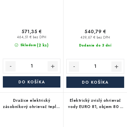
571,35 €
540,79 €
464,51 € bez DPH
439,67 € bez DPH
(2 ks)
Skladom
Dodanie do 3 dní
DO KOŠÍKA
DO KOŠÍKA
Dražice elektrický
Elektrický zvislý ohrievač
zásobníkový ohrievač teplej
vody EURO 81, objem 80 l,
vody OKHE ONE/E 100 -
keramické teleso, 2 kW
plochý, závesný, zvislý