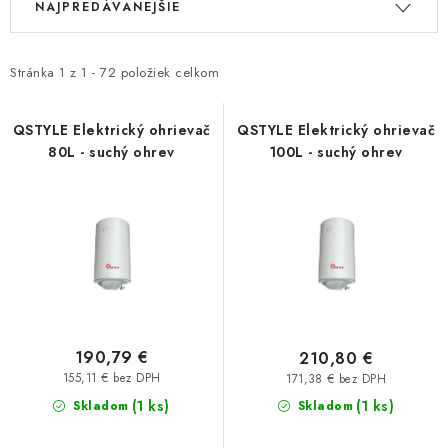
NAJPREDÁVANEJŠIE
Kúrenie a chladenie
ý
a
p
d
Komíny a dymovody
i
e
Stránka
1
z
1
-
72
položiek celkom
s
n
Čerpadlá a vodárne
p
i
QSTYLE Elektrický ohrievač
QSTYLE Elektrický ohrievač
80L - suchý ohrev
100L - suchý ohrev
r
e
Filtrovanie a úprava vody
o
p
d
r
Záhrada a závlaha
u
o
k
d
Vetranie a rekuperácia
t
u
o
k
Kúpeľňa a sanita
v
t
190,79 €
210,80 €
o
155,11 € bez DPH
171,38 € bez DPH
Spojovací materiál
(1 ks)
v
(1 ks)
Skladom
Skladom