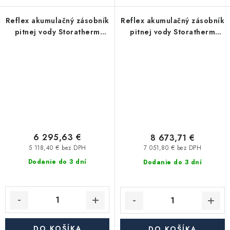
Reflex akumulačný zásobník
Reflex akumulačný zásobník
pitnej vody Storatherm
pitnej vody Storatherm
Aqua Load AL 1500/R3_C, s
Aqua Load AL 2000/R2_C,
izoláciou
s izoláciou
6 295,63 €
8 673,71 €
5 118,40 € bez DPH
7 051,80 € bez DPH
Dodanie do 3 dní
Dodanie do 3 dní
DO KOŠÍKA
DO KOŠÍKA