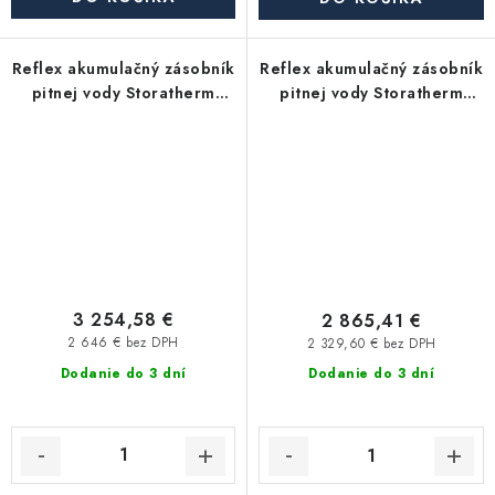
Reflex akumulačný zásobník
Reflex akumulačný zásobník
pitnej vody Storatherm
pitnej vody Storatherm
Aqua Load AL 1000/R2_C, s
Aqua Load AL 750/R_C, s
izoláciou
izoláciou
3 254,58 €
2 865,41 €
2 646 € bez DPH
2 329,60 € bez DPH
Dodanie do 3 dní
Dodanie do 3 dní