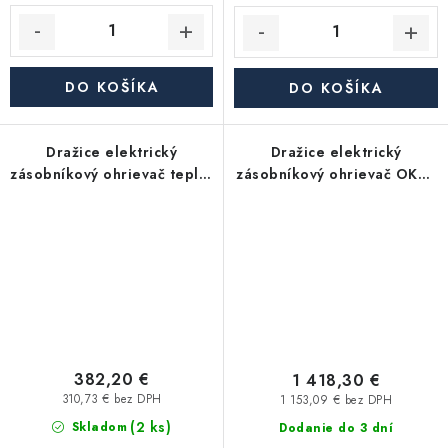
DO KOŠÍKA
DO KOŠÍKA
Dražice elektrický
Dražice elektrický
zásobníkový ohrievač teplej
zásobníkový ohrievač OKCE
vody OKHE ONE/E 50,
500 S - tlakový, stacionárny
plochý, závesný, zvislý
382,20 €
1 418,30 €
310,73 € bez DPH
1 153,09 € bez DPH
(2 ks)
Skladom
Dodanie do 3 dní