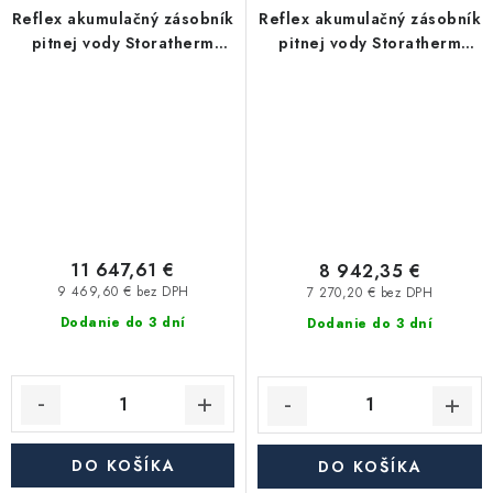
Reflex akumulačný zásobník
Reflex akumulačný zásobník
pitnej vody Storatherm
pitnej vody Storatherm
Aqua Load AL 3000/R3,
Aqua Load AL 2000/R3_C,
bez izolácie
s izoláciou
11 647,61 €
8 942,35 €
9 469,60 € bez DPH
7 270,20 € bez DPH
Dodanie do 3 dní
Dodanie do 3 dní
DO KOŠÍKA
DO KOŠÍKA