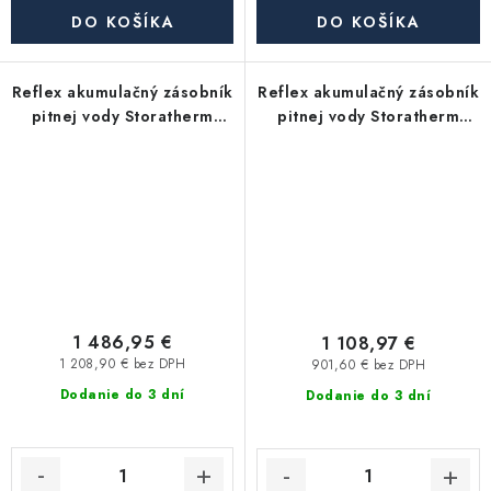
DO KOŠÍKA
DO KOŠÍKA
Reflex akumulačný zásobník
Reflex akumulačný zásobník
pitnej vody Storatherm
pitnej vody Storatherm
Aqua Load AL 500/R2_C, s
Aqua Load AL 300/R2_C, s
izoláciou
izoláciou
1 486,95 €
1 108,97 €
1 208,90 € bez DPH
901,60 € bez DPH
Dodanie do 3 dní
Dodanie do 3 dní