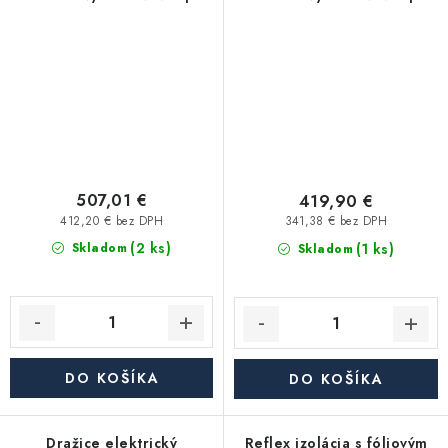
vody OKHE 160 SMART -
vody OKHE 160 závesný,
závesný, zvislý, biela
zvislý
507,01 €
419,90 €
412,20 € bez DPH
341,38 € bez DPH
(2 ks)
(1 ks)
Skladom
Skladom
DO KOŠÍKA
DO KOŠÍKA
Dražice elektrický
Reflex izolácia s fóliovým