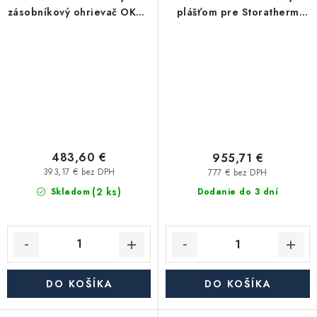
zásobníkový ohrievač OKHE
plášťom pre Storatherm
125 SMART - závesný, zvislý
Aqua Load AL 3000/R2
483,60 €
955,71 €
393,17 € bez DPH
777 € bez DPH
(2 ks)
Skladom
Dodanie do 3 dní
DO KOŠÍKA
DO KOŠÍKA