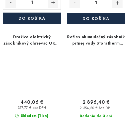
DO KOŠÍKA
DO KOŠÍKA
Dražice elektrický
Reflex akumulačný zásobník
zásobníkový ohrievač OKCE
pitnej vody Storatherm
125 2,2kW - závesný, zvislý
Aqua Load AL 750/R, s
izoláciou
440,06 €
2 896,40 €
357,77 € bez DPH
2 354,80 € bez DPH
(1 ks)
Skladom
Dodanie do 3 dní