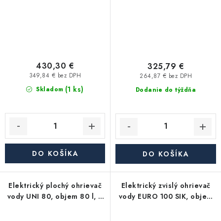
430,30 €
325,79 €
349,84 € bez DPH
264,87 € bez DPH
(1 ks)
Skladom
Dodanie do týždňa
DO KOŠÍKA
DO KOŠÍKA
Elektrický plochý ohrievač
Elektrický zvislý ohrievač
vody UNI 80, objem 80 l, 2
vody EURO 100 SIK, objem
ohrievacie telesá
100 l, 2 kW