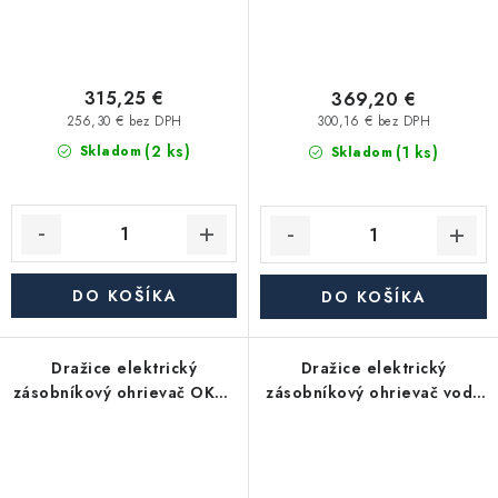
315,25 €
369,20 €
256,30 € bez DPH
300,16 € bez DPH
(2 ks)
(1 ks)
Skladom
Skladom
DO KOŠÍKA
DO KOŠÍKA
Dražice elektrický
Dražice elektrický
zásobníkový ohrievač OKCE
zásobníkový ohrievač vody
200 S - stacionárny
OKCE 200 2/2kW - závesný,
zvislý