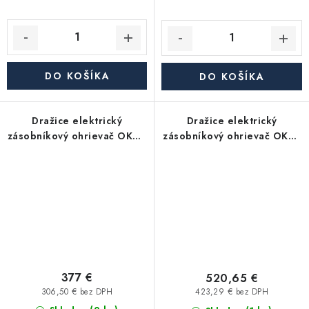
DO KOŠÍKA
DO KOŠÍKA
Dražice elektrický
Dražice elektrický
zásobníkový ohrievač OKHE
zásobníkový ohrievač OKCE
100 - závesný, zvislý
125 S/2,2kW - stacionárne
377 €
520,65 €
306,50 € bez DPH
423,29 € bez DPH