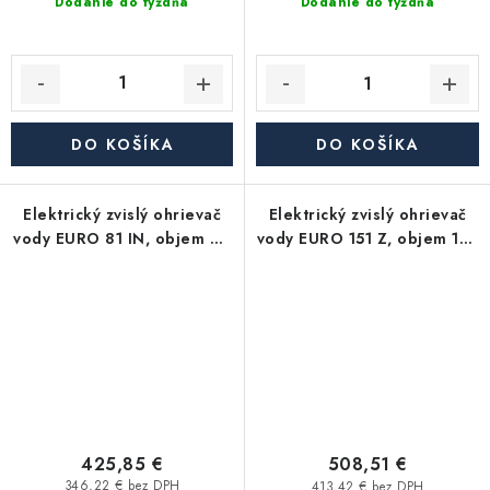
Dodanie do týždňa
Dodanie do týždňa
DO KOŠÍKA
DO KOŠÍKA
Elektrický zvislý ohrievač
Elektrický zvislý ohrievač
vody EURO 81 IN, objem 80
vody EURO 151 Z, objem 150
l, keramické teleso, 2 kW
l, keramické teleso, 2,2 kW
425,85 €
508,51 €
346,22 € bez DPH
413,42 € bez DPH