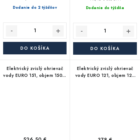
Dodanie do 2 týždňov
Dodanie do týždňa
DO KOŠÍKA
DO KOŠÍKA
Elektrický zvislý ohrievač
Elektrický zvislý ohrievač
vody EURO 151, objem 150 l,
vody EURO 121, objem 120
keramické teleso, 2,2 kW
l, keramické teleso, 2 kW
526,50 €
378 €