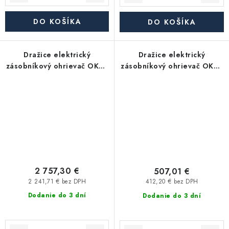
DO KOŠÍKA
DO KOŠÍKA
Dražice elektrický
Dražice elektrický
zásobníkový ohrievač OKCE
zásobníkový ohrievač OKCE
1000 S - 1Mpa, tlakový,
160 S (157l), stacionárny,
stacionárny
biela
2 757,30 €
507,01 €
2 241,71 € bez DPH
412,20 € bez DPH
Dodanie do 3 dní
Dodanie do 3 dní