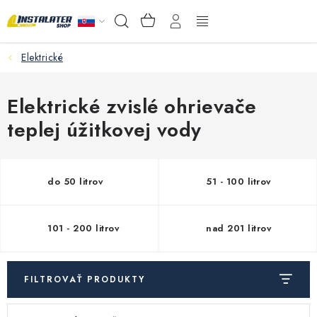
Prejsť
NÁKUPNÝ
Hľadať
na
KOŠÍK
obsah
Elektrické
VEĽKOOBCHOD
AKO VYBRAŤ?
Elektrické zvislé ohrievače
teplej úžitkovej vody
PREDAJŇA - RAKOVÁ
Inštalačný materiál
do 50 litrov
51 - 100 litrov
Podlahové kúrenie
101 - 200 litrov
nad 201 litrov
Ventily a armatúry
FILTROVAŤ PRODUKTY
Meranie a regulácia
V
R