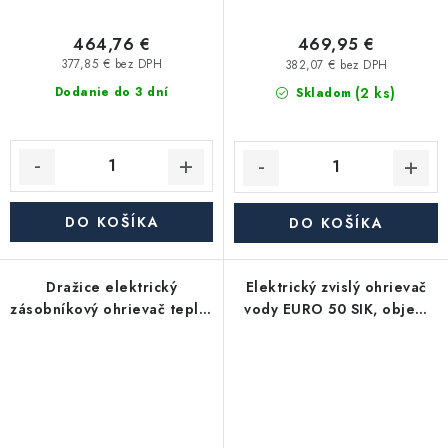
464,76 €
469,95 €
377,85 € bez DPH
382,07 € bez DPH
(2 ks)
Dodanie do 3 dní
Skladom
DO KOŠÍKA
DO KOŠÍKA
Dražice elektrický
Elektrický zvislý ohrievač
zásobníkový ohrievač teplej
vody EURO 50 SIK, objem
vody OKHE ONE/E 80 -
50 l, 2 kW
plochý, závesný, zvislý