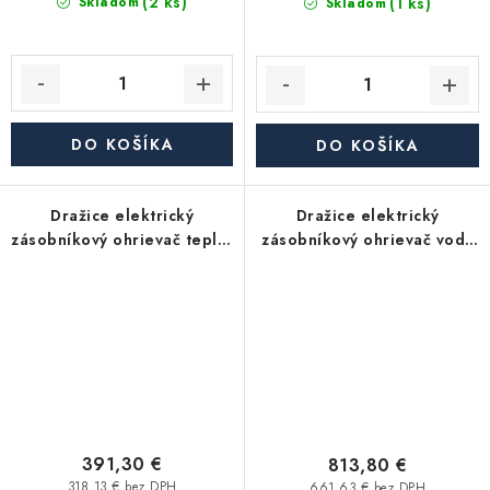
(2 ks)
(1 ks)
Skladom
Skladom
DO KOŠÍKA
DO KOŠÍKA
Dražice elektrický
Dražice elektrický
zásobníkový ohrievač teplej
zásobníkový ohrievač vody
vody OKHE 125 závesný,
OKCE 300 S - 1MPa, tlakový,
zvislý
stacionárny
391,30 €
813,80 €
318,13 € bez DPH
661,63 € bez DPH