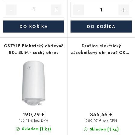
Akcie, Zľavy
Kontakty
Poštovné a doprava
Obchodné podmienky
DO KOŠÍKA
DO KOŠÍKA
Reklamačné podmienky
Podmienky ochrany osobných údajov
QSTYLE Elektrický ohrievač
Dražice elektrický
Obchodné podmienky požičovne náradia
Moja objednávka
80L SLIM - suchý ohrev
zásobníkový ohrievač OKHE
80 - závesný, zvislý
190,79 €
355,56 €
155,11 € bez DPH
289,07 € bez DPH
(1 ks)
(1 ks)
Skladom
Skladom