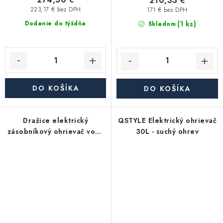
210,33 €
223,17 € bez DPH
171 € bez DPH
(1 ks)
Dodanie do týždňa
Skladom
DO KOŠÍKA
DO KOŠÍKA
Dražice elektrický
QSTYLE Elektrický ohrievač
zásobníkový ohrievač vody
30L - suchý ohrev
OKCE 250 S - stacionárny