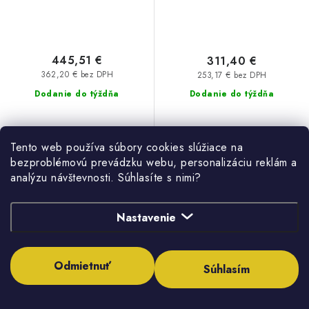
445,51 €
311,40 €
362,20 € bez DPH
253,17 € bez DPH
Dodanie do týždňa
Dodanie do týždňa
Tento web používa súbory cookies slúžiace na
bezproblémovú prevádzku webu, personalizáciu reklám a
analýzu návštevnosti. Súhlasíte s nimi?
DO KOŠÍKA
DO KOŠÍKA
Nastavenie
Elektrický zvislý ohrievač
Elektrický zvislý ohrievač
vody EURO 80, objem 80 l,
vody EURO 50, objem 50 l,
2 kW
2 kW
Odmietnuť
Súhlasím