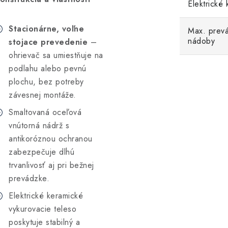
Elektrické 
Stacionárne, voľne
Max. prevá
nádoby
stojace prevedenie
–
ohrievač sa umiestňuje na
podlahu alebo pevnú
plochu, bez potreby
závesnej montáže.
Smaltovaná oceľová
vnútorná nádrž s
antikoróznou ochranou
zabezpečuje dlhú
trvanlivosť aj pri bežnej
prevádzke.
Elektrické keramické
vykurovacie teleso
poskytuje stabilný a