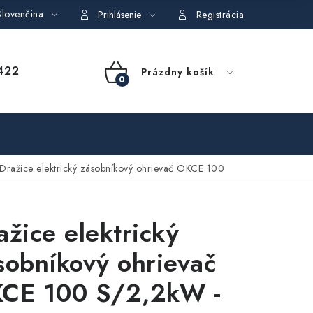
lovenčina
dajov
Obchodné podmienky požičovne náradia
Moja objedná
Prihlásenie
Registrácia
NÁKUPNÝ
422
Prázdny košík
KOŠÍK
Dražice elektrický zásobníkový ohrievač OKCE 100
ažice elektrický
sobníkový ohrievač
CE 100 S/2,2kW -