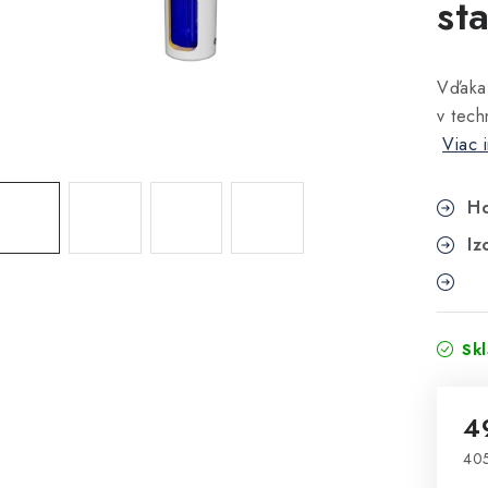
st
Vďak
v tech
Viac 
Ho
Iz
Sk
4
405
Jed