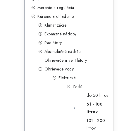
g
ý
Meranie a regulácia
ó
Kúrenie a chladenie
p
r
Klimatizácie
a
i
Expanzné nádoby
e
n
Radiátory
e
Akumulačné nádrže
Ohrievače a ventilátory
l
Ohrievače vody
Elektrické
Zvislé
do 50 litrov
51 - 100
litrov
101 - 200
litrov