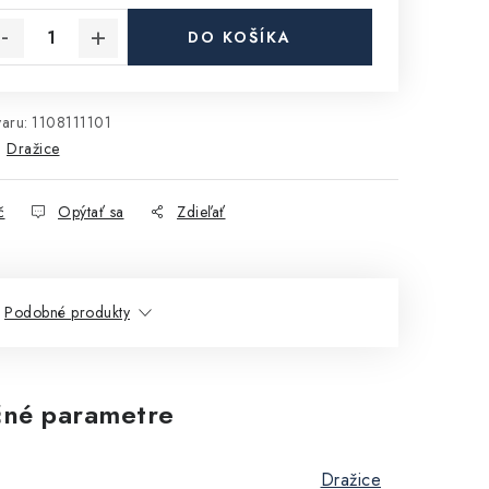
DO KOŠÍKA
aru:
1108111101
:
Dražice
č
Opýtať sa
Zdieľať
Podobné produkty
né parametre
Dražice