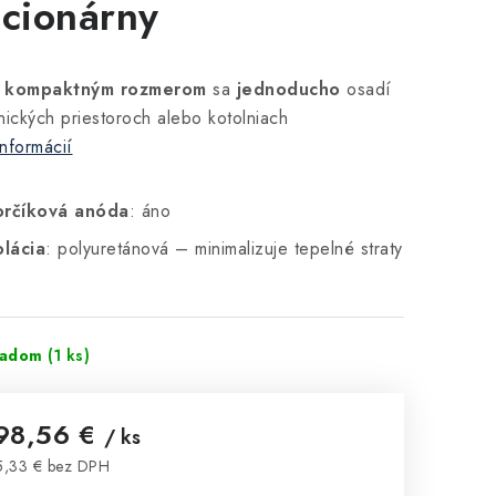
acionárny
a
kompaktným rozmerom
sa
jednoducho
osadí
nických priestoroch alebo kotolniach
informácií
rčíková anóda
: áno
olácia
: polyuretánová – minimalizuje tepelné straty
ladom
(1 ks)
98,56 €
/ ks
,33 € bez DPH
notková cena: