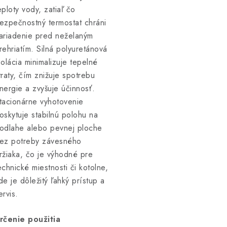
eploty vody, zatiaľ čo
ezpečnostný termostat chráni
ariadenie pred neželaným
rehriatím. Silná polyuretánová
zolácia minimalizuje tepelné
traty, čím znižuje spotrebu
nergie a zvyšuje účinnosť.
tacionárne vyhotovenie
oskytuje stabilnú polohu na
odlahe alebo pevnej ploche
ez potreby závesného
ržiaka, čo je výhodné pre
echnické miestnosti či kotolne,
de je dôležitý ľahký prístup a
ervis.
rčenie použitia