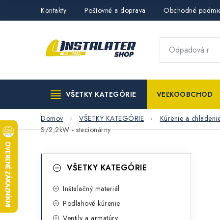
Prejsť
Kontakty
Poštovné a doprava
Obchodné podmi
na
obsah
VŠETKY KATEGÓRIE
VEĽKOOBCHOD
Domov
VŠETKY KATEGÓRIE
Kúrenie a chladeni
S/2,2kW - stacionárny
B
K
Preskočiť
VŠETKY KATEGÓRIE
kategórie
a
o
t
Inštalačný materiál
č
Podlahové kúrenie
e
n
Ventily a armatúry