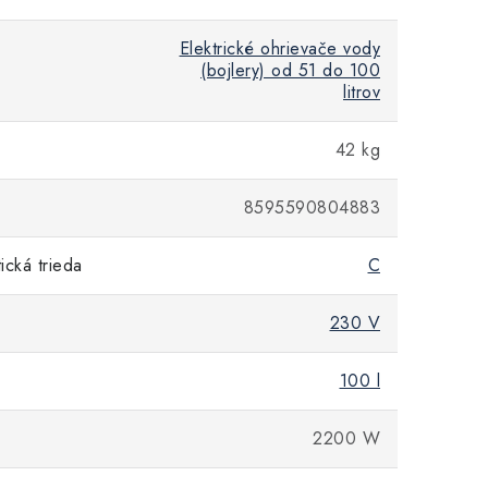
Elektrické ohrievače vody
(bojlery) od 51 do 100
litrov
42 kg
8595590804883
cká trieda
C
230 V
100 l
2200 W