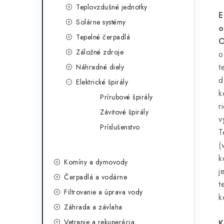
Teplovzdušné jednotky
E
Solárne systémy
o
Tepelné čerpadlá
O
Záložné zdroje
o
t
Náhradné diely
d
Elektrické špirály
k
Prírubové špirály
r
Závitové špirály
v
Príslušenstvo
T
(
k
Komíny a dymovody
j
Čerpadlá a vodárne
t
Filtrovanie a úprava vody
k
Záhrada a závlaha
Vetranie a rekuperácia
K