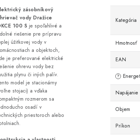
lektrický zásobníkový
hrievač vody Dražice
Kategória
KCE 100 S
je spoľahlivé a
dolné riešenie pre prípravu
eplej úžitkovej vody v
Hmotnosť
omácnostiach a objektoch,
de je preferované elektrické
EAN
iešenie ohrevu vody bez
yužitia plynu či iných palív.
Energeti
?
ento model je stacionárny
voľne stojaci) a vďaka
Napájanie
ompaktným rozmerom sa
ednoducho osadí v
Objem
echnických priestoroch alebo
otolniach.
Príkon
onštrukcia a vlastnosti