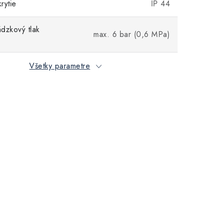
krytie
IP 44
dzkový tlak
max. 6 bar (0,6 MPa)
Všetky parametre