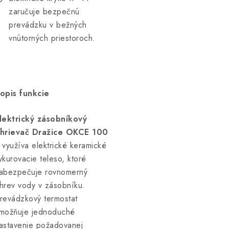
zaručuje bezpečnú
prevádzku v bežných
vnútorných priestoroch.
opis funkcie
lektrický zásobníkový
hrievač Dražice OKCE 100
využíva elektrické keramické
ykurovacie teleso, ktoré
abezpečuje rovnomerný
hrev vody v zásobníku.
revádzkový termostat
možňuje jednoduché
astavenie požadovanej