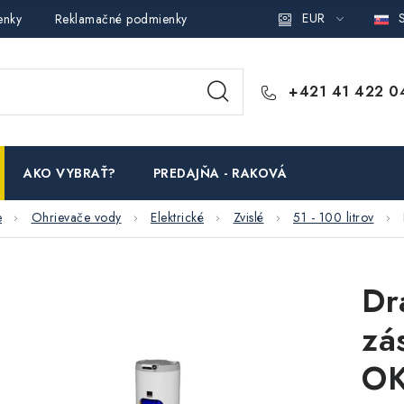
EUR
S
enky
Reklamačné podmienky
Podmienky ochrany osobných ú
+421 41 422 0
AKO VYBRAŤ?
PREDAJŇA - RAKOVÁ
e
Ohrievače vody
Elektrické
Zvislé
51 - 100 litrov
Dr
zá
OK