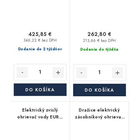
425,85 €
262,80 €
346,22 € bez DPH
213,66 € bez DPH
Dodanie do 2 týždňov
Dodanie do týždňa
DO KOŠÍKA
DO KOŠÍKA
Elektrický zvislý
Dražice elektrický
ohrievač vody EURO
zásobníkový ohrievač
80 SIK/2, objem 80 l,
OKHE 80 - závesný,
2 kW
zvislý