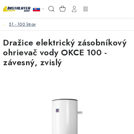
Prejsť
NÁKUPNÝ
Hľadať
na
KOŠÍK
obsah
51 - 100 litrov
VEĽKOOBCHOD
Dražice elektrický zásobníkový
AKO VYBRAŤ?
ohrievač vody OKCE 100 -
PREDAJŇA - RAKOVÁ
závesný, zvislý
Inštalačný materiál
Podlahové kúrenie
Ventily a armatúry
Meranie a regulácia