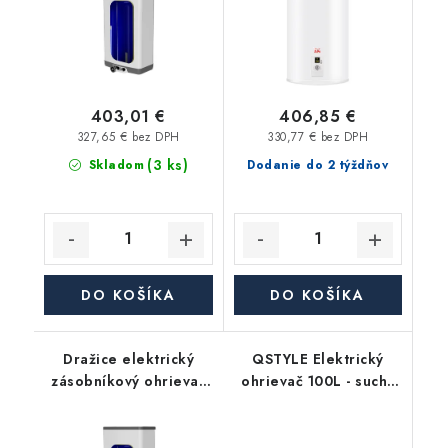
závesný, zvislý
403,01 €
406,85 €
327,65 € bez DPH
330,77 € bez DPH
(3 ks)
Skladom
Dodanie do 2 týždňov
DO KOŠÍKA
DO KOŠÍKA
Dražice elektrický
QSTYLE Elektrický
zásobníkový ohrievač
ohrievač 100L - suchý
teplej vody OKHE
ohrev
ONE/E 100 - plochý,
závesný, zvislý