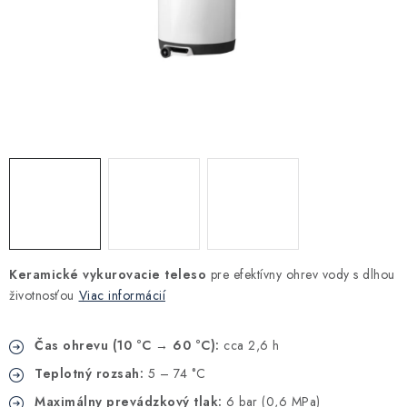
Kúrenie a chladenie
Komíny a dymovody
Čerpadlá a vodárne
Filtrovanie a úprava vody
Záhrada a závlaha
Vetranie a rekuperácia
Keramické vykurovacie teleso
pre efektívny ohrev vody s dlhou
životnosťou
Viac informácií
Kúpeľňa a sanita
Čas ohrevu (10 °C → 60 °C):
cca 2,6 h
Spojovací materiál
Teplotný rozsah:
5 – 74 °C
Maximálny prevádzkový tlak:
6 bar (0,6 MPa)