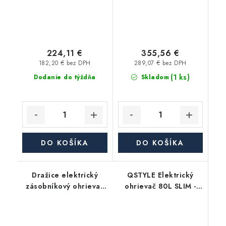
224,11 €
355,56 €
182,20 € bez DPH
289,07 € bez DPH
(1 ks)
Dodanie do týždňa
Skladom
DO KOŠÍKA
DO KOŠÍKA
Dražice elektrický
QSTYLE Elektrický
zásobníkový ohrievač
ohrievač 80L SLIM -
vody OKCE 80 -
suchý ohrev
závesný, zvislý