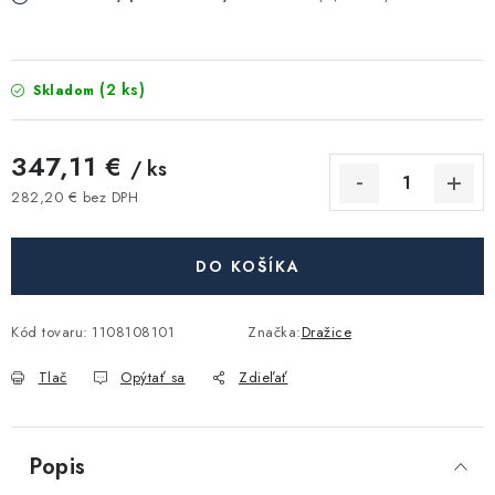
Akcie, Zľavy
Kontakty
Poštovné a doprava
Obchodné podmienky
(2 ks)
Skladom
Reklamačné podmienky
Podmienky ochrany osobných údajov
347,11 €
/ ks
Obchodné podmienky požičovne náradia
Moja objednávka
282,20 € bez DPH
Jednotková cena:
DO KOŠÍKA
Kód tovaru:
1108108101
Značka:
Dražice
Tlač
Opýtať sa
Zdieľať
Popis