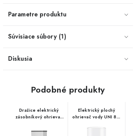
Parametre produktu
Súvisiace súbory (1)
Diskusia
Podobné produkty
Dražice elektrický
Elektrický plochý
zásobníkový ohrievač
ohrievač vody UNI 80,
teplej vody OKHE
objem 80 l, 2
ONE/E 80 - plochý,
ohrievacie telesá