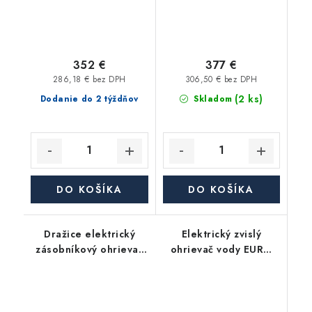
352 €
377 €
286,18 € bez DPH
306,50 € bez DPH
(2 ks)
Dodanie do 2 týždňov
Skladom
DO KOŠÍKA
DO KOŠÍKA
Dražice elektrický
Elektrický zvislý
zásobníkový ohrievač
ohrievač vody EURO
OKCE 100 S/2,2kW -
101, objem 100 l,
stacionárny
keramické teleso, 2
kW