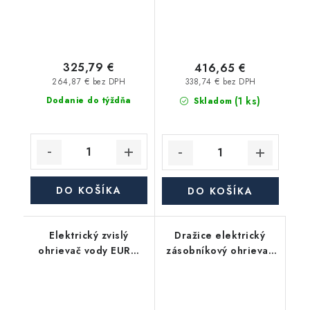
325,79 €
416,65 €
264,87 € bez DPH
338,74 € bez DPH
(1 ks)
Dodanie do týždňa
Skladom
DO KOŠÍKA
DO KOŠÍKA
Elektrický zvislý
Dražice elektrický
ohrievač vody EURO
zásobníkový ohrievač
80 Z IN, Smart Control,
OKHE 100 - závesný,
objem 80 l, 2 kW
zvislý