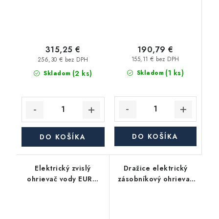
190,79 €
315,25 €
155,11 € bez DPH
256,30 € bez DPH
(1 ks)
(2 ks)
Skladom
Skladom
DO KOŠÍKA
DO KOŠÍKA
Elektrický zvislý
Dražice elektrický
ohrievač vody EURO
zásobníkový ohrievač
81, objem 80 l,
vody OKC 80 - závesný,
keramické teleso, 2
zvislý
kW