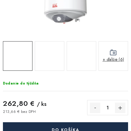
Kúrenie a chladenie
Komíny a dymovody
Čerpadlá a vodárne
Filtrovanie a úprava vody
+ ďalšie (6)
Záhrada a závlaha
Dodanie do týždňa
Vetranie a rekuperácia
Kúpeľňa a sanita
262,80 €
/ ks
213,66 € bez DPH
Spojovací materiál
Jednotková cena:
DO KOŠÍKA