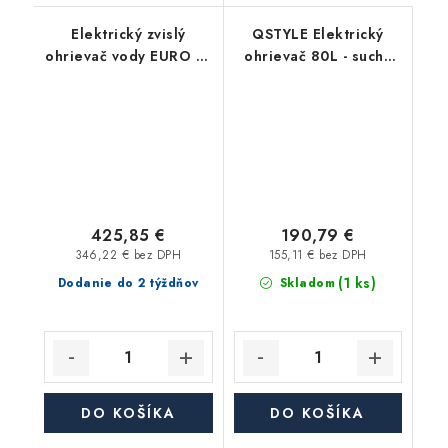
Elektrický zvislý
QSTYLE Elektrický
ohrievač vody EURO 81
ohrievač 80L - suchý
IN, objem 80 l,
ohrev
keramické teleso, 2
kW
425,85 €
190,79 €
346,22 € bez DPH
155,11 € bez DPH
(1 ks)
Dodanie do 2 týždňov
Skladom
DO KOŠÍKA
DO KOŠÍKA