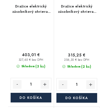
Dražice elektrický
Dražice elektrický
zásobníkový ohrievač
zásobníkový ohrievač
teplej vody OKHE
vody OKCE 80 -
ONE/E 80 - plochý,
závesný, zvislý
závesný, zvislý
403,01 €
315,25 €
327,65 € bez DPH
256,30 € bez DPH
(3 ks)
(2 ks)
Skladom
Skladom
DO KOŠÍKA
DO KOŠÍKA