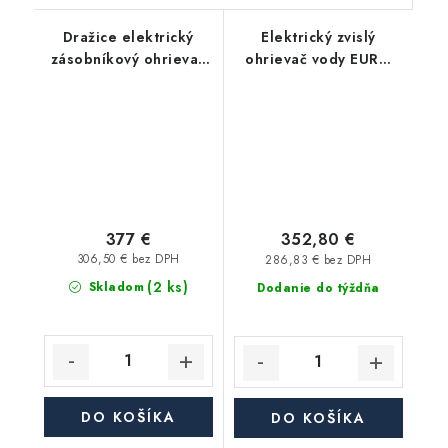
Dražice elektrický
Elektrický zvislý
zásobníkový ohrievač
ohrievač vody EURO
OKHE 100 - závesný,
101, objem 100 l,
zvislý
keramické teleso, 2
kW
377 €
352,80 €
306,50 € bez DPH
286,83 € bez DPH
(2 ks)
Skladom
Dodanie do týždňa
DO KOŠÍKA
DO KOŠÍKA