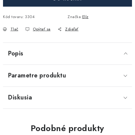
Akcie, Zľavy
Kód tovaru:
3304
Značka:
Elíz
Kontakty
Poštovné a doprava
Obchodné podmienky
Reklamačné podmienky
Tlač
Opýtať sa
Zdieľať
Podmienky ochrany osobných údajov
Obchodné podmienky požičovne náradia
Moja objednávka
Popis
Parametre produktu
Diskusia
Podobné produkty