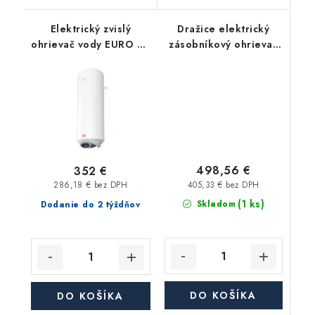
Elektrický zvislý
Dražice elektrický
ohrievač vody EURO 80
zásobníkový ohrievač
Z IN, Smart Control,
OKCE 100 S/2,2kW -
objem 80 l, 2 kW
stacionárny
498,56 €
352 €
405,33 € bez DPH
286,18 € bez DPH
(1 ks)
Skladom
Dodanie do 2 týždňov
DO KOŠÍKA
DO KOŠÍKA