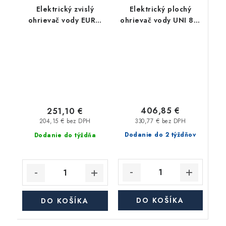
Elektrický zvislý
Elektrický plochý
ohrievač vody EURO
ohrievač vody UNI 80,
100 SIK, objem 100 l, 2
objem 80 l, 2
kW
ohrievacie telesá
406,85 €
251,10 €
330,77 € bez DPH
204,15 € bez DPH
Dodanie do 2 týždňov
Dodanie do týždňa
DO KOŠÍKA
DO KOŠÍKA