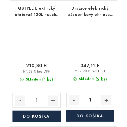
QSTYLE Elektrický
Dražice elektrický
ohrievač 100L - suchý
zásobníkový ohrievač
ohrev
vody OKCE 100 -
závesný, zvislý
347,11 €
210,80 €
282,20 € bez DPH
171,38 € bez DPH
(2 ks)
(1 ks)
Skladom
Skladom
DO KOŠÍKA
DO KOŠÍKA