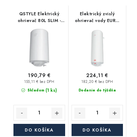
QSTYLE Elektrický
Elektrický zvislý
ohrievač 80L SLIM -
ohrievač vody EURO
suchý ohrev
80 SIK/2, objem 80 l,
2 kW
190,79 €
224,11 €
155,11 € bez DPH
182,20 € bez DPH
(1 ks)
Skladom
Dodanie do týždňa
DO KOŠÍKA
DO KOŠÍKA