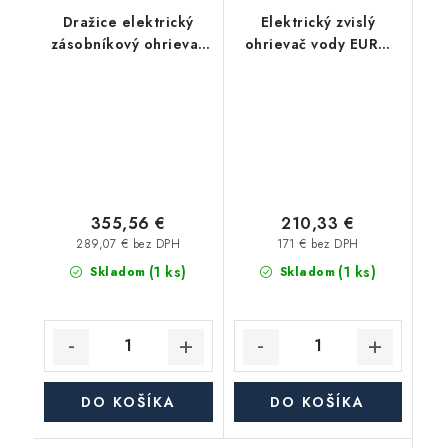
Dražice elektrický
Elektrický zvislý
zásobníkový ohrievač
ohrievač vody EURO
OKHE 80 - závesný,
80 SIK/1, objem 80 l, 2
zvislý
kW
355,56 €
210,33 €
289,07 € bez DPH
171 € bez DPH
(1 ks)
(1 ks)
Skladom
Skladom
DO KOŠÍKA
DO KOŠÍKA