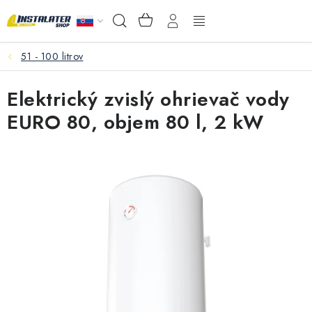
Prejsť
NÁKUPNÝ
Hľadať
na
KOŠÍK
obsah
51 - 100 litrov
VEĽKOOBCHOD
Elektrický zvislý ohrievač vody
AKO VYBRAŤ?
EURO 80, objem 80 l, 2 kW
PREDAJŇA - RAKOVÁ
Inštalačný materiál
Podlahové kúrenie
Ventily a armatúry
Meranie a regulácia