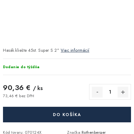
Kúrenie a chladenie
Komíny a dymovody
Čerpadlá a vodárne
Hasák.kliešte 45st. Super S 2"
Viac informácií
Filtrovanie a úprava vody
Dodanie do týždňa
Záhrada a závlaha
90,36 €
Vetranie a rekuperácia
/ ks
73,46 € bez DPH
Jednotková cena:
Kúpeľňa a sanita
DO KOŠÍKA
Spojovací materiál
Kód tovaru:
070124X
Značka:
Rothenberger