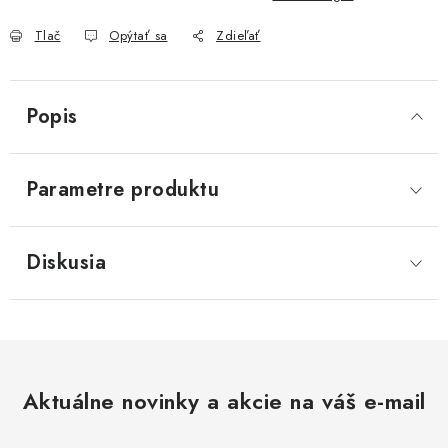
Akcie, Zľavy
Tlač
Opýtať sa
Zdieľať
Kontakty
Poštovné a doprava
Obchodné podmienky
Reklamačné podmienky
Popis
Podmienky ochrany osobných údajov
Obchodné podmienky požičovne náradia
Moja objednávka
Parametre produktu
Diskusia
Aktuálne novinky a akcie na váš e-mail