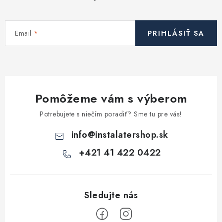
c
i
Email
PRIHLÁSIŤ SA
e
p
r
v
k
Pomôžeme vám s výberom
y
v
Potrebujete s niečím poradiť? Sme tu pre vás!
ý
info
@
instalatershop.sk
p
i
+421 41 422 0422
s
u