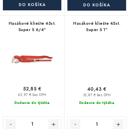
Akcie, Zľavy
DO KOŠÍKA
DO KOŠÍKA
Kontakty
Poštovné a doprava
Obchodné podmienky
Hasákové kliešte 45st.
Hasákové kliešte 45st.
Reklamačné podmienky
Super S 6/4"
Super S 1"
Podmienky ochrany osobných údajov
Obchodné podmienky požičovne náradia
Moja objednávka
52,85 €
40,43 €
42,97 € bez DPH
32,87 € bez DPH
Dodanie do týždňa
Dodanie do týždňa