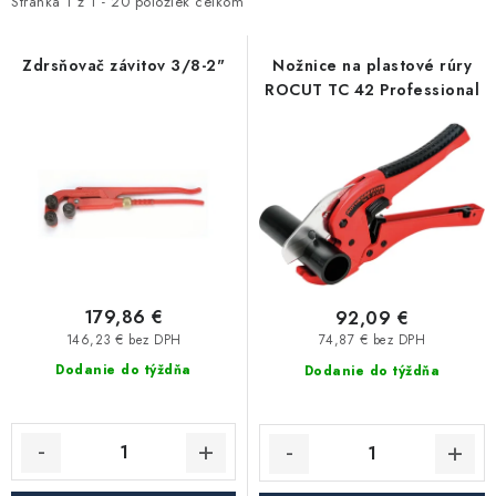
i
e
Stránka
1
z
1
-
20
položiek celkom
Kúrenie a chladenie
s
n
p
i
Zdrsňovač závitov 3/8-2"
Nožnice na plastové rúry
Komíny a dymovody
ROCUT TC 42 Professional
r
e
o
p
Čerpadlá a vodárne
d
r
u
o
Filtrovanie a úprava vody
k
d
t
u
Záhrada a závlaha
o
k
v
t
179,86 €
92,09 €
Vetranie a rekuperácia
o
146,23 € bez DPH
74,87 € bez DPH
v
Dodanie do týždňa
Dodanie do týždňa
Kúpeľňa a sanita
Spojovací materiál