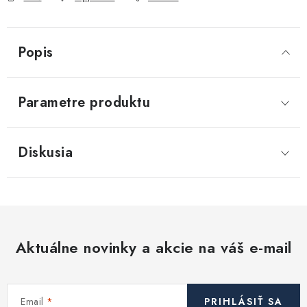
Akcie, Zľavy
Kontakty
Poštovné a doprava
Obchodné podmienky
Popis
Reklamačné podmienky
Podmienky ochrany osobných údajov
Parametre produktu
Obchodné podmienky požičovne náradia
Moja objednávka
Diskusia
Aktuálne novinky a akcie na váš e-mail
Email
PRIHLÁSIŤ SA