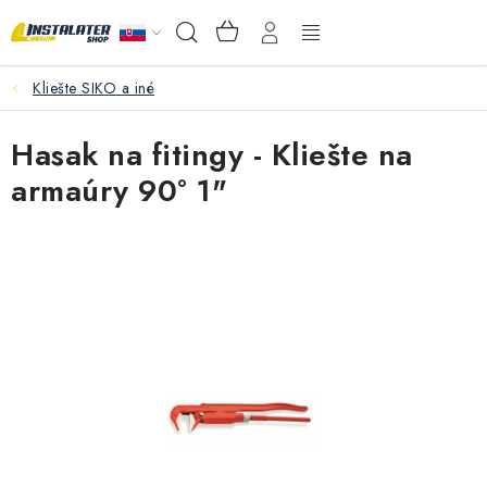
Prejsť
NÁKUPNÝ
Hľadať
na
KOŠÍK
obsah
Kliešte SIKO a iné
VEĽKOOBCHOD
Hasak na fitingy - Kliešte na
AKO VYBRAŤ?
armaúry 90° 1"
PREDAJŇA - RAKOVÁ
Inštalačný materiál
Podlahové kúrenie
Ventily a armatúry
Meranie a regulácia