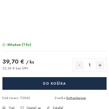
Kúrenie a chladenie
Komíny a dymovody
Čerpadlá a vodárne
Filtrovanie a úprava vody
(1 ks)
Skladom
Záhrada a závlaha
39,70 €
/ ks
32,28 € bez DPH
Vetranie a rekuperácia
Jednotková cena:
Kúpeľňa a sanita
DO KOŠÍKA
Spojovací materiál
Kód tovaru:
70545
Značka:
Rothenberger
Tlač
Opýtať sa
Zdieľať