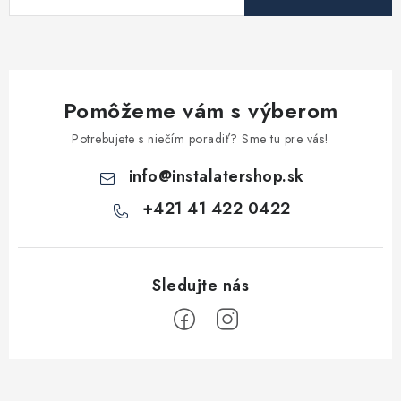
Pomôžeme vám s výberom
Potrebujete s niečím poradiť? Sme tu pre vás!
info
@
instalatershop.sk
+421 41 422 0422
Z
á