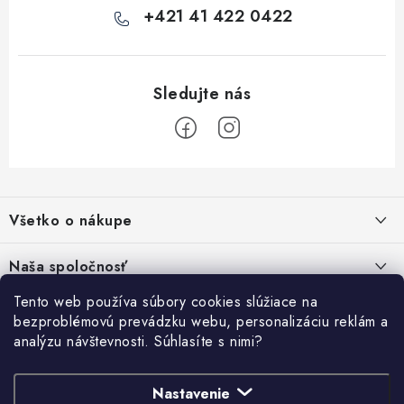
+421 41 422 0422
Z
á
Všetko o nákupe
p
ä
Kontakty
Naša spoločnosť
t
Poštovné a doprava
i
Tento web používa súbory cookies slúžiace na
SHOWROOM - poradňa pre vaše projekty
Prihlásenie
bezproblémovú prevádzku webu, personalizáciu reklám a
e
Obchodné podmienky
analýzu návštevnosti. Súhlasíte s nimi?
E-mail
PREDAJŇA - Raková
Vyhľadávanie
Reklamačné podmienky
Stabilná spoločnosť od roku 2009
Podmienky ochrany osobných údajov
Nastavenie