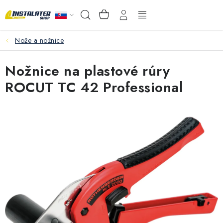
Prejsť
NÁKUPNÝ
Hľadať
na
KOŠÍK
obsah
Nože a nožnice
VEĽKOOBCHOD
Nožnice na plastové rúry
AKO VYBRAŤ?
ROCUT TC 42 Professional
PREDAJŇA - RAKOVÁ
Inštalačný materiál
Podlahové kúrenie
Ventily a armatúry
Meranie a regulácia