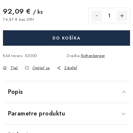
Akcie, Zľavy
92,09 €
/ ks
Kontakty
Poštovné a doprava
Obchodné podmienky
74,87 € bez DPH
Jednotková cena:
Reklamačné podmienky
Podmienky ochrany osobných údajov
DO KOŠÍKA
Obchodné podmienky požičovne náradia
Moja objednávka
Kód tovaru:
52000
Značka:
Rothenberger
Tlač
Opýtať sa
Zdieľať
Popis
Parametre produktu