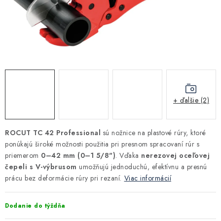
Kúrenie a chladenie
Komíny a dymovody
Čerpadlá a vodárne
Filtrovanie a úprava vody
+ ďalšie (2)
Záhrada a závlaha
ROCUT TC 42 Professional
sú nožnice na plastové rúry, ktoré
Vetranie a rekuperácia
ponúkajú široké možnosti použitia pri presnom spracovaní rúr s
priemerom
0–42 mm (0–1 5/8")
. Vďaka
nerezovej oceľovej
čepeli s V-výbrusom
umožňujú jednoduchú, efektívnu a presnú
Kúpeľňa a sanita
prácu bez deformácie rúry pri rezaní.
Viac informácií
Spojovací materiál
Dodanie do týždňa