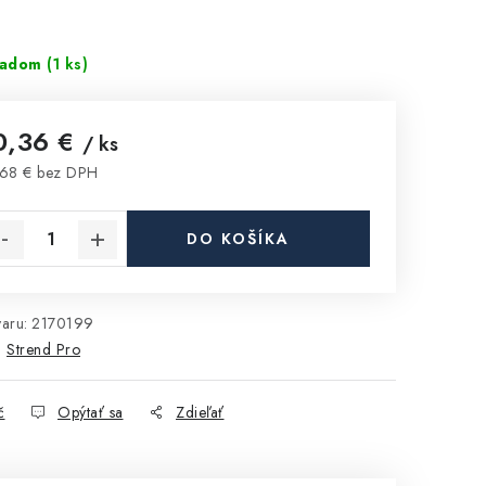
ladom
(1 ks)
0,36 €
/ ks
68 € bez DPH
notková cena:
DO KOŠÍKA
aru:
2170199
:
Strend Pro
č
Opýtať sa
Zdieľať