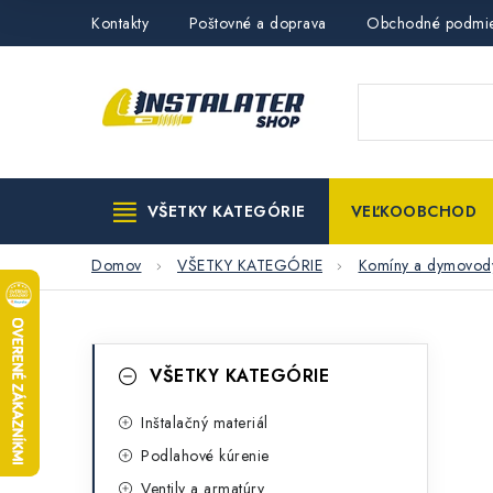
Prejsť
Kontakty
Poštovné a doprava
Obchodné podmi
na
obsah
VŠETKY KATEGÓRIE
VEĽKOOBCHOD
Domov
VŠETKY KATEGÓRIE
Komíny a dymovod
B
K
Preskočiť
VŠETKY KATEGÓRIE
kategórie
a
o
t
Inštalačný materiál
č
Podlahové kúrenie
e
n
Ventily a armatúry