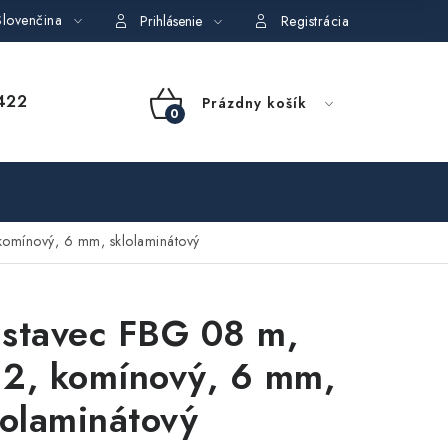
lovenčina
dajov
Obchodné podmienky požičovne náradia
Moja objedná
Prihlásenie
Registrácia
NÁKUPNÝ
422
Prázdny košík
KOŠÍK
omínový, 6 mm, sklolaminátový
stavec FBG 08 m,
2, komínový, 6 mm,
lolaminátový