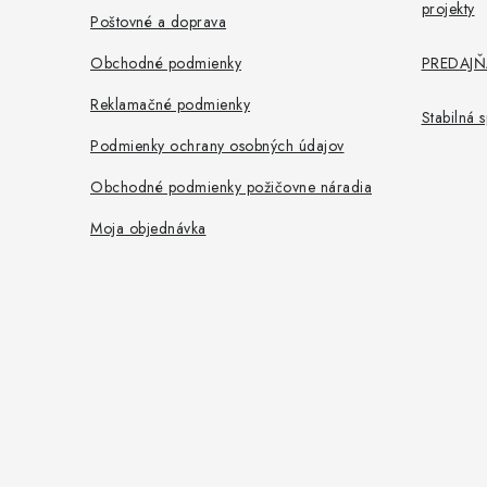
projekty
t
Poštovné a doprava
i
Obchodné podmienky
PREDAJŇA
e
Reklamačné podmienky
Stabilná
Podmienky ochrany osobných údajov
Obchodné podmienky požičovne náradia
Moja objednávka