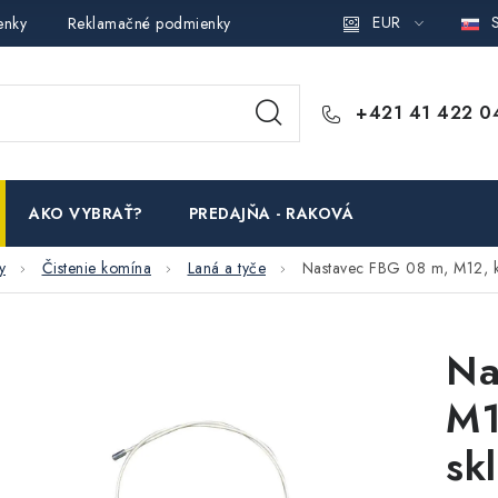
EUR
S
enky
Reklamačné podmienky
Podmienky ochrany osobných ú
+421 41 422 0
AKO VYBRAŤ?
PREDAJŇA - RAKOVÁ
y
Čistenie komína
Laná a tyče
Nastavec FBG 08 m, M12, k
Na
M1
sk