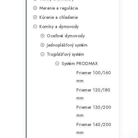
g
ý
Meranie a regulácia
ó
Kúrenie a chladenie
p
r
Komíny a dymovody
a
i
Oceľové dymovody
e
n
Jednoplášťový systém
e
Trojplášťový systém
Systém PRODMAX
l
Priemer 100/160
mm
Priemer 120/180
mm
Priemer 130/200
mm
Priemer 140/200
mm