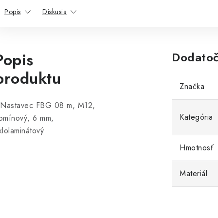
Popis
Diskusia
Popis
Dodatoč
produktu
Značka
 Nastavec FBG 08 m, M12,
Kategória
omínový, 6 mm,
klolaminátový
Hmotnosť
Materiál