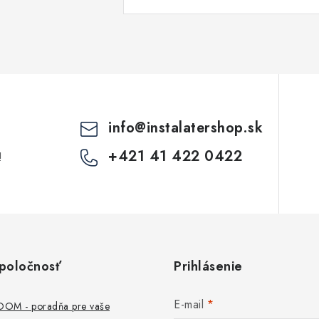
info
@
instalatershop.sk
+421 41 422 0422
!
poločnosť
Prihlásenie
E-mail
M - poradňa pre vaše