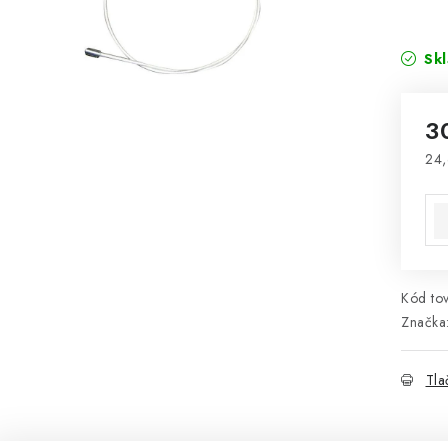
Sk
3
24,
Jed
Kód tov
Značka
Tla