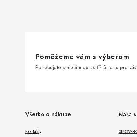
Pomôžeme vám s výberom
Potrebujete s niečím poradiť? Sme tu pre vás
Z
á
Všetko o nákupe
Naša s
p
ä
Kontakty
SHOWROO