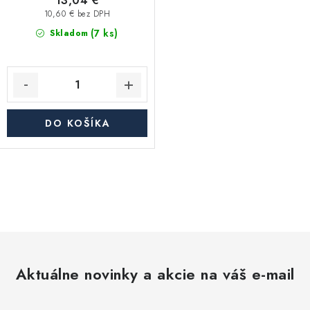
13,04 €
10,60 € bez DPH
(7 ks)
Skladom
DO KOŠÍKA
O
v
l
á
d
Aktuálne novinky a akcie na váš e-mail
a
c