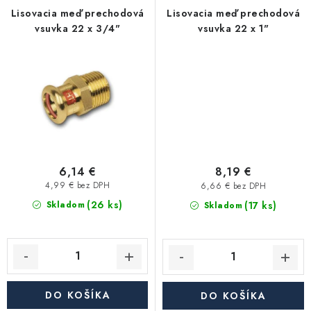
Akcie, Zľavy
Lisovacia meď prechodová
Lisovacia meď prechodová
vsuvka 22 x 3/4"
vsuvka 22 x 1"
Kontakty
Poštovné a doprava
Obchodné podmienky
Reklamačné podmienky
Podmienky ochrany osobných údajov
Obchodné podmienky požičovne náradia
Moja objednávka
6,14 €
8,19 €
4,99 € bez DPH
6,66 € bez DPH
(26 ks)
(17 ks)
Skladom
Skladom
DO KOŠÍKA
DO KOŠÍKA