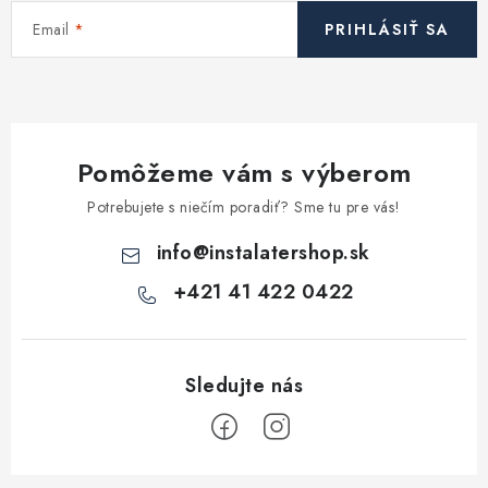
i
Email
PRIHLÁSIŤ SA
e
p
r
v
k
Pomôžeme vám s výberom
y
v
Potrebujete s niečím poradiť? Sme tu pre vás!
ý
info
@
instalatershop.sk
p
i
+421 41 422 0422
s
u