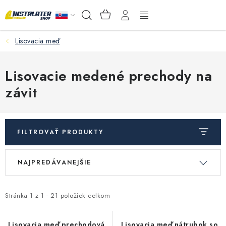
Prejsť
NÁKUPNÝ
Hľadať
na
KOŠÍK
obsah
Lisovacia meď
VEĽKOOBCHOD
AKO VYBRAŤ?
Lisovacie medené prechody na
závit
PREDAJŇA - RAKOVÁ
Inštalačný materiál
FILTROVAŤ PRODUKTY
Podlahové kúrenie
V
R
NAJPREDÁVANEJŠIE
ý
a
Ventily a armatúry
p
d
i
e
Stránka
1
z
1
-
21
položiek celkom
Meranie a regulácia
s
n
Lisovacia meď prechodová
Lisovacia meď nátrubok so