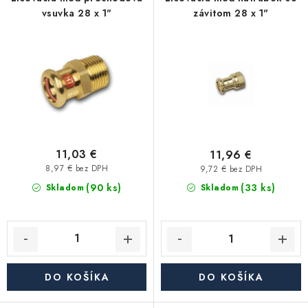
p
i
Kúrenie a chladenie
vsuvka 28 x 1"
závitom 28 x 1"
r
e
o
p
Komíny a dymovody
d
r
u
o
Čerpadlá a vodárne
k
d
t
u
Filtrovanie a úprava vody
o
k
v
t
11,03 €
11,96 €
Záhrada a závlaha
o
8,97 € bez DPH
9,72 € bez DPH
(90 ks)
v
(33 ks)
Skladom
Skladom
Vetranie a rekuperácia
Kúpeľňa a sanita
Spojovací materiál
DO KOŠÍKA
DO KOŠÍKA