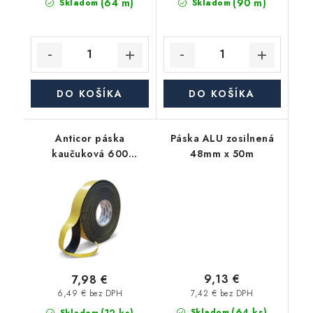
(64 m)
(90 m)
Skladom
Skladom
DO KOŠÍKA
DO KOŠÍKA
Anticor páska
Páska ALU zosilnená
kaučuková 600
48mm x 50m
Premium 3mm, 50mm,
15m, čierna
9,13 €
7,98 €
7,42 € bez DPH
6,49 € bez DPH
(64 ks)
Skladom