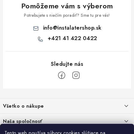
Pomôžeme vám s výberom
Potrebujete s niečím poradiť? Sme tu pre vás!
info
@
instalatershop.sk
+421 41 422 0422
Z
á
Všetko o nákupe
p
ä
Kontakty
Naša spoločnosť
t
Poštovné a doprava
Tento web používa súbory cookies slúžiace na
SHOWROOM - poradňa pre vaše projekty