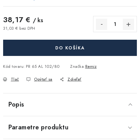
Akcie, Zľavy
38,17 €
/ ks
Kontakty
Poštovné a doprava
Obchodné podmienky
31,03 € bez DPH
Reklamačné podmienky
Jednotková cena:
Podmienky ochrany osobných údajov
DO KOŠÍKA
Obchodné podmienky požičovne náradia
Moja objednávka
Kód tovaru:
PR 65 AL 102/80
Značka:
Remiz
Tlač
Opýtať sa
Zdieľať
Popis
Parametre produktu