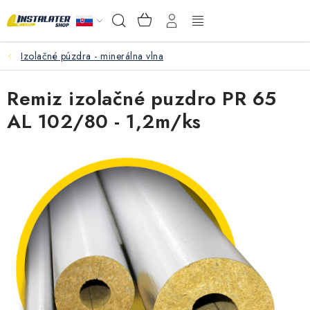
Prejsť
NÁKUPNÝ
Hľadať
na
KOŠÍK
obsah
Izolačné púzdra - minerálna vlna
VEĽKOOBCHOD
Remiz izolačné puzdro PR 65
AKO VYBRAŤ?
AL 102/80 - 1,2m/ks
PREDAJŇA - RAKOVÁ
Inštalačný materiál
Podlahové kúrenie
Ventily a armatúry
Meranie a regulácia