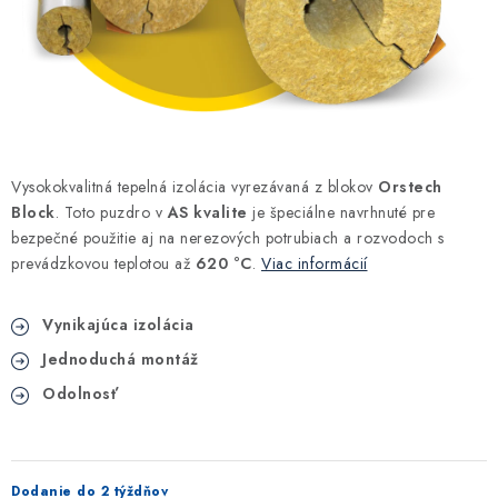
Kúrenie a chladenie
Komíny a dymovody
Čerpadlá a vodárne
Vysokokvalitná tepelná izolácia vyrezávaná z blokov
Orstech
Filtrovanie a úprava vody
Block
. Toto puzdro v
AS kvalite
je špeciálne navrhnuté pre
bezpečné použitie aj na nerezových potrubiach a rozvodoch s
Záhrada a závlaha
prevádzkovou teplotou až
620 °C
.
Viac informácií
Vetranie a rekuperácia
Vynikajúca izolácia
Jednoduchá montáž
Kúpeľňa a sanita
Odolnosť
Spojovací materiál
Dodanie do 2 týždňov