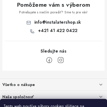
Pomôžeme vám s výberom
Potrebujete s niečím poradiť? Sme tu pre vás!
info
@
instalatershop.sk
+421 41 422 0422
Z
á
Všetko o nákupe
p
ä
Kontakty
Naša spoločnosť
t
Poštovné a doprava
Tento web používa súbory cookies slúžiace na
SHOWROOM - poradňa pre vaše projekty