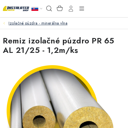
Prejsť
NÁKUPNÝ
Hľadať
na
KOŠÍK
obsah
Izolačné púzdra - minerálna vlna
VEĽKOOBCHOD
Remiz izolačné púzdro PR 65
AKO VYBRAŤ?
AL 21/25 - 1,2m/ks
PREDAJŇA - RAKOVÁ
Inštalačný materiál
Podlahové kúrenie
Ventily a armatúry
Meranie a regulácia