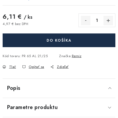
Akcie, Zľavy
6,11 €
/ ks
Kontakty
Poštovné a doprava
Obchodné podmienky
4,97 € bez DPH
Reklamačné podmienky
Jednotková cena:
Podmienky ochrany osobných údajov
DO KOŠÍKA
Obchodné podmienky požičovne náradia
Moja objednávka
Kód tovaru:
PR 65 AL 21/25
Značka:
Remiz
Tlač
Opýtať sa
Zdieľať
Popis
Parametre produktu