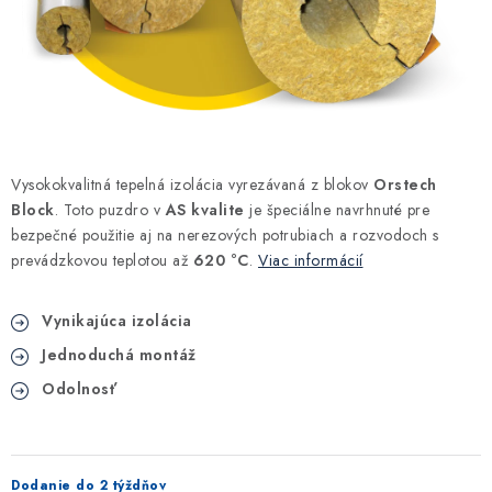
Kúrenie a chladenie
Komíny a dymovody
Čerpadlá a vodárne
Vysokokvalitná tepelná izolácia vyrezávaná z blokov
Orstech
Filtrovanie a úprava vody
Block
. Toto puzdro v
AS kvalite
je špeciálne navrhnuté pre
bezpečné použitie aj na nerezových potrubiach a rozvodoch s
Záhrada a závlaha
prevádzkovou teplotou až
620 °C
.
Viac informácií
Vetranie a rekuperácia
Vynikajúca izolácia
Jednoduchá montáž
Kúpeľňa a sanita
Odolnosť
Spojovací materiál
Dodanie do 2 týždňov