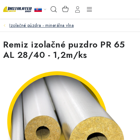
Prejsť
NÁKUPNÝ
Hľadať
na
KOŠÍK
obsah
Izolačné púzdra - minerálna vlna
VEĽKOOBCHOD
Remiz izolačné puzdro PR 65
AKO VYBRAŤ?
AL 28/40 - 1,2m/ks
PREDAJŇA - RAKOVÁ
Inštalačný materiál
Podlahové kúrenie
Ventily a armatúry
Meranie a regulácia