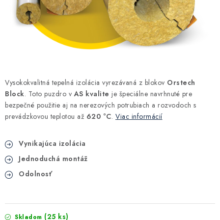
Kúrenie a chladenie
Komíny a dymovody
Čerpadlá a vodárne
Vysokokvalitná tepelná izolácia vyrezávaná z blokov
Orstech
Filtrovanie a úprava vody
Block
. Toto puzdro v
AS kvalite
je špeciálne navrhnuté pre
bezpečné použitie aj na nerezových potrubiach a rozvodoch s
Záhrada a závlaha
prevádzkovou teplotou až
620 °C
.
Viac informácií
Vetranie a rekuperácia
Vynikajúca izolácia
Jednoduchá montáž
Kúpeľňa a sanita
Odolnosť
Spojovací materiál
(25 ks)
Skladom