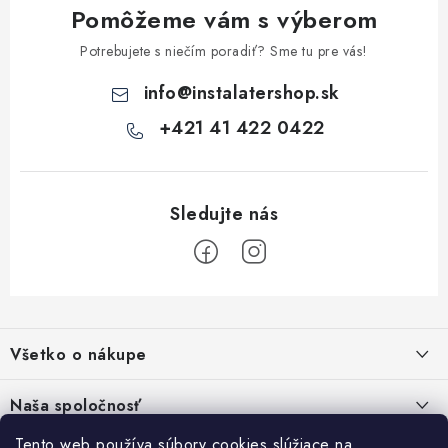
Pomôžeme vám s výberom
Potrebujete s niečím poradiť? Sme tu pre vás!
info
@
instalatershop.sk
+421 41 422 0422
Z
á
Všetko o nákupe
p
ä
Kontakty
Naša spoločnosť
t
Poštovné a doprava
Tento web používa súbory cookies slúžiace na
SHOWROOM - poradňa pre vaše projekty