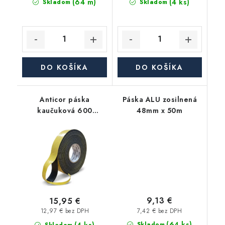
(64 m)
(4 ks)
Skladom
Skladom
DO KOŠÍKA
DO KOŠÍKA
Anticor páska
Páska ALU zosilnená
kaučuková 600
48mm x 50m
Premium 3mm, 100mm,
15m, čierna
9,13 €
15,95 €
7,42 € bez DPH
12,97 € bez DPH
(64 ks)
Skladom