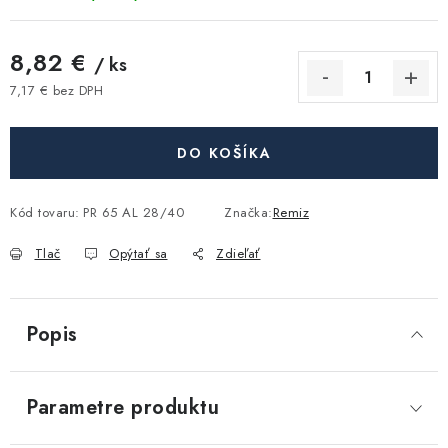
Akcie, Zľavy
8,82 €
/ ks
Kontakty
Poštovné a doprava
Obchodné podmienky
7,17 € bez DPH
Reklamačné podmienky
Jednotková cena:
Podmienky ochrany osobných údajov
DO KOŠÍKA
Obchodné podmienky požičovne náradia
Moja objednávka
Kód tovaru:
PR 65 AL 28/40
Značka:
Remiz
Tlač
Opýtať sa
Zdieľať
Popis
Parametre produktu