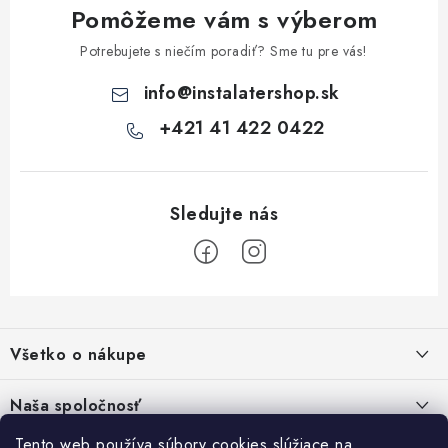
Pomôžeme vám s výberom
Potrebujete s niečím poradiť? Sme tu pre vás!
info
@
instalatershop.sk
+421 41 422 0422
Z
á
Všetko o nákupe
p
ä
Kontakty
Naša spoločnosť
t
Poštovné a doprava
Tento web používa súbory cookies slúžiace na
SHOWROOM - poradňa pre vaše projekty