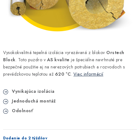
Kúrenie a chladenie
Komíny a dymovody
Čerpadlá a vodárne
Vysokokvalitná tepelná izolácia vyrezávaná z blokov
Orstech
Filtrovanie a úprava vody
Block
. Toto puzdro v
AS kvalite
je špeciálne navrhnuté pre
bezpečné použitie aj na nerezových potrubiach a rozvodoch s
Záhrada a závlaha
prevádzkovou teplotou až
620 °C
.
Viac informácií
Vetranie a rekuperácia
Vynikajúca izolácia
Jednoduchá montáž
Kúpeľňa a sanita
Odolnosť
Spojovací materiál
Dodanie do 2 týždňov