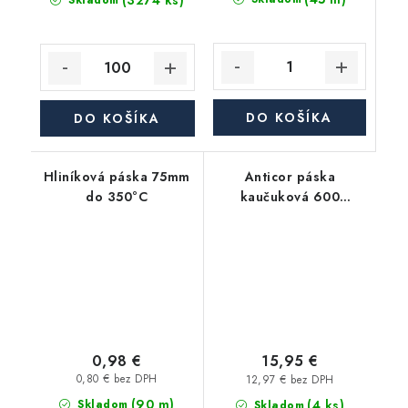
(3274 ks)
Skladom
DO KOŠÍKA
DO KOŠÍKA
Hliníková páska 75mm
Anticor páska
do 350°C
kaučuková 600
Premium 3mm, 100mm,
15m, čierna
0,98 €
15,95 €
0,80 € bez DPH
12,97 € bez DPH
(90 m)
(4 ks)
Skladom
Skladom