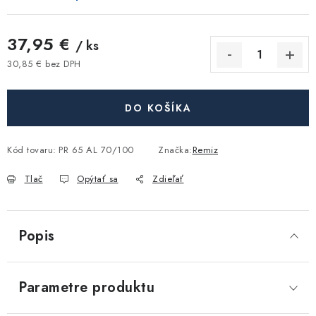
Akcie, Zľavy
37,95 €
/ ks
Kontakty
Poštovné a doprava
Obchodné podmienky
30,85 € bez DPH
Reklamačné podmienky
Jednotková cena:
Podmienky ochrany osobných údajov
DO KOŠÍKA
Obchodné podmienky požičovne náradia
Moja objednávka
Kód tovaru:
PR 65 AL 70/100
Značka:
Remiz
Tlač
Opýtať sa
Zdieľať
Popis
Parametre produktu