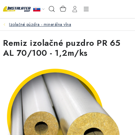
Prejsť
NÁKUPNÝ
Hľadať
na
KOŠÍK
obsah
Izolačné púzdra - minerálna vlna
VEĽKOOBCHOD
Remiz izolačné puzdro PR 65
AKO VYBRAŤ?
AL 70/100 - 1,2m/ks
PREDAJŇA - RAKOVÁ
Inštalačný materiál
Podlahové kúrenie
Ventily a armatúry
Meranie a regulácia