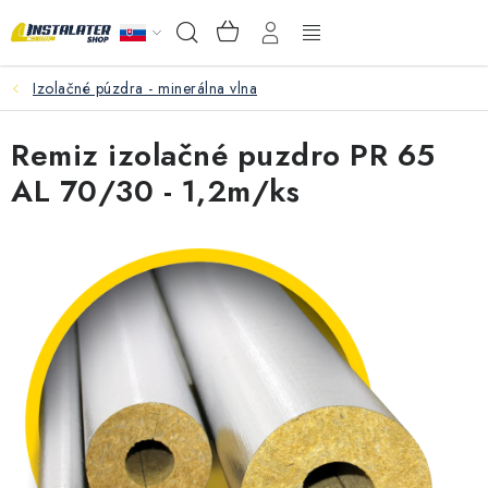
Prejsť
NÁKUPNÝ
Hľadať
na
KOŠÍK
obsah
Izolačné púzdra - minerálna vlna
VEĽKOOBCHOD
Remiz izolačné puzdro PR 65
AKO VYBRAŤ?
AL 70/30 - 1,2m/ks
PREDAJŇA - RAKOVÁ
Inštalačný materiál
Podlahové kúrenie
Ventily a armatúry
Meranie a regulácia