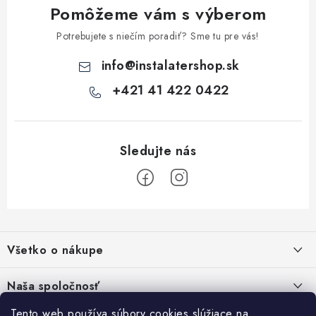
Pomôžeme vám s výberom
Potrebujete s niečím poradiť? Sme tu pre vás!
info
@
instalatershop.sk
+421 41 422 0422
Z
á
Všetko o nákupe
p
ä
Kontakty
Naša spoločnosť
t
Poštovné a doprava
Tento web používa súbory cookies slúžiace na
SHOWROOM - poradňa pre vaše projekty