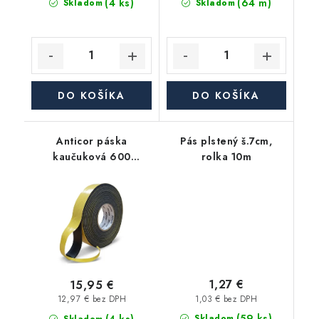
(4 ks)
(64 m)
Skladom
Skladom
DO KOŠÍKA
DO KOŠÍKA
Anticor páska
Pás plstený š.7cm,
kaučuková 600
rolka 10m
Premium 3mm, 100mm,
15m, čierna
1,27 €
15,95 €
1,03 € bez DPH
12,97 € bez DPH
(59 ks)
Skladom