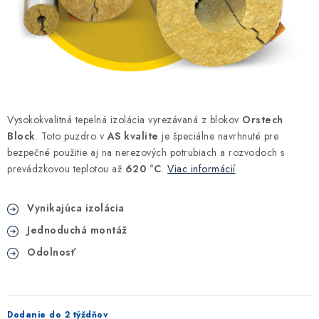
Kúrenie a chladenie
Komíny a dymovody
Čerpadlá a vodárne
Vysokokvalitná tepelná izolácia vyrezávaná z blokov
Orstech
Filtrovanie a úprava vody
Block
. Toto puzdro v
AS kvalite
je špeciálne navrhnuté pre
bezpečné použitie aj na nerezových potrubiach a rozvodoch s
Záhrada a závlaha
prevádzkovou teplotou až
620 °C
.
Viac informácií
Vetranie a rekuperácia
Vynikajúca izolácia
Jednoduchá montáž
Kúpeľňa a sanita
Odolnosť
Spojovací materiál
Dodanie do 2 týždňov