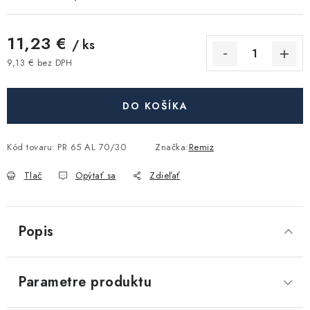
Akcie, Zľavy
11,23 €
/ ks
Kontakty
Poštovné a doprava
Obchodné podmienky
9,13 € bez DPH
Reklamačné podmienky
Jednotková cena:
Podmienky ochrany osobných údajov
DO KOŠÍKA
Obchodné podmienky požičovne náradia
Moja objednávka
Kód tovaru:
PR 65 AL 70/30
Značka:
Remiz
Tlač
Opýtať sa
Zdieľať
Popis
Parametre produktu