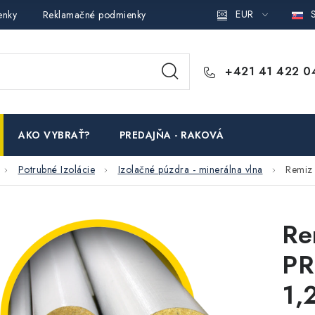
EUR
S
enky
Reklamačné podmienky
Podmienky ochrany osobných ú
+421 41 422 0
AKO VYBRAŤ?
PREDAJŇA - RAKOVÁ
Potrubné Izolácie
Izolačné púzdra - minerálna vlna
Remiz 
Re
PR
1,