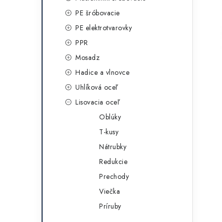
g
ý
PE šróbovacie
ó
PE elektrotvarovky
p
r
PPR
a
i
Mosadz
e
n
Hadice a vlnovce
e
Uhlíková oceľ
Lisovacia oceľ
l
Oblúky
T-kusy
Nátrubky
Redukcie
Prechody
Viečka
Príruby