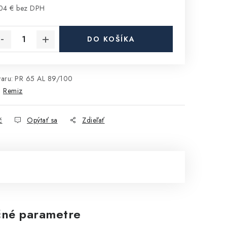
04 € bez DPH
notková cena:
DO KOŠÍKA
aru:
PR 65 AL 89/100
:
Remiz
č
Opýtať sa
Zdieľať
né parametre