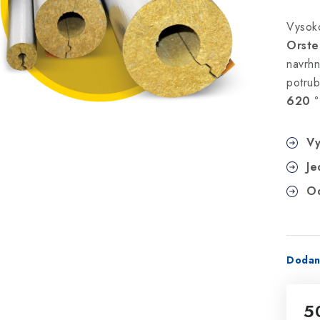
Vysoko
Orste
navrhn
potrub
620 
Vy
Je
Od
Dodan
5