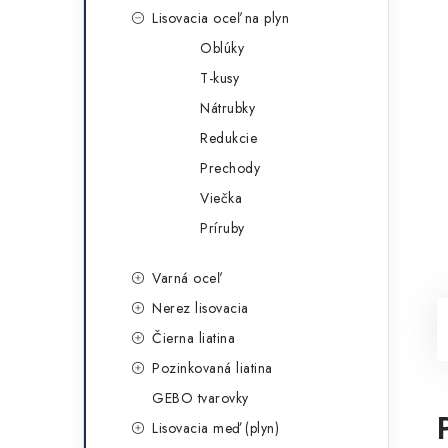
Lisovacia oceľ na plyn
Oblúky
T-kusy
Nátrubky
Redukcie
Prechody
Viečka
Príruby
Varná oceľ
Nerez lisovacia
Čierna liatina
Pozinkovaná liatina
GEBO tvarovky
Lisovacia meď (plyn)