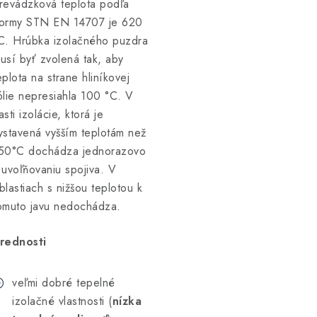
revádzková teplota podľa
ormy STN EN 14707 je 620
C. Hrúbka izolačného puzdra
usí byť zvolená tak, aby
eplota na strane hliníkovej
ólie nepresiahla 100 °C. V
asti izolácie, ktorá je
ystavená vyšším teplotám než
50°C dochádza jednorazovo
 uvoľňovaniu spojiva. V
blastiach s nižšou teplotou k
omuto javu nedochádza.
rednosti
veľmi dobré tepelné
izolačné vlastnosti (
nízka