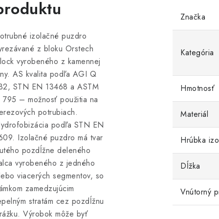
produktu
Značka
otrubné izolačné puzdro
yrezávané z bloku Orstech
Kategória
lock vyrobeného z kamennej
lny. AS kvalita podľa AGI Q
32, STN EN 13468 a ASTM
Hmotnosť
 795 – možnosť použitia na
erezových potrubiach.
Materiál
ydrofobizácia podľa STN EN
609. Izolačné puzdro má tvar
Hrúbka izo
utého pozdĺžne deleného
alca vyrobeného z jedného
Dĺžka
lebo viacerých segmentov, so
ámkom zamedzujúcim
Vnútorný p
epelným stratám cez pozdĺžnu
rážku. Výrobok môže byť