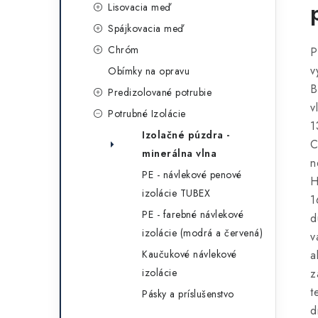
Lisovacia meď
Spájkovacia meď
Chróm
P
v
Obímky na opravu
B
Predizolované potrubie
v
Potrubné Izolácie
1
Izolačné púzdra -
C
minerálna vlna
n
PE - návlekové penové
H
izolácie TUBEX
1
PE - farebné návlekové
d
izolácie (modrá a červená)
v
Kaučukové návlekové
a
izolácie
z
t
Pásky a príslušenstvo
d