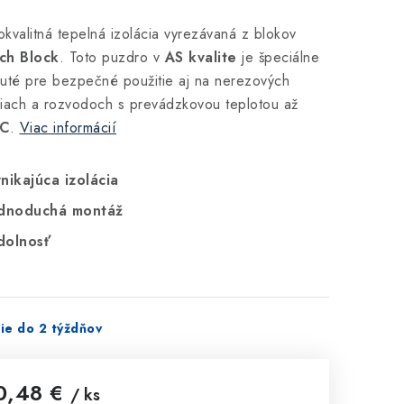
kvalitná tepelná izolácia vyrezávaná z blokov
ch Block
. Toto puzdro v
AS kvalite
je špeciálne
uté pre bezpečné použitie aj na nerezových
iach a rozvodoch s prevádzkovou teplotou až
°C
.
Viac informácií
nikajúca izolácia
dnoduchá montáž
olnosť
ie do 2 týždňov
0,48 €
/ ks