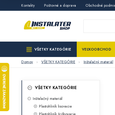
Prejsť
Kontakty
Poštovné a doprava
Obchodné podmi
na
obsah
VŠETKY KATEGÓRIE
VEĽKOOBCHOD
Domov
VŠETKY KATEGÓRIE
Inštalačný materiál
B
K
Preskočiť
VŠETKY KATEGÓRIE
kategórie
a
o
t
Inštalačný materiál
č
Plastohliník lisovacie
e
n
Plastohliník šróbovacie