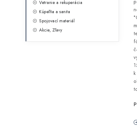
p
Vetranie a rekuperácia
n
Kúpeľňa a sanita
°
Spojovací materiál
m
Akcie, Zľavy
t
f
č
v
1
k
o
t
P