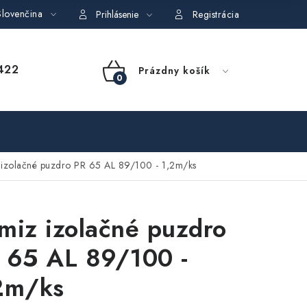
lovenčina
dajov
Obchodné podmienky požičovne náradia
Moja objedná
Prihlásenie
Registrácia
NÁKUPNÝ
422
Prázdny košík
KOŠÍK
izolačné puzdro PR 65 AL 89/100 - 1,2m/ks
miz izolačné puzdro
 65 AL 89/100 -
2m/ks