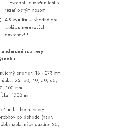
– výrobok je možné ľahko
rezať ostrým nožom
AS kvalita
– vhodné pre
izoláciu nerezových
povrchov!!!
tandardné rozmery
ýrobku
nútorný priemer: 18 - 273 mm
rúbka: 25, 30, 40, 50, 60,
0, 100 mm
ĺžka: 1200 mm
eštandardné rozmery
ýrobkov po dohode (napr.
rúbky izolačných puzdier 20,