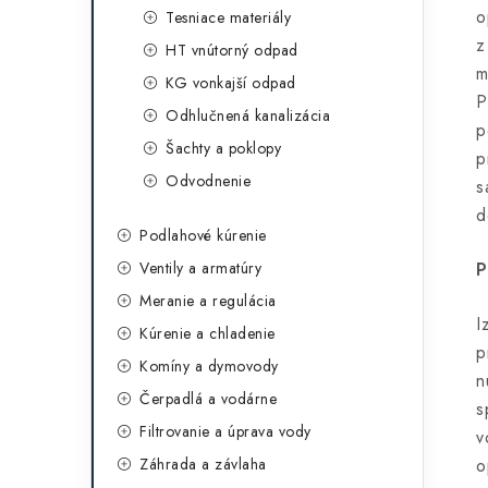
o
Tesniace materiály
z
HT vnútorný odpad
m
KG vonkajší odpad
P
Odhlučnená kanalizácia
p
Šachty a poklopy
p
Odvodnenie
s
d
Podlahové kúrenie
Ventily a armatúry
P
Meranie a regulácia
I
Kúrenie a chladenie
p
Komíny a dymovody
n
Čerpadlá a vodárne
s
Filtrovanie a úprava vody
v
Záhrada a závlaha
o