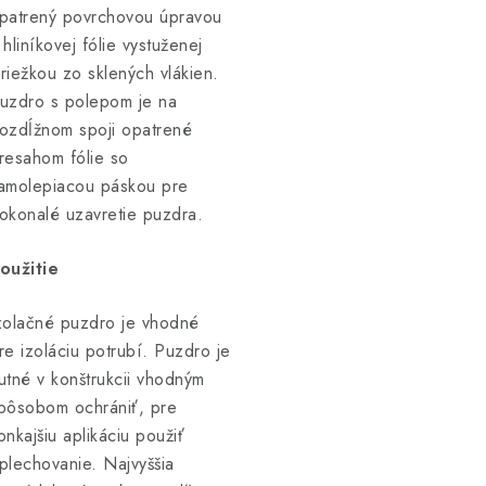
patrený povrchovou úpravou
 hliníkovej fólie vystuženej
riežkou zo sklených vlákien.
uzdro s polepom je na
ozdĺžnom spoji opatrené
resahom fólie so
amolepiacou páskou pre
okonalé uzavretie puzdra.
oužitie
zolačné puzdro je vhodné
re izoláciu potrubí. Puzdro je
utné v konštrukcii vhodným
pôsobom ochrániť, pre
onkajšiu aplikáciu použiť
plechovanie. Najvyššia