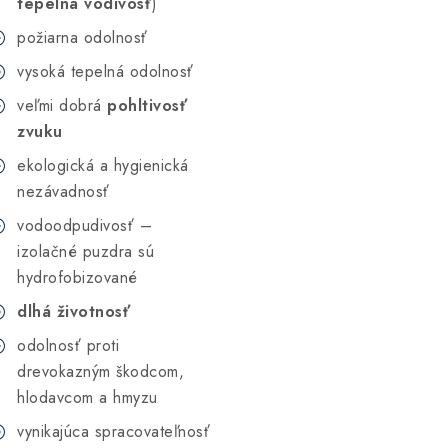
tepelná vodivosť
)
požiarna odolnosť
vysoká tepelná odolnosť
veľmi dobrá
pohltivosť
zvuku
ekologická a hygienická
nezávadnosť
vodoodpudivosť –
izolačné puzdra sú
hydrofobizované
dlhá životnosť
odolnosť proti
drevokazným škodcom,
hlodavcom a hmyzu
vynikajúca spracovateľnosť