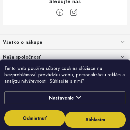
Z
á
Všetko o nákupe
p
ä
Kontakty
Naša spoločnosť
t
Poštovné a doprava
i
Tento web používa súbory cookies slúžiace na
SHOWROOM - poradňa pre vaše projekty
Prihlásenie
bezproblémovú prevádzku webu, personalizáciu reklám a
e
Obchodné podmienky
analýzu návštevnosti. Súhlasíte s nimi?
E-mail
PREDAJŇA - Raková
Vyhľadávanie
Reklamačné podmienky
Stabilná spoločnosť od roku 2009
Podmienky ochrany osobných údajov
Nastavenie
HĽADAŤ
Obchodné podmienky požičovne náradia
Heslo
Odmietnuť
Súhlasím
Moja objednávka
Copyright 2026
Inštalatérshop
. Všetky práva vyhradené.
Upraviť nastavenie
cookies