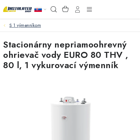
Prejsť
NÁKUPNÝ
Hľadať
na
KOŠÍK
obsah
S 1 výmenníkom
VEĽKOOBCHOD
Stacionárny nepriamoohrevný
AKO VYBRAŤ?
ohrievač vody EURO 80 THV ,
PREDAJŇA - RAKOVÁ
80 l, 1 vykurovací výmenník
Inštalačný materiál
Podlahové kúrenie
Ventily a armatúry
Meranie a regulácia