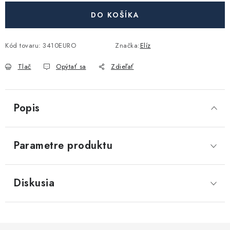
Akcie, Zľavy
DO KOŠÍKA
Kontakty
Poštovné a doprava
Obchodné podmienky
Kód tovaru:
3410EURO
Značka:
Elíz
Reklamačné podmienky
Podmienky ochrany osobných údajov
Tlač
Opýtať sa
Zdieľať
Obchodné podmienky požičovne náradia
Moja objednávka
Popis
Parametre produktu
Diskusia