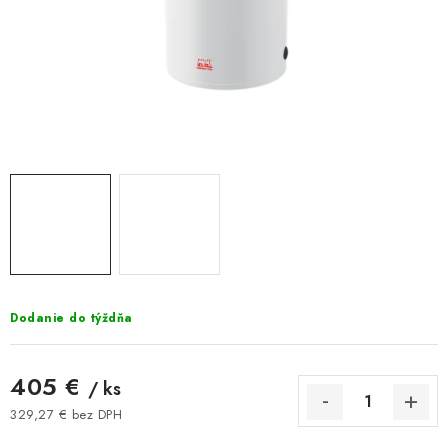
Kúrenie a chladenie
Komíny a dymovody
Čerpadlá a vodárne
Filtrovanie a úprava vody
Záhrada a závlaha
Vetranie a rekuperácia
Dodanie do týždňa
Kúpeľňa a sanita
405 €
/ ks
Spojovací materiál
329,27 € bez DPH
Jednotková cena: