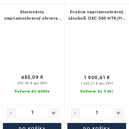
Stacionárny
Dražice nepriamoohrevný
nepriamoohrevný ohrievač
zásobník OKC 500 NTR/HP,
vody EURO 120 THV , 120 l,
stacionárny
1 vykurovací výmenník
485,09 €
1 900,61 €
394,38 € bez DPH
1 545,21 € bez DPH
Dodanie do týždňa
Dodanie do 3 dní
DO KOŠÍKA
DO KOŠÍKA