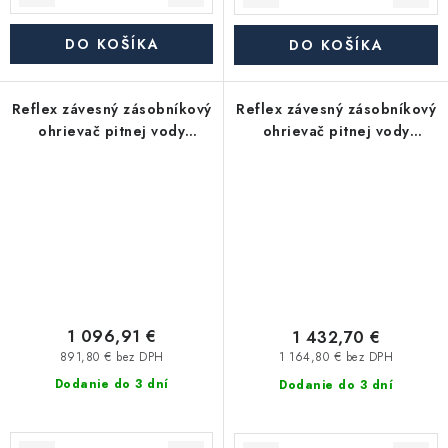
DO KOŠÍKA
DO KOŠÍKA
Reflex závesný zásobníkový
Reflex závesný zásobníkový
ohrievač pitnej vody
ohrievač pitnej vody
Storatherm Aqua Compact
Storatherm Aqua Compact
AC 60/E-W_B, s izoláciou
AC 160/1E-W_C, s izoláciou
1 096,91 €
1 432,70 €
891,80 € bez DPH
1 164,80 € bez DPH
Dodanie do 3 dní
Dodanie do 3 dní