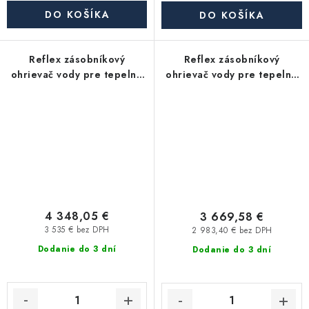
DO KOŠÍKA
DO KOŠÍKA
Reflex zásobníkový
Reflex zásobníkový
ohrievač vody pre tepelné
ohrievač vody pre tepelné
čerpadlá Storatherm Aqua
čerpadlá Storatherm Aqua
Heat Pump AH 1000/1_C, s
Heat Pump AH 750/1_C, s
izoláciou
izoláciou
4 348,05 €
3 669,58 €
3 535 € bez DPH
2 983,40 € bez DPH
Dodanie do 3 dní
Dodanie do 3 dní