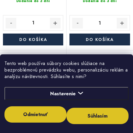
Dodanie do 3 dní
Dodanie do 3 dní
DO KOŠÍKA
DO KOŠÍKA
Reflex stacionárny
Reflex stacionárny
Tento web používa súbory cookies slúžiace na
zásobníkový ohrievač
zásobníkový ohrievač
bezproblémovú prevádzku webu, personalizáciu reklám a
Storatherm Aqua AF
Storatherm Aqua AF
analýzu návštevnosti. Súhlasíte s nimi?
400/1M_C, s izoláciou
300/1M_B, s izoláciou
Nastavenie
Odmietnuť
Súhlasím
1 596,29 €
1 203,68 €
1 297,80 € bez DPH
978,60 € bez DPH