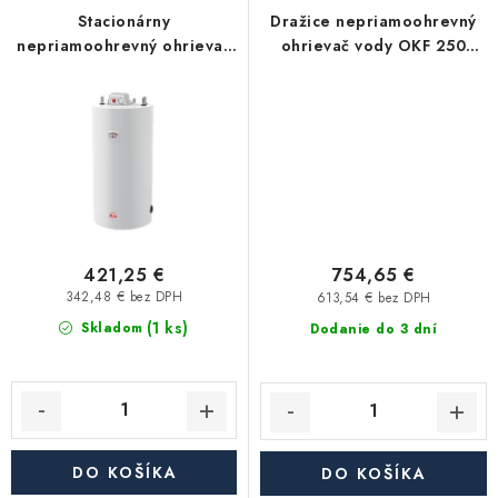
Akcie, Zľavy
Stacionárny
Dražice nepriamoohrevný
nepriamoohrevný ohrievač
ohrievač vody OKF 250
vody EURO 100 THV , 100 l,
NTR/S, stacionárny
Kontakty
Poštovné a doprava
Obchodné podmienky
1 vykurovací výmenník
Reklamačné podmienky
Podmienky ochrany osobných údajov
Obchodné podmienky požičovne náradia
Moja objednávka
421,25 €
754,65 €
342,48 € bez DPH
613,54 € bez DPH
(1 ks)
Skladom
Dodanie do 3 dní
DO KOŠÍKA
DO KOŠÍKA