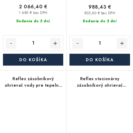
2 066,40 €
988,43 €
1 680 € bez DPH
803,60 € bez DPH
Dodanie do 3 dní
Dodanie do 3 dní
DO KOŠÍKA
DO KOŠÍKA
Reflex zásobníkový
Reflex stacionárny
ohrievač vody pre tepelné
zásobníkový ohrievač
čerpadlá Storatherm Aqua
Storatherm Aqua AB
Heat Pump AH 150/1_B, s
500/1_C, s izoláciou
izoláciou