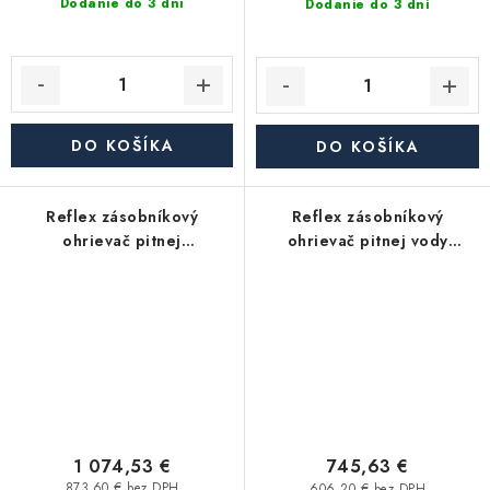
Dodanie do 3 dní
Dodanie do 3 dní
DO KOŠÍKA
DO KOŠÍKA
Reflex zásobníkový
Reflex zásobníkový
ohrievač pitnej
ohrievač pitnej vody
vodyStoratherm Aqua
Storatherm Aqua Compact
Compact AC150/1_B, s
AC120/1_B, s izoláciou
izoláciou
1 074,53 €
745,63 €
873,60 € bez DPH
606,20 € bez DPH