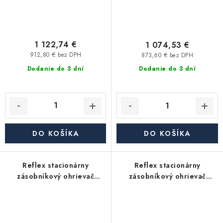
1 122,74 €
1 074,53 €
912,80 € bez DPH
873,60 € bez DPH
Dodanie do 3 dní
Dodanie do 3 dní
DO KOŠÍKA
DO KOŠÍKA
Reflex stacionárny
Reflex stacionárny
zásobníkový ohrievač
zásobníkový ohrievač
Storatherm Aqua AB
Storatherm Aqua AF
100/1_C, s izoláciou
500/1M_B, s izoláciou