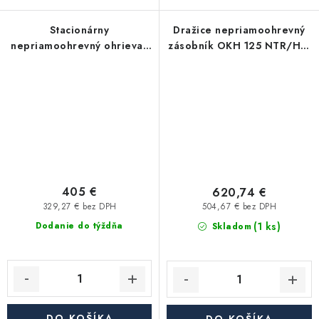
Stacionárny
Dražice nepriamoohrevný
nepriamoohrevný ohrievač
zásobník OKH 125 NTR/HV,
vody EURO 80 THV , 80 l, 1
stacionárny
vykurovací výmenník
405 €
620,74 €
329,27 € bez DPH
504,67 € bez DPH
(1 ks)
Dodanie do týždňa
Skladom
DO KOŠÍKA