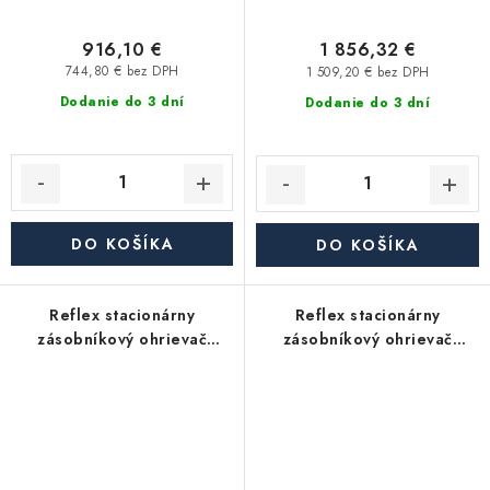
916,10 €
1 856,32 €
744,80 € bez DPH
1 509,20 € bez DPH
Dodanie do 3 dní
Dodanie do 3 dní
DO KOŠÍKA
DO KOŠÍKA
Reflex stacionárny
Reflex stacionárny
zásobníkový ohrievač
zásobníkový ohrievač
Storatherm Aqua AB
Storatherm Aqua AB
400/1_C, s izoláciou
300/1_B, s izoláciou