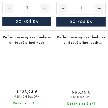
DO KOŠÍKA
DO KOŠÍKA
Reflex závesný zásobníkový
Reflex závesný zásobníkový
ohrievač pitnej vody
ohrievač pitnej vody
Storatherm Aqua Compact
Storatherm Aqua Compact
AC 160/1-W_C, s izoláciou
AC 110/1-W_B, s izoláciou
1 138,24 €
998,76 €
925,40 € bez DPH
812 € bez DPH
Dodanie do 3 dní
Dodanie do 3 dní