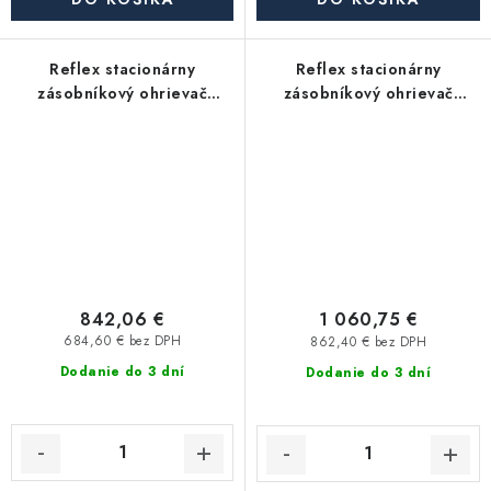
Reflex stacionárny
Reflex stacionárny
zásobníkový ohrievač
zásobníkový ohrievač
Storatherm Aqua AF
Storatherm Aqua AF
200/1M_B s izoláciou
200/1M_C s izoláciou
842,06 €
1 060,75 €
684,60 € bez DPH
862,40 € bez DPH
Dodanie do 3 dní
Dodanie do 3 dní