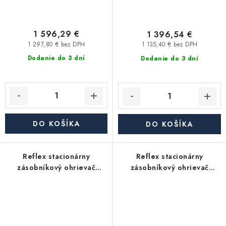
1 596,29 €
1 396,54 €
1 297,80 € bez DPH
1 135,40 € bez DPH
Dodanie do 3 dní
Dodanie do 3 dní
DO KOŠÍKA
DO KOŠÍKA
Reflex stacionárny
Reflex stacionárny
zásobníkový ohrievač
zásobníkový ohrievač
Storatherm Aqua AB
Storatherm Aqua AB
200/1_C, s izoláciou
150/1_B, s izoláciou