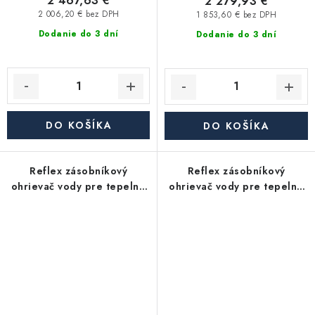
2 467,63 €
2 279,93 €
2 006,20 € bez DPH
1 853,60 € bez DPH
Dodanie do 3 dní
Dodanie do 3 dní
DO KOŠÍKA
DO KOŠÍKA
Reflex zásobníkový
Reflex zásobníkový
ohrievač vody pre tepelné
ohrievač vody pre tepelné
čerpadlá Storatherm Aqua
čerpadlá Storatherm Aqua
Heat Pump AH 400/1_B, s
Heat Pump AH 200/1_B, s
izoláciou
izoláciou