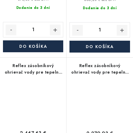
Dodanie do 3 dní
Dodanie do 3 dní
DO KOŠÍKA
DO KOŠÍKA
Reflex zásobníkový
Reflex zásobníkový
ohrievač vody pre tepelné
ohrievač vody pre tepelné
čerpadlá Storatherm Aqua
čerpadlá Storatherm Aqua
Heat Pump AH 500/1_C, s
Heat Pump AH 500/1_B, s
izoláciou
izoláciou