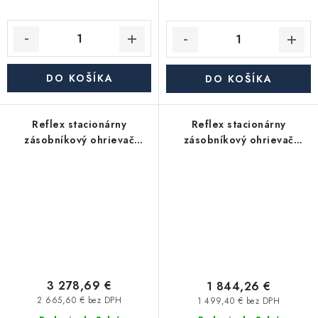
DO KOŠÍKA
DO KOŠÍKA
Reflex stacionárny
Reflex stacionárny
zásobníkový ohrievač
zásobníkový ohrievač
Storatherm Aqua AF
Storatherm Aqua AF
750/1_C, s izoláciou
500/1M_C, s izoláciou
3 278,69 €
1 844,26 €
2 665,60 € bez DPH
1 499,40 € bez DPH