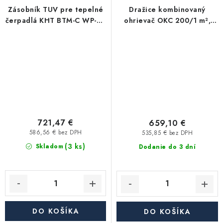
Zásobník TUV pre tepelné
Dražice kombinovaný
čerpadlá KHT BTM-C WP-PU
ohrievač OKC 200/1 m²,
200 L – s 1 výmenníkom, s
závesný
pevnou izoláci
721,47 €
659,10 €
586,56 € bez DPH
535,85 € bez DPH
(3 ks)
Skladom
Dodanie do 3 dní
DO KOŠÍKA
DO KOŠÍKA