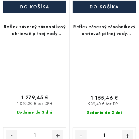
DO KOŠÍKA
DO KOŠÍKA
Reflex závesný zásobníkový
Reflex závesný zásobníkový
ohrievač pitnej vody
ohrievač pitnej vody
Storatherm Aqua Compact
Storatherm Aqua Compact
AC 160/E-W_C, s izoláciou
AC 110/E-W_B, s izoláciou
1 279,45 €
1 155,46 €
1 040,20 € bez DPH
939,40 € bez DPH
Dodanie do 3 dní
Dodanie do 3 dní