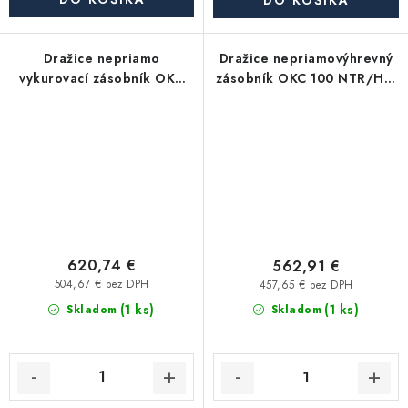
DO KOŠÍKA
Dražice nepriamo
Dražice nepriamovýhrevný
vykurovací zásobník OKC
zásobník OKC 100 NTR/HV,
125 NTR/HV, stacionárny
stacionárny
620,74 €
562,91 €
504,67 € bez DPH
457,65 € bez DPH
(1 ks)
(1 ks)
Skladom
Skladom