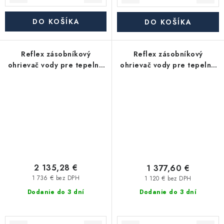
DO KOŠÍKA
DO KOŠÍKA
Reflex zásobníkový
Reflex zásobníkový
ohrievač vody pre tepelné
ohrievač vody pre tepelné
čerpadlá Storatherm Aqua
čerpadlá Storatherm Aqua
Heat Pump AH 400/1_C, s
Heat Pump AH 300/1_B, s
izoláciou
izoláciou
2 135,28 €
1 377,60 €
1 736 € bez DPH
1 120 € bez DPH
Dodanie do 3 dní
Dodanie do 3 dní