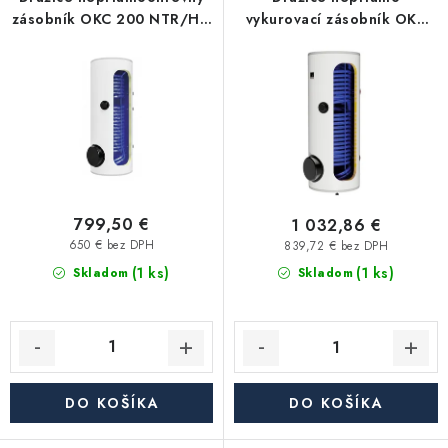
p
i
Kúrenie a chladenie
zásobník OKC 200 NTR/HP,
vykurovací zásobník OKC
r
e
stacionárny
300 NTR/HP, stacionárny
o
p
Komíny a dymovody
d
r
u
o
Čerpadlá a vodárne
k
d
t
u
Filtrovanie a úprava vody
o
k
v
t
799,50 €
1 032,86 €
Záhrada a závlaha
o
650 € bez DPH
839,72 € bez DPH
(1 ks)
v
(1 ks)
Skladom
Skladom
Vetranie a rekuperácia
Kúpeľňa a sanita
Spojovací materiál
DO KOŠÍKA
DO KOŠÍKA