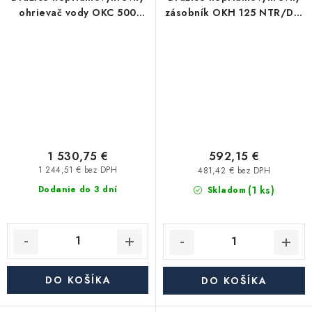
ohrievač vody OKC 500
zásobník OKH 125 NTR/DV,
NTR/BP, stacionárny
závesný
1 530,75 €
592,15 €
1 244,51 € bez DPH
481,42 € bez DPH
(1 ks)
Dodanie do 3 dní
Skladom
DO KOŠÍKA
DO KOŠÍKA