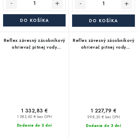
DO KOŠÍKA
DO KOŠÍKA
Reflex závesný zásobníkový
Reflex závesný zásobníkový
ohrievač pitnej vody
ohrievač pitnej vody
Storatherm Aqua Compact
Storatherm Aqua Compact
AC 110/1E-W_B, s izoláciou
AC 60/1E-W_B, s izoláciou
1 332,83 €
1 227,79 €
1 083,60 € bez DPH
998,20 € bez DPH
Dodanie do 3 dní
Dodanie do 3 dní