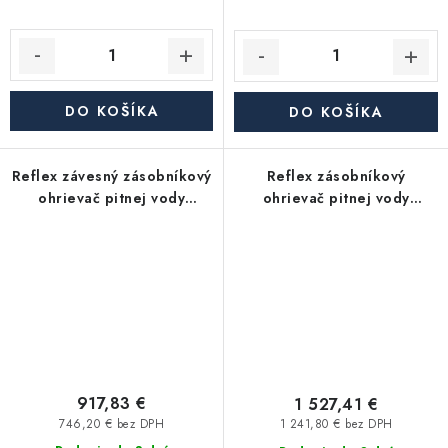
DO KOŠÍKA
DO KOŠÍKA
Reflex závesný zásobníkový
Reflex zásobníkový
ohrievač pitnej vody
ohrievač pitnej vody
Storatherm Aqua Compact
Storatherm Aqua Compact
AC 60/1-W_B, s izoláciou
AC250/1_B, s izoláciou
917,83 €
1 527,41 €
746,20 € bez DPH
1 241,80 € bez DPH