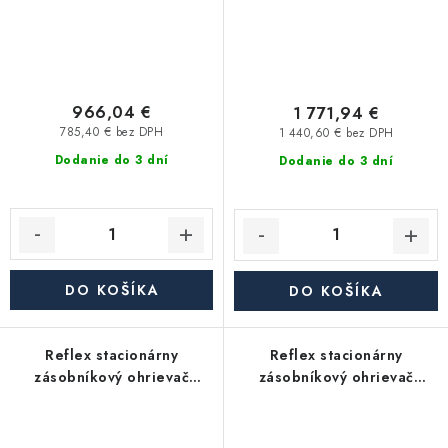
966,04 €
1 771,94 €
785,40 € bez DPH
1 440,60 € bez DPH
Dodanie do 3 dní
Dodanie do 3 dní
DO KOŠÍKA
DO KOŠÍKA
Reflex stacionárny
Reflex stacionárny
zásobníkový ohrievač
zásobníkový ohrievač
Storatherm Aqua AF
Storatherm Aqua AF
400/1M_B, s izoláciou
150/1M_B s izoláciou