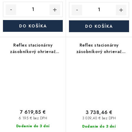
DO KOŠÍKA
DO KOŠÍKA
Reflex stacionárny
Reflex stacionárny
zásobníkový ohrievač
zásobníkový ohrievač
Storatherm Aqua AF
Storatherm Aqua AF
1500/1_C, s izoláciou
1000/1_C, s izoláciou
7 619,85 €
3 738,46 €
6 195 € bez DPH
3 039,40 € bez DPH
Dodanie do 3 dní
Dodanie do 3 dní