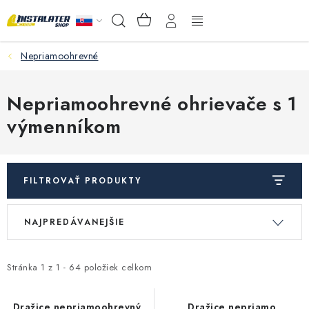
Prejsť
NÁKUPNÝ
Hľadať
na
KOŠÍK
obsah
Nepriamoohrevné
VEĽKOOBCHOD
AKO VYBRAŤ?
Nepriamoohrevné ohrievače s 1
výmenníkom
PREDAJŇA - RAKOVÁ
Inštalačný materiál
FILTROVAŤ PRODUKTY
Podlahové kúrenie
V
R
NAJPREDÁVANEJŠIE
ý
a
Ventily a armatúry
p
d
i
e
Stránka
1
z
1
-
64
položiek celkom
Meranie a regulácia
s
n
Dražice nepriamoohrevný
Dražice nepriamo