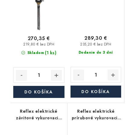
289,30 €
270,35 €
235,20 € bez DPH
219,80 € bez DPH
(1 ks)
Dodanie do 3 dní
Skladom
DO KOŠÍKA
DO KOŠÍKA
Reflex elektrické
Reflex elektrické
závitové vykurovacie
prírubové vykurovacie
teleso 6/4" EEHR 6,0
teleso EFHR 4,0, 400V
kW 400V