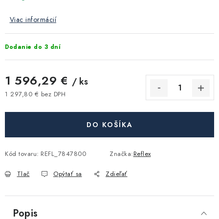
Akcie, Zľavy
Viac informácií
Kontakty
Poštovné a doprava
Obchodné podmienky
Reklamačné podmienky
Dodanie do 3 dní
Podmienky ochrany osobných údajov
1 596,29 €
Obchodné podmienky požičovne náradia
Moja objednávka
/ ks
1 297,80 € bez DPH
Jednotková cena:
DO KOŠÍKA
Kód tovaru:
REFL_7847800
Značka:
Reflex
Tlač
Opýtať sa
Zdieľať
Popis