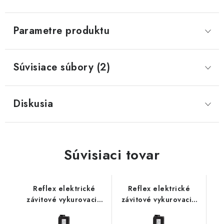
Parametre produktu
Súvisiace súbory (2)
Diskusia
Súvisiaci tovar
Reflex elektrické
Reflex elektrické
závitové vykurovacie
závitové vykurovacie
teleso 6/4" EEHR 2,0
teleso 6/4" EEHR 2,5
kW 230V
kW