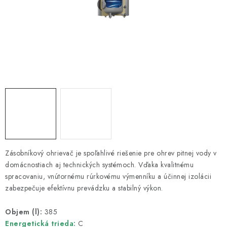
Kúrenie a chladenie
Komíny a dymovody
Čerpadlá a vodárne
Filtrovanie a úprava vody
Záhrada a závlaha
Vetranie a rekuperácia
Zásobníkový ohrievač je spoľahlivé riešenie pre ohrev pitnej vody v
domácnostiach aj technických systémoch. Vďaka kvalitnému
Kúpeľňa a sanita
spracovaniu, vnútornému rúrkovému výmenníku a účinnej izolácii
zabezpečuje efektívnu prevádzku a stabilný výkon.
Spojovací materiál
Objem (l):
385
Energetická trieda:
C