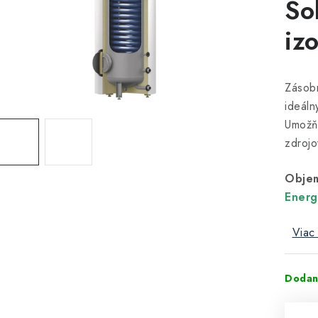
So
iz
Zásobn
ideáln
Umožňu
zdrojo
Objem 
Energ
Viac 
Dodan