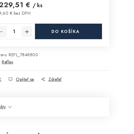
 229,51 €
/ ks
9,60 € bez DPH
notková cena:
DO KOŠÍKA
aru:
REFL_7848800
:
Reflex
č
Opýtať sa
Zdieľať
kty