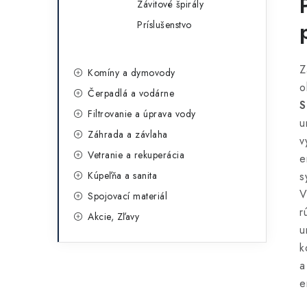
Závitové špirály
Príslušenstvo
Z
Komíny a dymovody
o
Čerpadlá a vodárne
S
Filtrovanie a úprava vody
u
Záhrada a závlaha
v
Vetranie a rekuperácia
e
Kúpeľňa a sanita
s
V
Spojovací materiál
r
Akcie, Zľavy
u
k
a
e