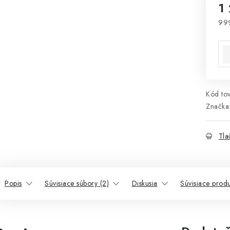
1
99
Jed
Kód tov
Značka
Tla
Popis
Súvisiace súbory (2)
Diskusia
Súvisiace produ