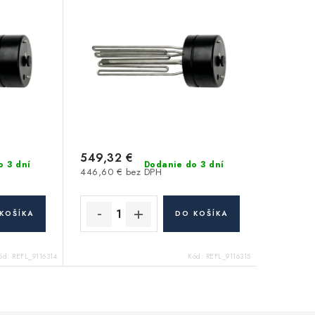
549,32 €
o 3 dní
Dodanie do 3 dní
446,60 € bez DPH
KOŠÍKA
DO KOŠÍKA
ód:
REFL_9116314
Kód:
REFL_9116315