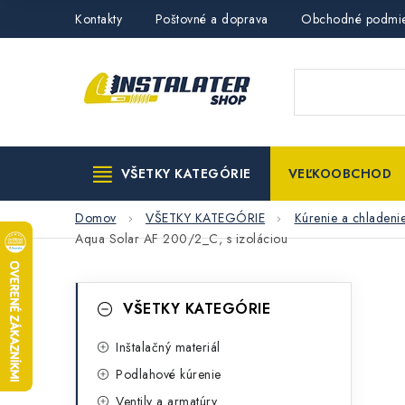
Prejsť
Kontakty
Poštovné a doprava
Obchodné podmi
na
obsah
VŠETKY KATEGÓRIE
VEĽKOOBCHOD
Domov
VŠETKY KATEGÓRIE
Kúrenie a chladeni
Aqua Solar AF 200/2_C, s izoláciou
B
K
Preskočiť
VŠETKY KATEGÓRIE
kategórie
a
o
t
Inštalačný materiál
č
Podlahové kúrenie
e
n
Ventily a armatúry