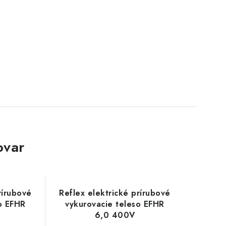
ovar
rírubové
Reflex elektrické prírubové
o EFHR
vykurovacie teleso EFHR
6,0 400V