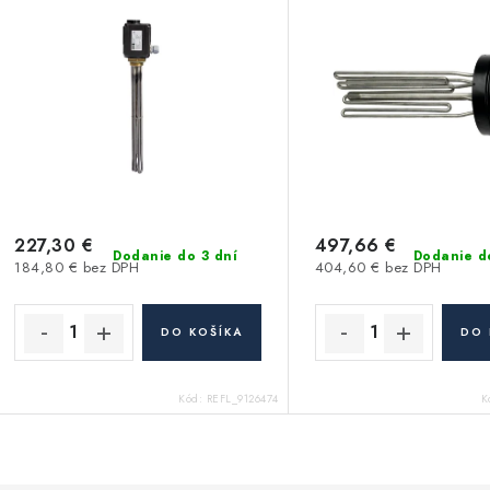
227,30 €
497,66 €
Dodanie do 3 dní
Dodanie d
184,80 € bez DPH
404,60 € bez DPH
DO KOŠÍKA
DO 
Kód:
REFL_9126474
K