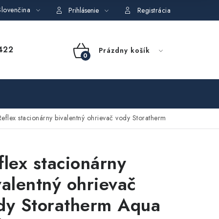
lovenčina
dajov
Obchodné podmienky požičovne náradia
Moja objedná
Prihlásenie
Registrácia
NÁKUPNÝ
422
Prázdny košík
KOŠÍK
Reflex stacionárny bivalentný ohrievač vody Storatherm
flex stacionárny
valentný ohrievač
dy Storatherm Aqua