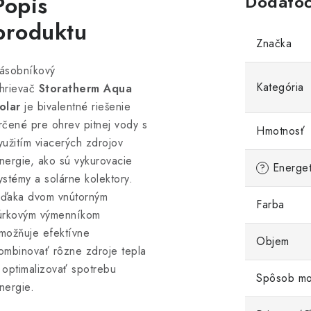
Popis
Dodatoč
produktu
Značka
ásobníkový
Kategória
hrievač
Storatherm Aqua
olar
je bivalentné riešenie
rčené pre ohrev pitnej vody s
Hmotnosť
yužitím viacerých zdrojov
nergie, ako sú vykurovacie
Energeti
?
ystémy a solárne kolektory.
ďaka dvom vnútorným
Farba
úrkovým výmenníkom
možňuje efektívne
Objem
ombinovať rôzne zdroje tepla
 optimalizovať spotrebu
Spôsob mo
nergie.