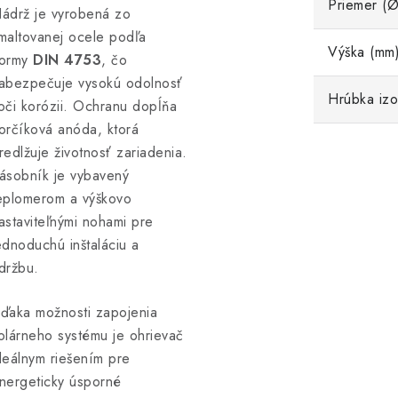
Priemer (Ø
ádrž je vyrobená zo
maltovanej ocele podľa
Výška (mm
ormy
DIN 4753
, čo
abezpečuje vysokú odolnosť
Hrúbka izo
oči korózii. Ochranu dopĺňa
orčíková anóda, ktorá
redlžuje životnosť zariadenia.
ásobník je vybavený
eplomerom a výškovo
astaviteľnými nohami pre
ednoduchú inštaláciu a
držbu.
ďaka možnosti zapojenia
olárneho systému je ohrievač
deálnym riešením pre
nergeticky úsporné