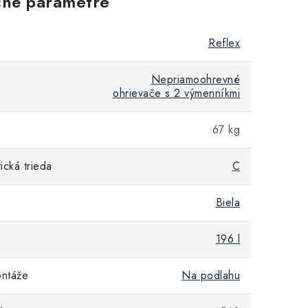
né parametre
Reflex
Nepriamoohrevné
ohrievače s 2 výmenníkmi
67 kg
cká trieda
C
Biela
196 l
ntáže
Na podlahu