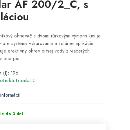
lar AF 200/2_C, s
oláciou
íkový ohrievač s dvomi rúrkovými výmenníkmi je
y pre systémy vykurovania a solárne aplikácie.
je efektívny ohrev pitnej vody z viacerých
v energie.
(l):
196
etická trieda:
C
informácií
ie do 3 dní