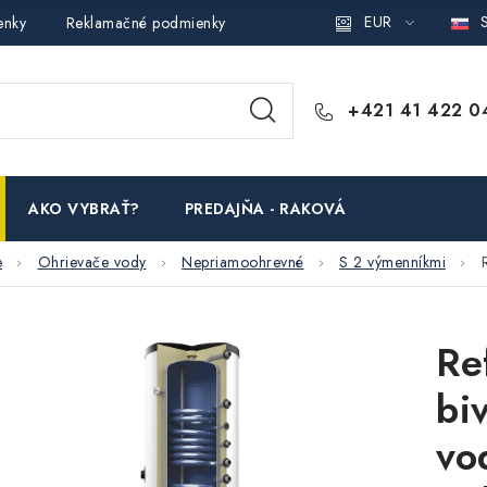
EUR
S
enky
Reklamačné podmienky
Podmienky ochrany osobných ú
+421 41 422 0
AKO VYBRAŤ?
PREDAJŇA - RAKOVÁ
e
Ohrievače vody
Nepriamoohrevné
S 2 výmenníkmi
Re
bi
vo