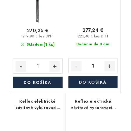
277,24 €
270,35 €
225,40 € bez DPH
219,80 € bez DPH
(1 ks)
Dodanie do 3 dní
Skladom
DO KOŠÍKA
DO KOŠÍKA
Reflex elektrické
Reflex elektrické
závitové vykurovacie
závitové vykurovacie
teleso 6/4" EEHR 4,5
teleso 6/4" EEHR 6,0
kW 400V
kW 400V