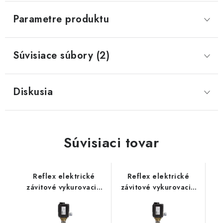
Parametre produktu
Súvisiace súbory (2)
Diskusia
Súvisiaci tovar
Reflex elektrické
Reflex elektrické
závitové vykurovacie
závitové vykurovacie
teleso 6/4" EEHR 2,0
teleso 6/4" EEHR 2,5
kW 230V
kW