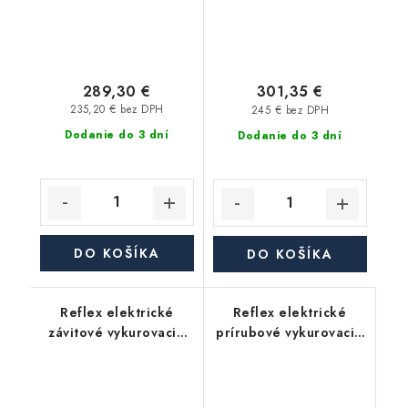
289,30 €
301,35 €
235,20 € bez DPH
245 € bez DPH
Dodanie do 3 dní
Dodanie do 3 dní
DO KOŠÍKA
DO KOŠÍKA
Reflex elektrické
Reflex elektrické
závitové vykurovacie
prírubové vykurovacie
teleso 6/4" EEHR 7,5
teleso EFHR 19,0 400V
kW 400V