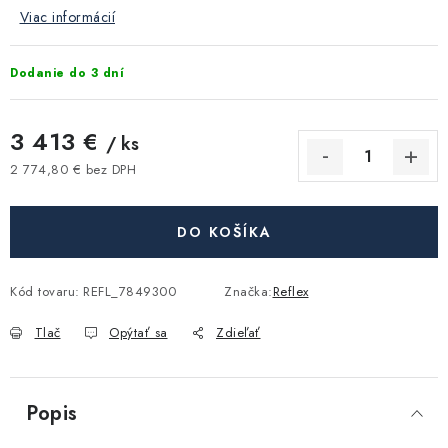
Akcie, Zľavy
Viac informácií
Kontakty
Poštovné a doprava
Obchodné podmienky
Dodanie do 3 dní
Reklamačné podmienky
Podmienky ochrany osobných údajov
3 413 €
/ ks
Obchodné podmienky požičovne náradia
Moja objednávka
2 774,80 € bez DPH
Jednotková cena:
DO KOŠÍKA
Kód tovaru:
REFL_7849300
Značka:
Reflex
Tlač
Opýtať sa
Zdieľať
Popis