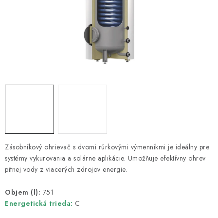
Kúrenie a chladenie
Komíny a dymovody
Čerpadlá a vodárne
Filtrovanie a úprava vody
Záhrada a závlaha
Vetranie a rekuperácia
Zásobníkový ohrievač s dvomi rúrkovými výmenníkmi je ideálny pre
systémy vykurovania a solárne aplikácie. Umožňuje efektívny ohrev
Kúpeľňa a sanita
pitnej vody z viacerých zdrojov energie.
Objem (l):
751
Spojovací materiál
Energetická trieda:
C