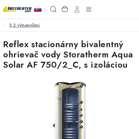
Prejsť
NÁKUPNÝ
Hľadať
na
KOŠÍK
obsah
S 2 výmenníkmi
VEĽKOOBCHOD
Reflex stacionárny bivalentný
AKO VYBRAŤ?
ohrievač vody Storatherm Aqua
PREDAJŇA - RAKOVÁ
Solar AF 750/2_C, s izoláciou
Inštalačný materiál
Podlahové kúrenie
Ventily a armatúry
Meranie a regulácia