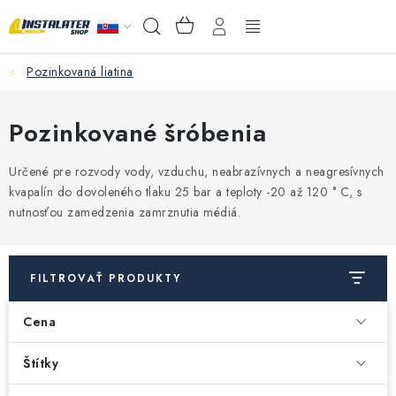
Prejsť
NÁKUPNÝ
Hľadať
na
KOŠÍK
obsah
Pozinkovaná liatina
VEĽKOOBCHOD
AKO VYBRAŤ?
Pozinkované šróbenia
PREDAJŇA - RAKOVÁ
Určené pre rozvody vody, vzduchu, neabrazívnych a neagresívnych
kvapalín do dovoleného tlaku 25 bar a teploty -20 až 120 ° C, s
nutnosťou zamedzenia zamrznutia médiá.
Inštalačný materiál
Podlahové kúrenie
FILTROVAŤ PRODUKTY
Ventily a armatúry
Cena
Meranie a regulácia
Štítky