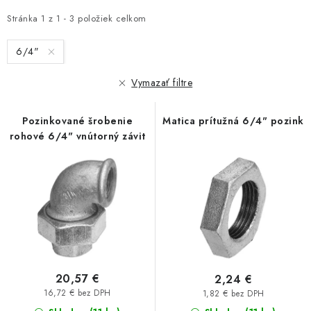
p
d
Akcie, Zľavy
i
e
Stránka
1
z
1
-
3
položiek celkom
s
n
Kontakty
Poštovné a doprava
Obchodné podmienky
6/4"
p
i
Reklamačné podmienky
r
e
Vymazať filtre
Podmienky ochrany osobných údajov
o
p
Obchodné podmienky požičovne náradia
Moja objednávka
d
r
Pozinkované šrobenie
Matica prítužná 6/4" pozink
u
o
rohové 6/4" vnútorný závit
k
d
t
u
o
k
v
t
o
v
20,57 €
2,24 €
16,72 € bez DPH
1,82 € bez DPH