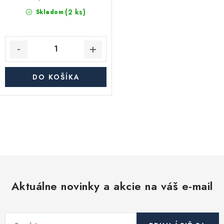
(2 ks)
Skladom
DO KOŠÍKA
O
v
l
á
d
Aktuálne novinky a akcie na váš e-mail
a
c
i