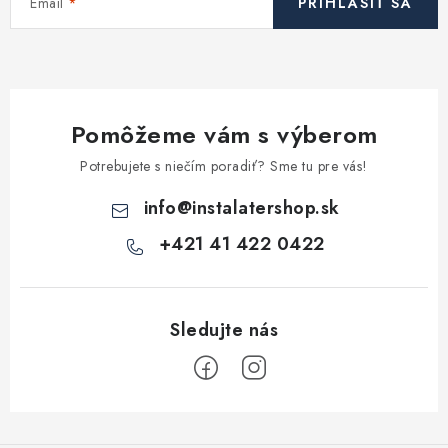
Email
PRIHLÁSIŤ SA
e
p
r
v
k
Pomôžeme vám s výberom
y
v
Potrebujete s niečím poradiť? Sme tu pre vás!
ý
info
@
instalatershop.sk
p
i
+421 41 422 0422
s
u
Z