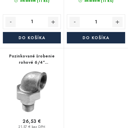
(11 ks)
(11 ks)
Skladom
Skladom
DO KOŠÍKA
DO KOŠÍKA
Pozinkované šrobenie
rohové 6/4"
vonkajší/vnútorný závit
26,53 €
21,57 € bez DPH