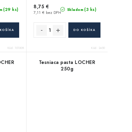
8,75 €
(29 ks)
(3 ks)
m
Skladom
7,11 € bez DPH
KOŠÍKA
DO KOŠÍKA
Kód:
101008
Kód:
2450
LOCHER
Tesniaca pasta LOCHER
250g