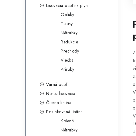
Lisovacia oceľ na plyn
Oblúky
T-kusy
Nátrubky
Redukcie
Prechody
Z
Viečka
t
v
Príruby
z
p
Varná oceľ
V
Nerez lisovacia
p
Čierna liatina
p
Pozinkovaná liatina
V
Kolená
1
Nátrubky
U