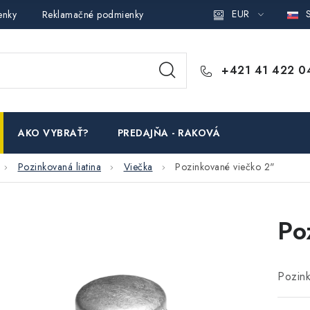
EUR
S
enky
Reklamačné podmienky
Podmienky ochrany osobných ú
+421 41 422 0
AKO VYBRAŤ?
PREDAJŇA - RAKOVÁ
Pozinkovaná liatina
Viečka
Pozinkované viečko 2"
Po
Pozin