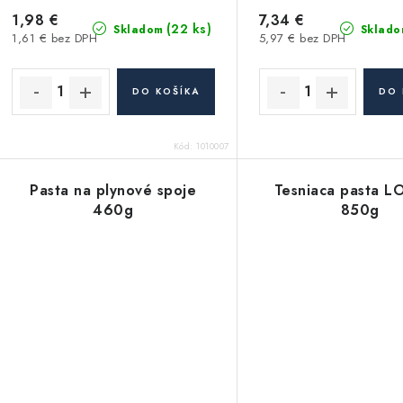
1,98 €
7,34 €
(22 ks)
Skladom
Sklado
1,61 € bez DPH
5,97 € bez DPH
DO KOŠÍKA
DO 
Kód:
1010007
Pasta na plynové spoje
Tesniaca pasta 
460g
850g