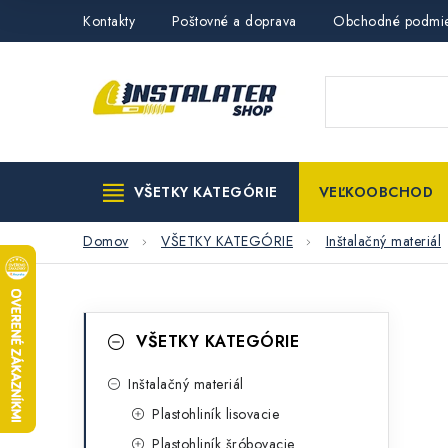
Prejsť
Kontakty
Poštovné a doprava
Obchodné podmi
na
obsah
VŠETKY KATEGÓRIE
VEĽKOOBCHOD
Domov
VŠETKY KATEGÓRIE
Inštalačný materiál
B
K
Preskočiť
VŠETKY KATEGÓRIE
kategórie
a
o
t
Inštalačný materiál
č
Plastohliník lisovacie
e
n
Plastohliník šróbovacie