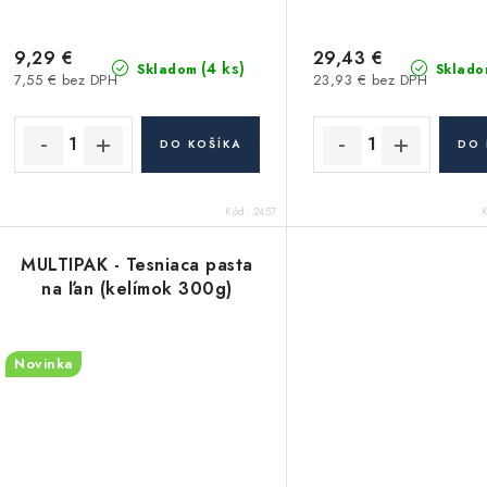
9,29 €
29,43 €
(4 ks)
Skladom
Sklado
7,55 € bez DPH
23,93 € bez DPH
DO KOŠÍKA
DO 
Kód:
2457
MULTIPAK - Tesniaca pasta
na ľan (kelímok 300g)
Novinka