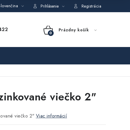
lovenčina
dajov
Obchodné podmienky požičovne náradia
Moja objedná
Prihlásenie
Registrácia
NÁKUPNÝ
422
Prázdny košík
KOŠÍK
zinkované viečko 2"
kované viečko 2"
Viac informácií