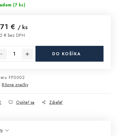
ladom
(7 ks)
,71 €
/ ks
2 € bez DPH
notková cena:
DO KOŠÍKA
aru:
FP3002
:
Rôzne značky
č
Opýtať sa
Zdieľať
ty