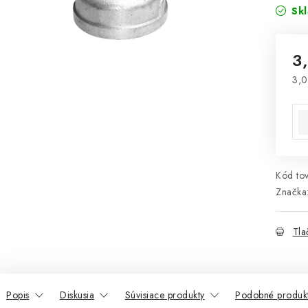
Sk
3
3,0
Jed
Kód tov
Značka
Tla
Popis
Diskusia
Súvisiace produkty
Podobné produk