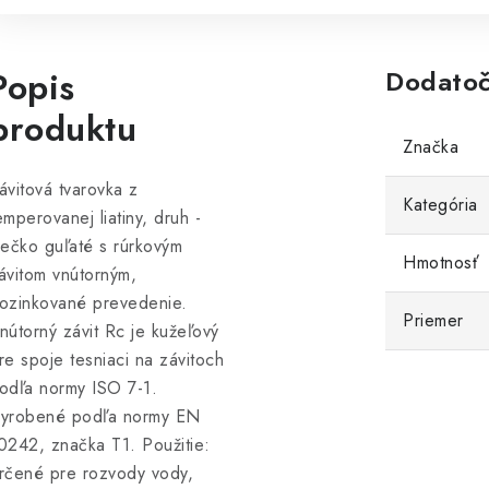
Popis
Dodatoč
produktu
Značka
ávitová tvarovka z
Kategória
emperovanej liatiny, druh -
iečko guľaté s rúrkovým
Hmotnosť
ávitom vnútorným,
ozinkované prevedenie.
Priemer
nútorný závit Rc je kužeľový
re spoje tesniaci na závitoch
odľa normy ISO 7-1.
yrobené podľa normy EN
0242, značka T1. Použitie:
rčené pre rozvody vody,