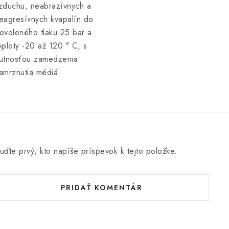
zduchu, neabrazívnych a
eagresívnych kvapalín do
ovoleného tlaku 25 bar a
eploty -20 až 120 ° C, s
utnosťou zamedzenia
amrznutia médiá.
uďte prvý, kto napíše príspevok k tejto položke.
PRIDAŤ KOMENTÁR