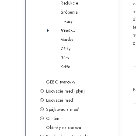
Redukcie
v
n
Šróbenia
d
T-kusy
t
Viečka
n
Vsuvky
z
Zátky
Rúry
Kríže
GEBO tvarovky
B
Lisovacia meď (plyn)
Lisovacia meď
Spájkovacia meď
Chróm
Obímky na opravu