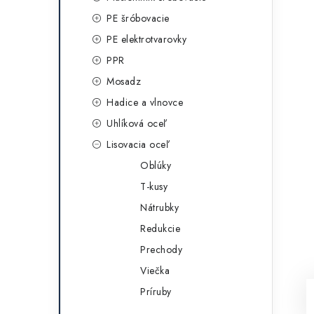
g
ý
PE šróbovacie
ó
PE elektrotvarovky
p
r
PPR
a
i
Mosadz
e
n
Hadice a vlnovce
e
Uhlíková oceľ
Lisovacia oceľ
l
Oblúky
T-kusy
Nátrubky
Redukcie
Prechody
Viečka
Príruby