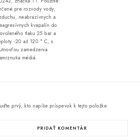
0242, značka T1. Použitie:
rčené pre rozvody vody,
zduchu, neabrazívnych a
eagresívnych kvapalín do
ovoleného tlaku 25 bar a
eploty -20 až 120 ° C, s
utnosťou zamedzenia
amrznutia médiá.
uďte prvý, kto napíše príspevok k tejto položke.
PRIDAŤ KOMENTÁR