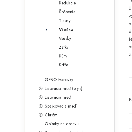
1
Redukcie
U
Šróbenia
v
T-kusy
n
Viečka
d
Vsuvky
t
n
Zátky
z
Rúry
Kríže
GEBO tvarovky
Lisovacia meď (plyn)
Lisovacia meď
B
Spájkovacia meď
Chróm
Obímky na opravu