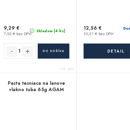
9,29 €
12,56 €
Dod
(4 ks)
Skladom
7,55 € bez DPH
10,21 € bez DPH
DETAIL
DO KOŠÍKA
Kód:
2457
Pasta tesniaca na lanove
vlakno tuba 65g AGAM