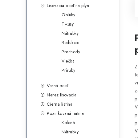
Lisovacia oceľ na plyn
Oblúky
T-kusy
Nátrubky
Redukcie
Prechody
Viečka
Z
Príruby
t
v
Varná oceľ
z
Nerez lisovacia
p
Čierna liatina
V
Pozinkovaná liatina
p
p
Kolená
V
Nátrubky