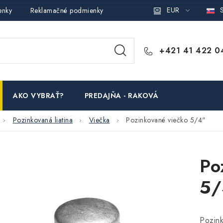
EUR
S
enky
Reklamačné podmienky
Podmienky ochrany osobných ú
+421 41 422 0
AKO VYBRAŤ?
PREDAJŇA - RAKOVÁ
Pozinkovaná liatina
Viečka
Pozinkované viečko 5/4"
Po
5/
Pozin