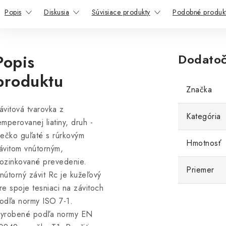
Popis
Diskusia
Súvisiace produkty
Podobné produk
Popis
Dodatoč
produktu
Značka
ávitová tvarovka z
Kategória
emperovanej liatiny, druh -
iečko guľaté s rúrkovým
Hmotnosť
ávitom vnútorným,
ozinkované prevedenie.
Priemer
nútorný závit Rc je kužeľový
re spoje tesniaci na závitoch
odľa normy ISO 7-1.
yrobené podľa normy EN