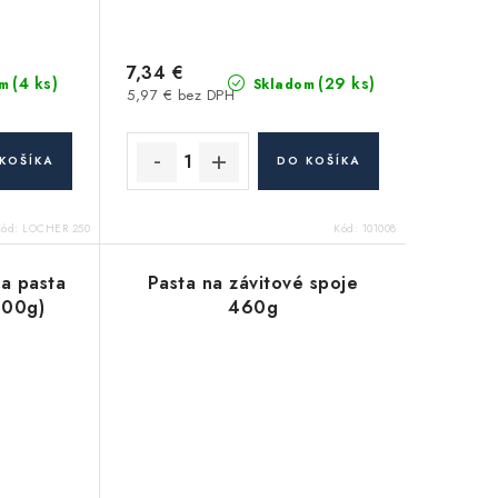
7,34 €
(4 ks)
(29 ks)
m
Skladom
5,97 € bez DPH
KOŠÍKA
DO KOŠÍKA
Kód:
LOCHER 250
Kód:
101008
a pasta
Pasta na závitové spoje
300g)
460g