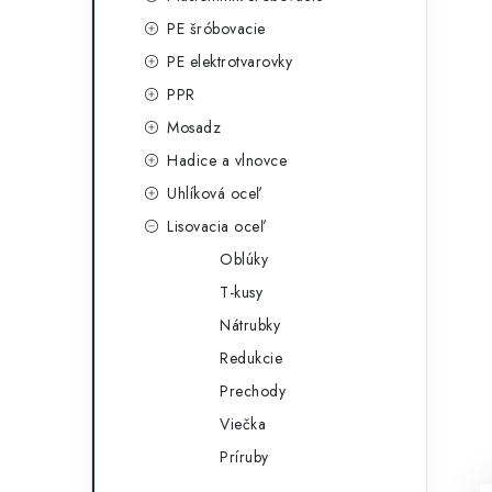
g
ý
PE šróbovacie
ó
PE elektrotvarovky
p
r
PPR
a
i
Mosadz
e
n
Hadice a vlnovce
e
Uhlíková oceľ
Lisovacia oceľ
l
Oblúky
T-kusy
Nátrubky
Redukcie
Prechody
Viečka
Príruby