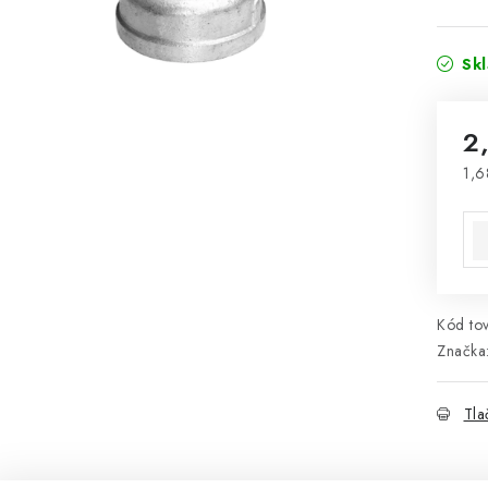
Sk
2
1,6
Jed
Kód tov
Značka
Tla