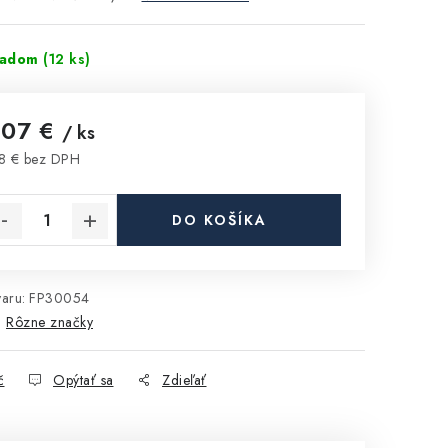
ladom
(12 ks)
,07 €
/ ks
8 € bez DPH
notková cena:
DO KOŠÍKA
aru:
FP30054
:
Rôzne značky
č
Opýtať sa
Zdieľať