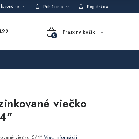
lovenčina
dajov
Obchodné podmienky požičovne náradia
Moja objedná
Prihlásenie
Registrácia
NÁKUPNÝ
422
Prázdny košík
KOŠÍK
zinkované viečko
4"
kované viečko 5/4"
Viac informácií