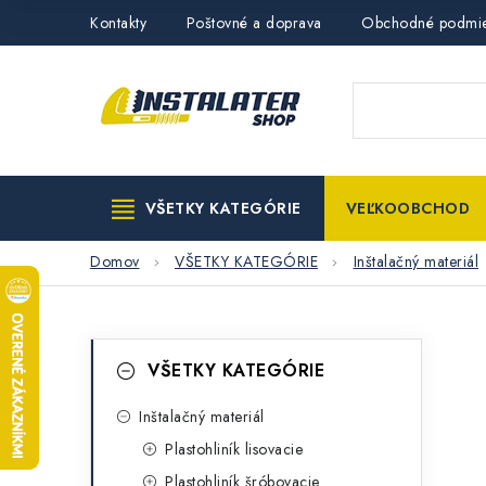
Prejsť
Kontakty
Poštovné a doprava
Obchodné podmi
na
obsah
VŠETKY KATEGÓRIE
VEĽKOOBCHOD
Domov
VŠETKY KATEGÓRIE
Inštalačný materiál
B
K
Preskočiť
VŠETKY KATEGÓRIE
kategórie
a
o
t
Inštalačný materiál
č
Plastohliník lisovacie
e
n
Plastohliník šróbovacie