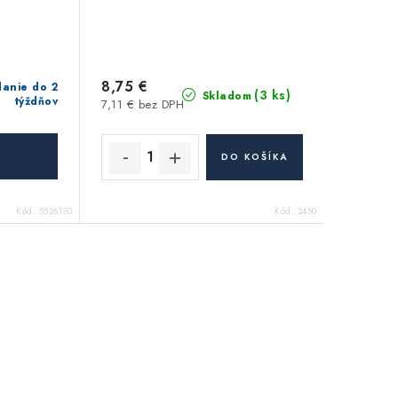
8,75 €
anie do 2
(3 ks)
Skladom
týždňov
7,11 € bez DPH
DO KOŠÍKA
Kód:
5526130
Kód:
2450