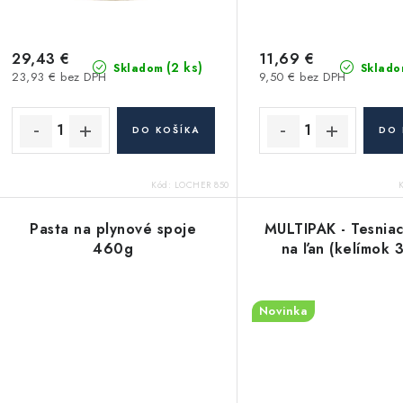
29,43 €
11,69 €
(2 ks)
Skladom
Sklado
23,93 € bez DPH
9,50 € bez DPH
DO KOŠÍKA
DO 
Kód:
LOCHER 850
Pasta na plynové spoje
MULTIPAK - Tesniac
460g
na ľan (kelímok 
Novinka