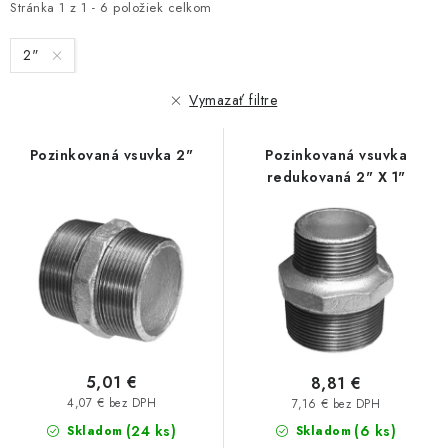
i
e
Akcie, Zľavy
Stránka
1
z
1
-
6
položiek celkom
s
n
2"
p
i
Kontakty
Poštovné a doprava
Obchodné podmienky
r
e
Reklamačné podmienky
Vymazať filtre
o
p
Podmienky ochrany osobných údajov
d
r
Pozinkovaná vsuvka 2"
Pozinkovaná vsuvka
Obchodné podmienky požičovne náradia
Moja objednávka
u
o
redukovaná 2" X 1"
k
d
t
u
o
k
v
t
o
v
5,01 €
8,81 €
4,07 € bez DPH
7,16 € bez DPH
(24 ks)
(6 ks)
Skladom
Skladom