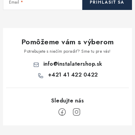
Email
PRIHLÁSIŤ SA
e
p
r
v
k
Pomôžeme vám s výberom
y
v
Potrebujete s niečím poradiť? Sme tu pre vás!
ý
info
@
instalatershop.sk
p
i
+421 41 422 0422
s
u
Z