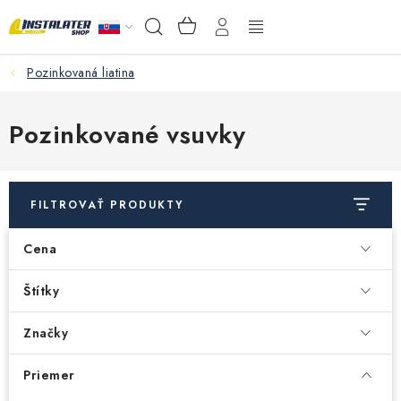
Prejsť
NÁKUPNÝ
Hľadať
na
KOŠÍK
obsah
Pozinkovaná liatina
VEĽKOOBCHOD
AKO VYBRAŤ?
Pozinkované vsuvky
PREDAJŇA - RAKOVÁ
FILTROVAŤ PRODUKTY
Inštalačný materiál
Cena
Podlahové kúrenie
Štítky
Ventily a armatúry
Značky
Meranie a regulácia
Priemer