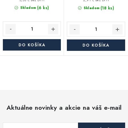
2,91 € bez DPH
(6 ks)
(18 ks)
Skladom
Skladom
DO KOŠÍKA
DO KOŠÍKA
O
v
l
á
d
Aktuálne novinky a akcie na váš e-mail
a
c
i