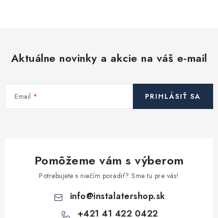
Kúrenie a chladenie
Komíny a dymovody
Aktuálne novinky a akcie na váš e-mail
Čerpadlá a vodárne
Filtrovanie a úprava vody
Email
PRIHLÁSIŤ SA
Záhrada a závlaha
Vetranie a rekuperácia
Pomôžeme vám s výberom
Kúpeľňa a sanita
Potrebujete s niečím poradiť? Sme tu pre vás!
Spojovací materiál
info
@
instalatershop.sk
+421 41 422 0422