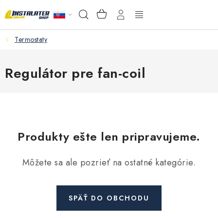
Prejsť
NÁKUPNÝ
Hľadať
na
KOŠÍK
obsah
Termostaty
VEĽKOOBCHOD
AKO VYBRAŤ?
Regulátor pre fan-coil
PREDAJŇA - RAKOVÁ
Inštalačný materiál
Produkty ešte len pripravujeme.
Podlahové kúrenie
Môžete sa ale pozrieť na ostatné kategórie.
Ventily a armatúry
Meranie a regulácia
SPÄŤ DO OBCHODU