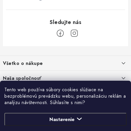
Z
á
Všetko o nákupe
p
ä
Kontakty
Naša spoločnosť
t
Poštovné a doprava
i
Tento web používa súbory cookies slúžiace na
SHOWROOM - poradňa pre vaše projekty
Prihlásenie
bezproblémovú prevádzku webu, personalizáciu reklám a
e
Obchodné podmienky
analýzu návštevnosti. Súhlasíte s nimi?
PREDAJŇA - Raková
Vyhľadávanie
Reklamačné podmienky
Stabilná spoločnosť od roku 2009
Nastavenie
Podmienky ochrany osobných údajov
HĽADAŤ
Obchodné podmienky požičovne náradia