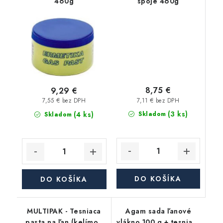
460g
spoje 460g
8,75 €
9,29 €
7,11 € bez DPH
7,55 € bez DPH
(3 ks)
(4 ks)
Skladom
Skladom
DO KOŠÍKA
DO KOŠÍKA
MULTIPAK - Tesniaca
Agam sada ľanové
pasta na ľan (kelímok
vlákno 100 g + tesniaca