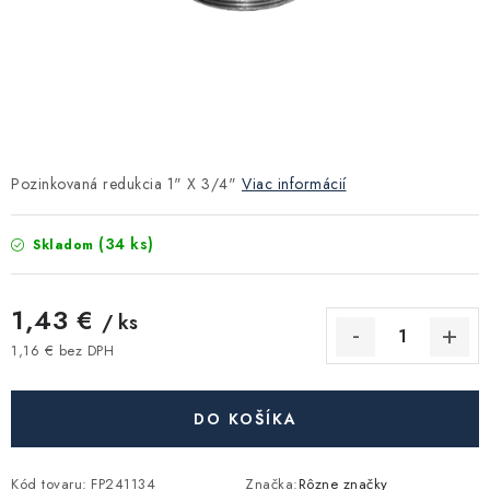
Kúrenie a chladenie
Komíny a dymovody
Čerpadlá a vodárne
Pozinkovaná redukcia 1" X 3/4"
Viac informácií
Filtrovanie a úprava vody
(34 ks)
Skladom
Záhrada a závlaha
1,43 €
Vetranie a rekuperácia
/ ks
1,16 € bez DPH
Jednotková cena:
Kúpeľňa a sanita
DO KOŠÍKA
Spojovací materiál
Kód tovaru:
FP241134
Značka:
Rôzne značky