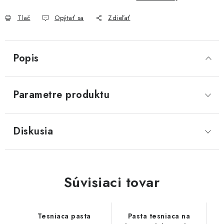
Akcie, Zľavy
Tlač
Opýtať sa
Zdieľať
Kontakty
Poštovné a doprava
Obchodné podmienky
Reklamačné podmienky
Popis
Podmienky ochrany osobných údajov
Obchodné podmienky požičovne náradia
Moja objednávka
Parametre produktu
Diskusia
Súvisiaci tovar
Tesniaca pasta
Pasta tesniaca na