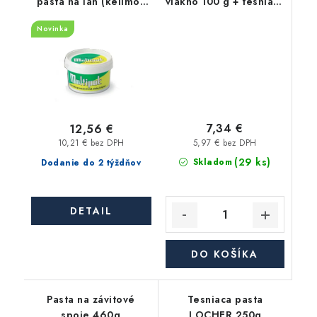
pasta na ľan (kelímok
vlákno 100 g + tesniaca
300g)
pasta 65 g
Novinka
7,34 €
12,56 €
5,97 € bez DPH
10,21 € bez DPH
(29 ks)
Skladom
Dodanie do 2 týždňov
DETAIL
DO KOŠÍKA
Pasta na závitové
Tesniaca pasta
spoje 460g
LOCHER 250g