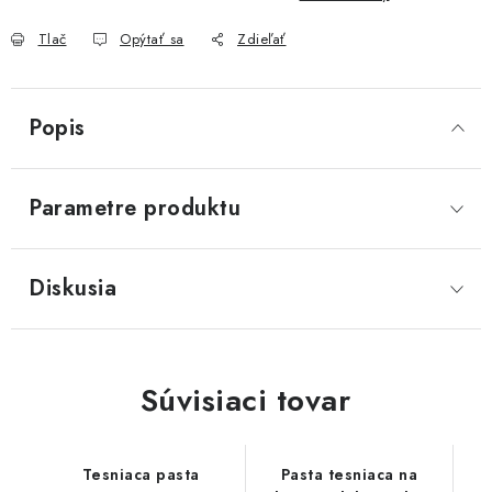
Akcie, Zľavy
Tlač
Opýtať sa
Zdieľať
Kontakty
Poštovné a doprava
Obchodné podmienky
Reklamačné podmienky
Popis
Podmienky ochrany osobných údajov
Obchodné podmienky požičovne náradia
Moja objednávka
Parametre produktu
Diskusia
Súvisiaci tovar
Tesniaca pasta
Pasta tesniaca na