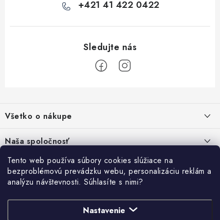
+421 41 422 0422
Z
á
Všetko o nákupe
p
ä
Kontakty
Naša spoločnosť
t
Poštovné a doprava
i
Tento web používa súbory cookies slúžiace na
SHOWROOM - poradňa pre vaše projekty
Prihlásenie
bezproblémovú prevádzku webu, personalizáciu reklám a
e
Obchodné podmienky
analýzu návštevnosti. Súhlasíte s nimi?
E-mail
PREDAJŇA - Raková
Vyhľadávanie
Reklamačné podmienky
Stabilná spoločnosť od roku 2009
Nastavenie
Podmienky ochrany osobných údajov
HĽADAŤ