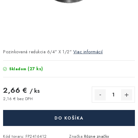
Kúrenie a chladenie
Komíny a dymovody
Čerpadlá a vodárne
Pozinkovaná redukcia 6/4" X 1/2"
Viac informácií
Filtrovanie a úprava vody
(27 ks)
Skladom
Záhrada a závlaha
2,66 €
Vetranie a rekuperácia
/ ks
2,16 € bez DPH
Jednotková cena:
Kúpeľňa a sanita
DO KOŠÍKA
Spojovací materiál
Kód tovaru:
FP2416412
Značka:
Rôzne značky