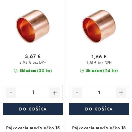
Kúrenie a chladenie
o
p
d
r
Komíny a dymovody
u
o
k
d
Čerpadlá a vodárne
t
u
o
k
Filtrovanie a úprava vody
v
t
3,67 €
1,66 €
o
2,98 € bez DPH
1,35 € bez DPH
Záhrada a závlaha
(30 ks)
v
(24 ks)
Skladom
Skladom
Vetranie a rekuperácia
Kúpeľňa a sanita
DO KOŠÍKA
DO KOŠÍKA
Spojovací materiál
Pájkovacia meď viečko 15
Pájkovacia meď viečko 18