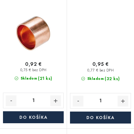
Akcie, Zľavy
Kontakty
Poštovné a doprava
Obchodné podmienky
Reklamačné podmienky
Podmienky ochrany osobných údajov
Obchodné podmienky požičovne náradia
Moja objednávka
0,92 €
0,95 €
0,75 € bez DPH
0,77 € bez DPH
(21 ks)
(32 ks)
Skladom
Skladom
DO KOŠÍKA
DO KOŠÍKA