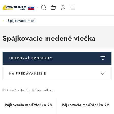
Prejsť
NÁKUPNÝ
Hľadať
na
KOŠÍK
obsah
Spájkovacia meď
VEĽKOOBCHOD
AKO VYBRAŤ?
Spájkovacie medené viečka
PREDAJŇA - RAKOVÁ
FILTROVAŤ PRODUKTY
Inštalačný materiál
V
R
NAJPREDÁVANEJŠIE
ý
a
Podlahové kúrenie
p
d
Ventily a armatúry
i
e
Stránka
1
z
1
-
5
položiek celkom
s
n
Meranie a regulácia
p
i
Pájkovacia meď viečko 28
Pájkovacia meď viečko 22
r
e