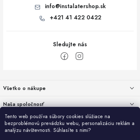
ý
info
@
instalatershop.sk
p
i
+421 41 422 0422
s
u
Z
á
Všetko o nákupe
p
ä
Kontakty
Naša spoločnosť
t
Poštovné a doprava
i
Tento web používa súbory cookies slúžiace na
SHOWROOM - poradňa pre vaše projekty
Prihlásenie
bezproblémovú prevádzku webu, personalizáciu reklám a
e
Obchodné podmienky
analýzu návštevnosti. Súhlasíte s nimi?
E-mail
PREDAJŇA - Raková
Vyhľadávanie
Reklamačné podmienky