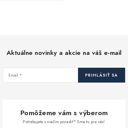
O
v
l
á
d
Aktuálne novinky a akcie na váš e-mail
a
c
i
Email
PRIHLÁSIŤ SA
e
p
r
v
k
Pomôžeme vám s výberom
y
v
Potrebujete s niečím poradiť? Sme tu pre vás!