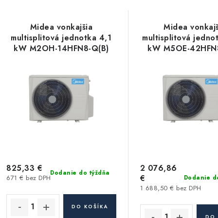
a
V
d
Midea vonkajšia
Midea vonkajš
ý
e
multisplitová jednotka 4,1
multisplitová jedno
kW M2OH-14HFN8-Q(B)
kW M5OE-42HFN8
p
n
i
s
e
p
p
r
r
o
o
d
d
825,33 €
2 076,86
Dodanie do týždňa
€
671 € bez DPH
Dodanie d
u
u
1 688,50 € bez DPH
k
k
DO KOŠÍKA
DO 