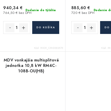
940,34 €
885,60 €
Dodanie do týždňa
Dodanie d
764,50 € bez DPH
720 € bez DPH
DO KOŠÍKA
DO 
Kód:
MIDE_CMID002575
Kód:
MI
MDV vonkajšia multisplitová
jednotka 10,8 kW RM4C-
108B-OU(HB)