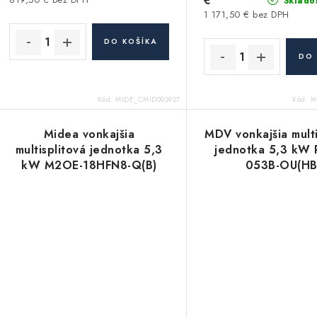
€
Sklado
1 171,50 € bez DPH
DO KOŠÍKA
DO 
Kód:
MIDE_CMID002927
Kód:
M
Midea vonkajšia
MDV vonkajšia multi
multisplitová jednotka 5,3
jednotka 5,3 kW
kW M2OE-18HFN8-Q(B)
053B-OU(HB