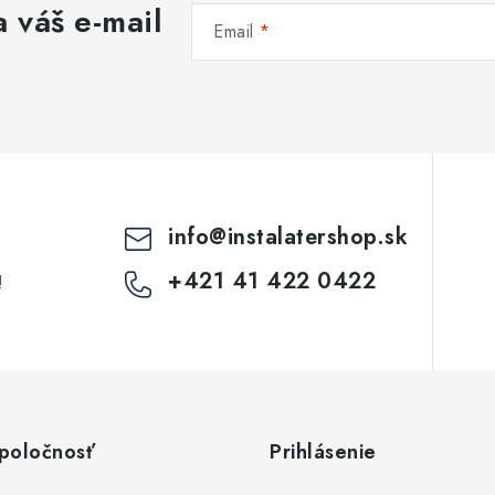
 váš e-mail
d
Email
a
c
e
p
info
@
instalatershop.sk
v
+421 41 422 0422
!
k
y
v
ý
poločnosť
Prihlásenie
p