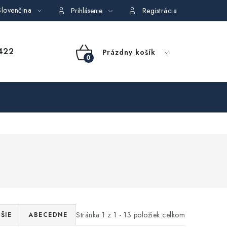
lovenčina
dajov
Obchodné podmienky požičovne náradia
Moja objedná
Prihlásenie
Registrácia
NÁKUPNÝ
422
Prázdny košík
KOŠÍK
Stránka
1
z
1
-
13
položiek celkom
ŠIE
ABECEDNE