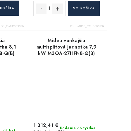
KOŠÍKA
DO KOŠÍKA
IDE_CMID003338
Kód:
MIDE_CMID003339
ia
Midea vonkajšia
otka 8,1
multisplitová jednotka 7,9
-Q(B)
kW M3OA-27HFN8-Q(B)
1 312,41 €
Dodanie do týždňa
(3 ks)