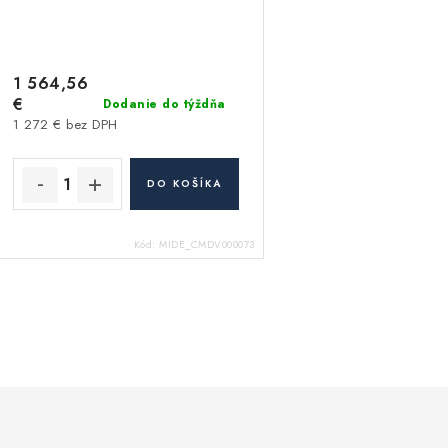
1 564,56
€
Dodanie do týždňa
1 272 € bez DPH
DO KOŠÍKA
Kód:
MIDE_CMDV000073
O
v
á