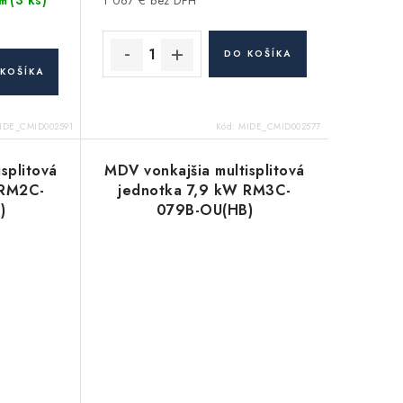
1 067 € bez DPH
m
DO KOŠÍKA
KOŠÍKA
IDE_CMID002591
Kód:
MIDE_CMID002577
splitová
MDV vonkajšia multisplitová
 RM2C-
jednotka 7,9 kW RM3C-
)
079B-OU(HB)