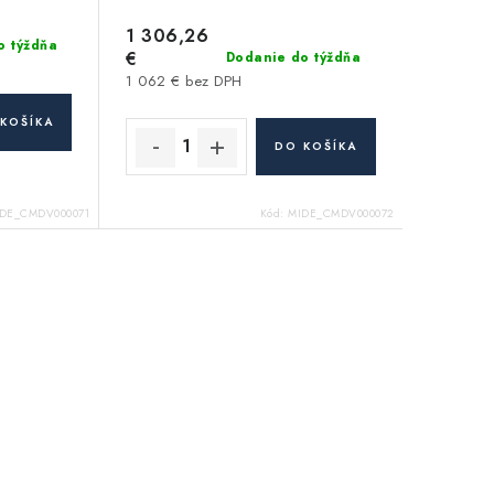
1 306,26
o týždňa
€
Dodanie do týždňa
1 062 € bez DPH
KOŠÍKA
DO KOŠÍKA
DE_CMDV000071
Kód:
MIDE_CMDV000072