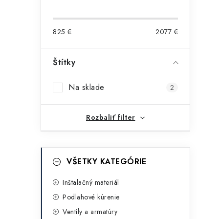
o
č
825
€
2077
€
n
ý
Štítky
i
p
Na sklade
2
a
n
Rozbaliť filter
e
l
K
Preskočiť
VŠETKY KATEGÓRIE
kategórie
a
t
Inštalačný materiál
Podlahové kúrenie
e
Ventily a armatúry