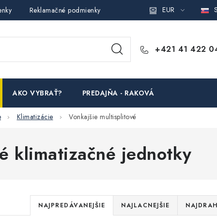
EUR
S
enky
Reklamačné podmienky
Podmienky ochrany osobných ú
+421 41 422 0
AKO VYBRAŤ?
PREDAJŇA - RAKOVÁ
e
Klimatizácie
Vonkajšie multisplitové
vé klimatizačné jednotky
R
NAJPREDÁVANEJŠIE
NAJLACNEJŠIE
NAJDRAH