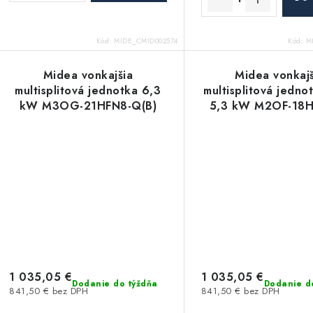
t
o
o
Kód:
MIDE_CMID002574
Kód:
M
v
v
Midea vonkajšia
Midea vonkajš
multisplitová jednotka 6,3
multisplitová jedno
kW M3OG-21HFN8-Q(B)
5,3 kW M2OF-18
multi HE
1 035,05 €
1 035,05 €
Dodanie do týždňa
Dodanie d
841,50 € bez DPH
841,50 € bez DPH