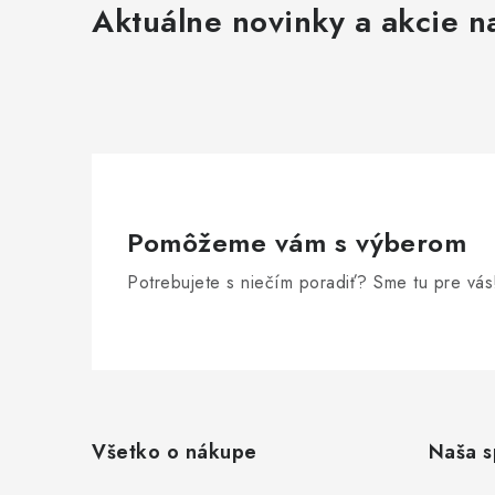
Aktuálne novinky a akcie na
i
r
Pomôžeme vám s výberom
Potrebujete s niečím poradiť? Sme tu pre vás
Z
á
Všetko o nákupe
Naša s
p