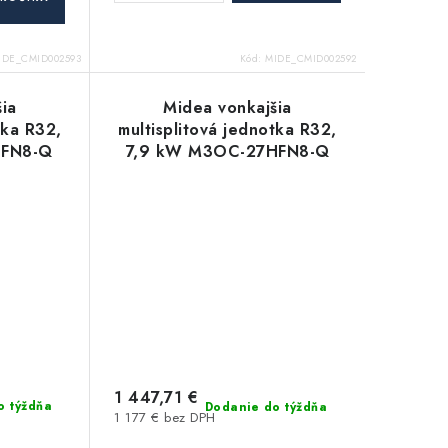
IDE_CMID002593
Kód:
MIDE_CMID002592
ia
Midea vonkajšia
tka R32,
multisplitová jednotka R32,
HFN8-Q
7,9 kW M3OC-27HFN8-Q
multi HE
1 447,71 €
o týždňa
Dodanie do týždňa
1 177 € bez DPH