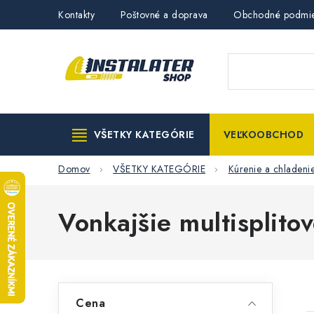
Prejsť
Kontakty
Poštovné a doprava
Obchodné podmi
na
obsah
VŠETKY KATEGÓRIE
VEĽKOOBCHOD
Domov
VŠETKY KATEGÓRIE
Kúrenie a chladeni
Vonkajšie multisplito
B
Cena