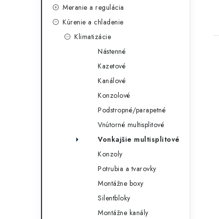
g
t
Meranie a regulácia
ó
Kúrenie a chladenie
r
Klimatizácie
i
Nástenné
e
Kazetové
Kanálové
Konzolové
Podstropné/parapetné
Vnútorné multisplitové
Vonkajšie multisplitové
Konzoly
Potrubia a tvarovky
Montážne boxy
Silentbloky
Montážne kanály