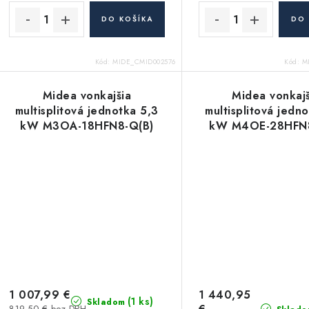
DO KOŠÍKA
DO 
Kód:
MIDE_CMID002576
Kód:
M
Midea vonkajšia
Midea vonkajš
multisplitová jednotka 5,3
multisplitová jedn
kW M3OA-18HFN8-Q(B)
kW M4OE-28HFN8
1 007,99 €
1 440,95
(1 ks)
Skladom
819,50 € bez DPH