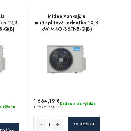
ia
Midea vonkajšia
tka 12,3
multisplitová jednotka 10,8
-Q(B)
kW M4O-36FN8-Q(B)
1 664,19 €
Dodanie do týždňa
o týždňa
1 353 € bez DPH
DO KOŠÍKA
KOŠÍKA