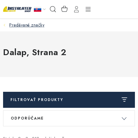
Prejsť
NÁKUPNÝ
Hľadať
na
KOŠÍK
obsah
Predávané značky
VEĽKOOBCHOD
AKO VYBRAŤ?
Dalap
, Strana 2
PREDAJŇA - RAKOVÁ
Inštalačný materiál
Podlahové kúrenie
FILTROVAŤ PRODUKTY
Ventily a armatúry
V
R
ODPORÚČAME
ý
a
Meranie a regulácia
p
d