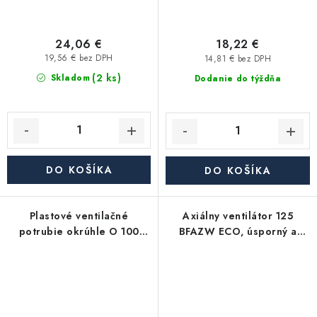
24,06 €
18,22 €
19,56 € bez DPH
14,81 € bez DPH
(2 ks)
Skladom
Dodanie do týždňa
DO KOŠÍKA
DO KOŠÍKA
Plastové ventilačné
Axiálny ventilátor 125
potrubie okrúhle O 100
BFAZW ECO, úsporný a
mm, dĺžka 1500 mm
tichý, časový spínač, čidlo
vlhkosti