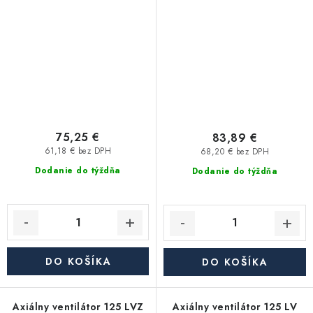
časový a ťahový spínač
časový spínač, čidlo vlhkosti
75,25 €
83,89 €
61,18 € bez DPH
68,20 € bez DPH
Dodanie do týždňa
Dodanie do týždňa
DO KOŠÍKA
DO KOŠÍKA
Axiálny ventilátor 125 LVZ
Axiálny ventilátor 125 LV