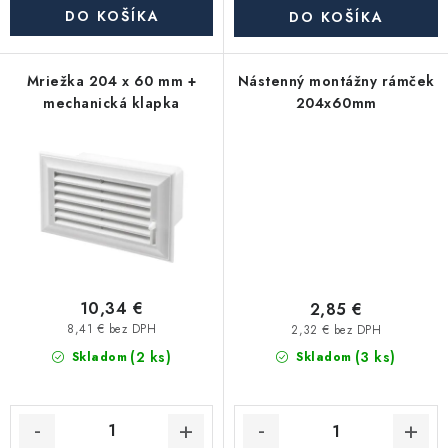
Akcie, Zľavy
DO KOŠÍKA
DO KOŠÍKA
Kontakty
Poštovné a doprava
Obchodné podmienky
Mriežka 204 x 60 mm +
Nástenný montážny rámček
Reklamačné podmienky
mechanická klapka
204x60mm
Podmienky ochrany osobných údajov
Obchodné podmienky požičovne náradia
Moja objednávka
10,34 €
2,85 €
8,41 € bez DPH
2,32 € bez DPH
(2 ks)
(3 ks)
Skladom
Skladom