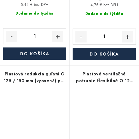
5,42 € bez DPH
4,75 € bez DPH
Dodanie do týždňa
Dodanie do týždňa
DO KOŠÍKA
DO KOŠÍKA
Plastová redukcia guľatá O
Plastové ventilačné
125 / 150 mm (vyosená) pre
potrubie flexibilné O 125
zmenu priemeru
mm, dĺžka 3000 mm
vzduchovodu