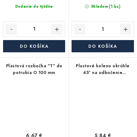
(1 ks)
Dodanie do týždňa
Skladom
DO KOŠÍKA
DO KOŠÍKA
Plastová rozbočka "T" do
Plastové koleno okrúhle
potrubia O 100 mm
45° na odbočenie
vzduchovodov O 125 mm
6,67 €
5,84 €