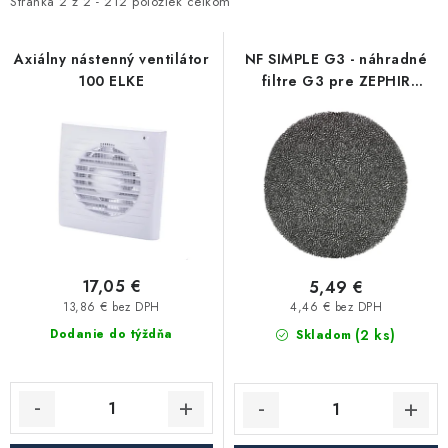
i
e
Stránka
2
z
2
-
212
položiek celkom
Kúrenie a chladenie
s
n
p
i
Axiálny nástenný ventilátor
NF SIMPLE G3 - náhradné
Komíny a dymovody
100 ELKE
filtre G3 pre ZEPHIR
r
e
SIMPLE
o
p
Čerpadlá a vodárne
d
r
u
o
Filtrovanie a úprava vody
k
d
t
u
Záhrada a závlaha
o
k
v
t
17,05 €
5,49 €
Vetranie a rekuperácia
o
13,86 € bez DPH
4,46 € bez DPH
v
(2 ks)
Dodanie do týždňa
Skladom
Kúpeľňa a sanita
Spojovací materiál