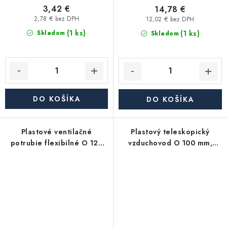
3,42 €
14,78 €
2,78 € bez DPH
12,02 € bez DPH
(1 ks)
(1 ks)
Skladom
Skladom
DO KOŠÍKA
DO KOŠÍKA
Plastové ventilačné
Plastový teleskopický
potrubie flexibilné O 125
vzduchovod O 100 mm,
mm, dĺžka 1000 mm
dĺžka 300 až 500 mm