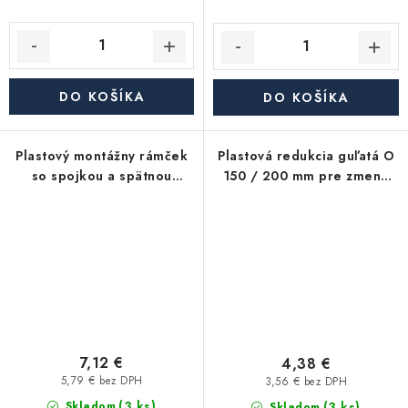
DO KOŠÍKA
DO KOŠÍKA
Plastový montážny rámček
Plastová redukcia guľatá O
so spojkou a spätnou
150 / 200 mm pre zmenu
klapkou pre potrubie O 100
priemeru vzduchovodu
mm
7,12 €
4,38 €
5,79 € bez DPH
3,56 € bez DPH
(3 ks)
(3 ks)
Skladom
Skladom