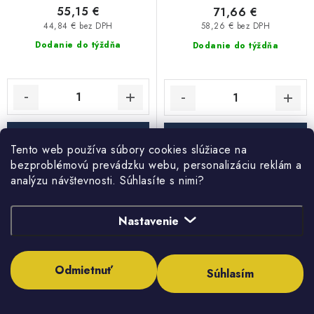
55,15 €
71,66 €
44,84 € bez DPH
58,26 € bez DPH
Dodanie do týždňa
Dodanie do týždňa
DO KOŠÍKA
DO KOŠÍKA
Tento web používa súbory cookies slúžiace na
bezproblémovú prevádzku webu, personalizáciu reklám a
analýzu návštevnosti. Súhlasíte s nimi?
Axiálny ventilátor 125 BFZ
Axiálny ventilátor 125 BF 12,
12, napájanie 12V, časový
napájanie 12V
spínač
Nastavenie
Odmietnuť
Súhlasím