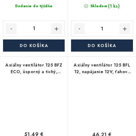
(1 ks)
Dodanie do týždňa
Skladom
DO KOŠÍKA
DO KOŠÍKA
Axiálny ventilátor 125 BFZ
Axiálny ventilátor 125 BFL
ECO, úsporný a tichý,
12, napájanie 12V, ťahový
časový spínač
spínač
51,49 €
46,21 €