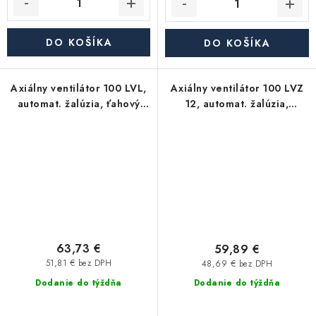
DO KOŠÍKA
DO KOŠÍKA
Axiálny ventilátor 100 LVL,
Axiálny ventilátor 100 LVZ
automat. žalúzia, ťahový
12, automat. žalúzia,
spínač
napájanie 12V, čas. spínač
63,73 €
59,89 €
51,81 € bez DPH
48,69 € bez DPH
Dodanie do týždňa
Dodanie do týždňa