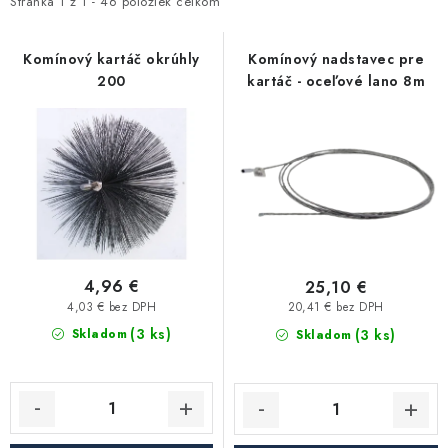
i
e
Stránka
1
z
1
-
46
položiek celkom
Kúrenie a chladenie
s
n
p
i
Komínový kartáč okrúhly
Komínový nadstavec pre
Komíny a dymovody
200
kartáč - oceľové lano 8m
r
e
o
p
Čerpadlá a vodárne
d
r
u
o
Filtrovanie a úprava vody
k
d
t
u
Záhrada a závlaha
o
k
v
t
4,96 €
25,10 €
Vetranie a rekuperácia
o
4,03 € bez DPH
20,41 € bez DPH
(3 ks)
v
(3 ks)
Skladom
Skladom
Kúpeľňa a sanita
Spojovací materiál