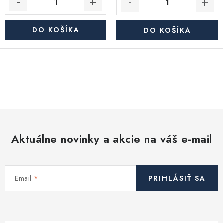
DO KOŠÍKA
DO KOŠÍKA
O
v
l
á
d
Aktuálne novinky a akcie na váš e-mail
a
c
i
Email
PRIHLÁSIŤ SA
e
p
r
v