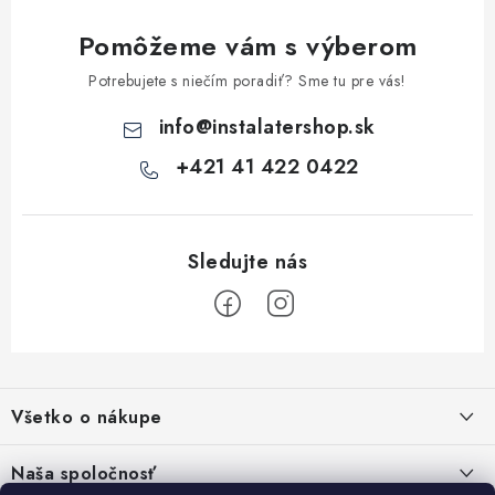
k
Pomôžeme vám s výberom
y
v
Potrebujete s niečím poradiť? Sme tu pre vás!
ý
info
@
instalatershop.sk
p
i
+421 41 422 0422
s
u
Z
á
Všetko o nákupe
p
ä
Kontakty
Naša spoločnosť
t