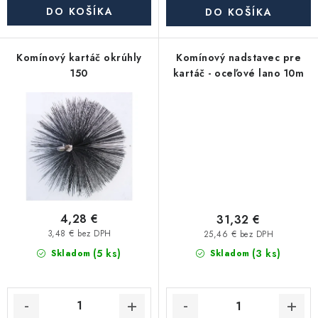
Akcie, Zľavy
DO KOŠÍKA
DO KOŠÍKA
Kontakty
Poštovné a doprava
Obchodné podmienky
Komínový kartáč okrúhly
Komínový nadstavec pre
Reklamačné podmienky
150
kartáč - oceľové lano 10m
Podmienky ochrany osobných údajov
Obchodné podmienky požičovne náradia
Moja objednávka
4,28 €
31,32 €
3,48 € bez DPH
25,46 € bez DPH
(5 ks)
(3 ks)
Skladom
Skladom