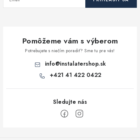
Pomôžeme vám s výberom
Potrebujete s niečím poradiť? Sme tu pre vás!
info
@
instalatershop.sk
+421 41 422 0422
Z