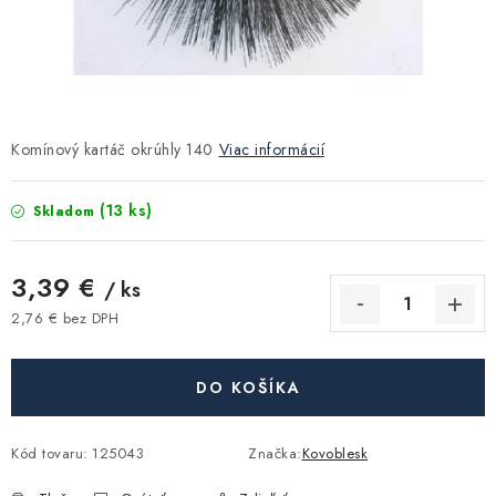
Kúrenie a chladenie
Komíny a dymovody
Čerpadlá a vodárne
Komínový kartáč okrúhly 140
Viac informácií
Filtrovanie a úprava vody
(13 ks)
Skladom
Záhrada a závlaha
3,39 €
/ ks
2,76 € bez DPH
Vetranie a rekuperácia
Jednotková cena:
Kúpeľňa a sanita
DO KOŠÍKA
Spojovací materiál
Kód tovaru:
125043
Značka:
Kovoblesk