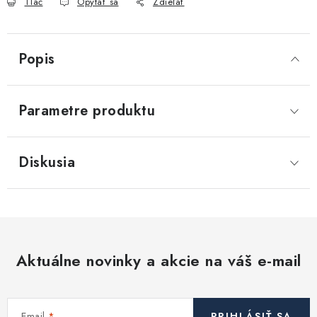
Tlač
Opýtať sa
Zdieľať
Akcie, Zľavy
Kontakty
Poštovné a doprava
Obchodné podmienky
Popis
Reklamačné podmienky
Podmienky ochrany osobných údajov
Parametre produktu
Obchodné podmienky požičovne náradia
Moja objednávka
Diskusia
Aktuálne novinky a akcie na váš e-mail
Email
PRIHLÁSIŤ SA