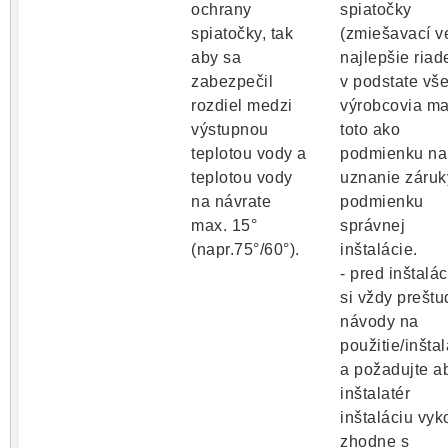
ochrany
spiatočky
spiatočky, tak
(zmiešavací ve
aby sa
najlepšie riad
zabezpečil
v podstate vše
rozdiel medzi
výrobcovia ma
výstupnou
toto ako
teplotou vody a
podmienku na
teplotou vody
uznanie záruk
na návrate
podmienku
max. 15°
správnej
(napr.75°/60°).
inštalácie.
- pred inštalá
si vždy preštu
návody na
použitie/inšta
a požadujte a
inštalatér
inštaláciu vyk
zhodne s