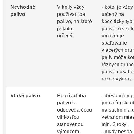
Nevhodné
V kotly vždy
- kotol je vždy
palivo
používať iba
určený na
palivo, na ktoré
špecifický typ
je kotol
paliva. Ak koto
určený.
umožnuje
spaľovanie
viacerých dru
palív môže kot
rôznych druho
paliva dosaho
rôzne výkony.
Vlhké palivo
Používať iba
- drevo vždy p
palivo s
použitím sklad
odpovedajúcou
na suchom a 
vlhkosťou
vetranom mies
stanovenou
min. 2 roky.
výrobcom.
- nikdy nespaľ