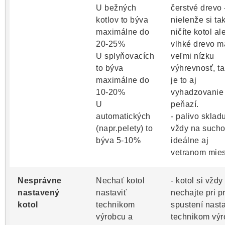
U bežných
čerstvé drevo 
kotlov to býva
nielenže si ta
maximálne do
ničíte kotol al
20-25%
vlhké drevo m
U splyňovacích
veľmi nízku
to býva
výhrevnosť, t
maximálne do
je to aj
10-20%
vyhadzovanie
U
peňazí.
automatických
- palivo skladu
(napr.pelety) to
vždy na such
býva 5-10%
ideálne aj
vetranom mies
Nesprávne
Nechať kotol
- kotol si vždy
nastavený
nastaviť
nechajte pri 
kotol
technikom
spustení nasta
výrobcu a
technikom vý