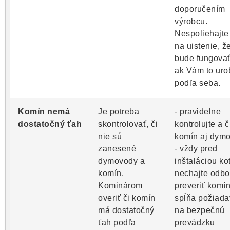
doporučením
výrobcu.
Nespoliehajte
na uistenie, že
bude fungovať
ak Vám to uro
podľa seba.
Komín nemá
Je potreba
- pravidelne
dostatočný ťah
skontrolovať, či
kontrolujte a č
nie sú
komín aj dym
zanesené
- vždy pred
dymovody a
inštaláciou kot
komín.
nechajte odbo
Kominárom
preveriť komín
overiť či komín
spĺňa požiada
má dostatočný
na bezpečnú
ťah podľa
prevádzku