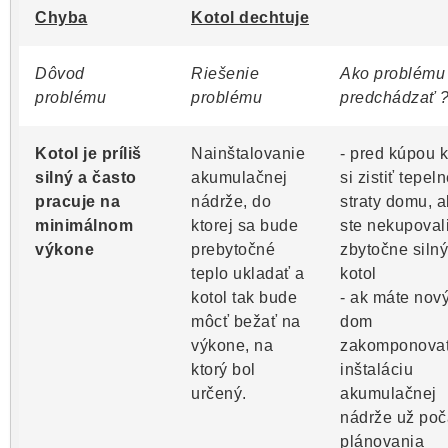
Chyba
Kotol dechtuje
Dôvod
Riešenie
Ako problému
problému
problému
predchádzať 
Kotol je príliš
Nainštalovanie
- pred kúpou k
silný a často
akumulačnej
si zistiť tepel
pracuje na
nádrže, do
straty domu, 
minimálnom
ktorej sa bude
ste nekupoval
výkone
prebytočné
zbytočne silný
teplo ukladať a
kotol
kotol tak bude
- ak máte nov
môcť bežať na
dom
výkone, na
zakomponova
ktorý bol
inštaláciu
určený.
akumulačnej
nádrže už poč
plánovania