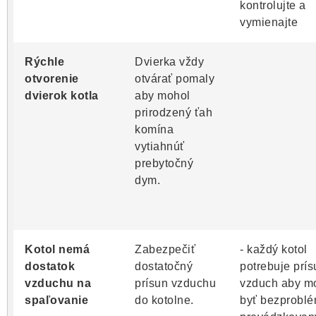
kontrolujte a
vymienajte
Rýchle
Dvierka vždy
otvorenie
otvárať pomaly
dvierok kotla
aby mohol
prirodzený ťah
komína
vytiahnúť
prebytočný
dym.
Kotol nemá
Zabezpečiť
- každý kotol
dostatok
dostatočný
potrebuje prís
vzduchu na
prísun vzduchu
vzduch aby m
spaľovanie
do kotolne.
byť bezprobl