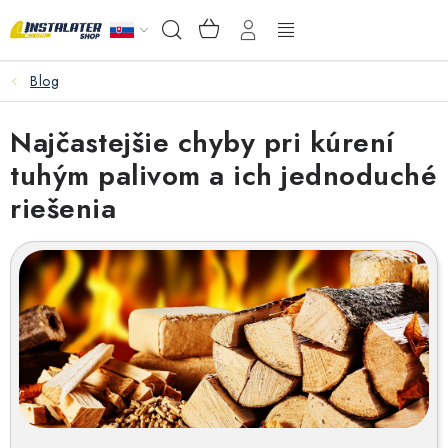
Prejsť
NÁKUPNÝ
Hľadať
na
KOŠÍK
obsah
Blog
VEĽKOOBCHOD
Najčastejšie chyby pri kúrení
AKO VYBRAŤ?
tuhým palivom a ich jednoduché
PREDAJŇA - RAKOVÁ
riešenia
Inštalačný materiál
Podlahové kúrenie
Ventily a armatúry
Meranie a regulácia