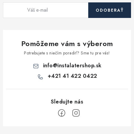
ODOBERAŤ
Pomôžeme vám s výberom
Potrebujete s niečím poradiť? Sme tu pre vás!
info
@
instalatershop.sk
+421 41 422 0422
Z