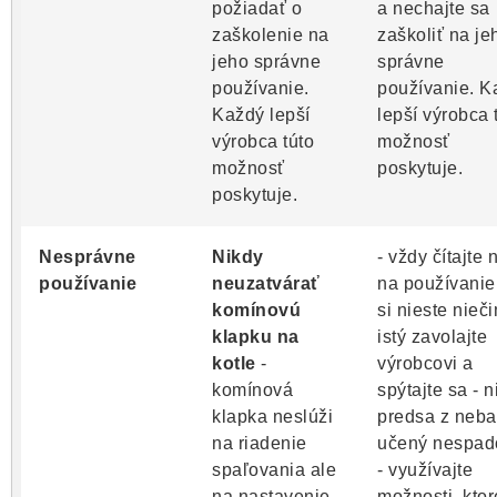
požiadať o
a nechajte sa
zaškolenie na
zaškoliť na je
jeho správne
správne
používanie.
používanie. K
Každý lepší
lepší výrobca 
výrobca túto
možnosť
možnosť
poskytuje.
poskytuje.
Nesprávne
Nikdy
- vždy čítajte
používanie
neuzatvárať
na používanie
komínovú
si nieste nieč
klapku na
istý zavolajte
kotle
-
výrobcovi a
komínová
spýtajte sa - n
klapka neslúži
predsa z neba
na riadenie
učený nespado
spaľovania ale
- využívajte
na nastavenie
možnosti, ktor