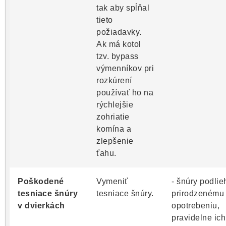
tak aby spĺňal
tieto
požiadavky.
Ak má kotol
tzv. bypass
výmenníkov pri
rozkúrení
používať ho na
rýchlejšie
zohriatie
komína a
zlepšenie
ťahu.
Poškodené
Vymeniť
- šnúry podlie
tesniace šnúry
tesniace šnúry.
prirodzenému
v dvierkách
opotrebeniu,
pravidelne ich