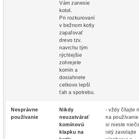
Vám zanesie
kotol.
Pri rozkurovaní
v bežnom kotly
zapaľovať
drevo tzv.
navrchu tým
rýchlejšie
zohrejete
komín a
dosiahnete
celkovo lepší
ťah a spotrebu.
Nesprávne
Nikdy
- vždy čítajte
používanie
neuzatvárať
na používanie
komínovú
si nieste nieč
klapku na
istý zavolajte