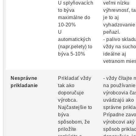
U splyňovacích
veľmi nízku
to býva
výhrevnosť, t
maximálne do
je to aj
10-20%
vyhadzovanie
U
peňazí.
automatických
- palivo skladu
(napr.pelety) to
vždy na such
býva 5-10%
ideálne aj
vetranom mies
Nesprávne
Prikladať vždy
- vždy čítajte
prikladanie
tak ako
na používanie
doporučuje
výrobcovia ča
výrobca.
uvádzajú ako
Najčastejšie to
správne prikla
býva
Prípadne zavo
spôsobom, že
výrobcovi aký
priložíte
spôsob prikla