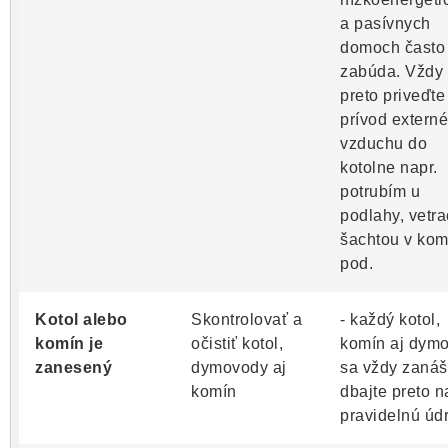
a pasívnych
domoch často
zabúda. Vždy 
preto priveďte
prívod extern
vzduchu do
kotolne napr.
potrubím u
podlahy, vetr
šachtou v kom
pod.
Kotol alebo
Skontrolovať a
- každý kotol,
komín je
očistiť kotol,
komín aj dym
zanesený
dymovody aj
sa vždy zanáš
komín
dbajte preto n
pravidelnú úd