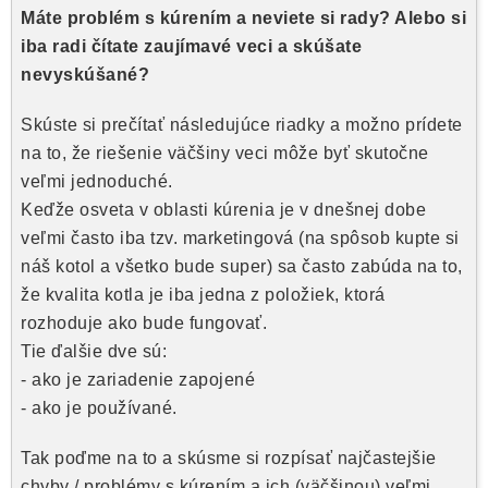
Kúrenie a chladenie
Máte problém s kúrením a neviete si rady? Alebo si
iba radi čítate zaujímavé veci a skúšate
Komíny a dymovody
nevyskúšané?
Skúste si prečítať následujúce riadky a možno prídete
Čerpadlá a vodárne
na to, že riešenie väčšiny veci môže byť skutočne
veľmi jednoduché.
Filtrovanie a úprava vody
Keďže osveta v oblasti kúrenia je v dnešnej dobe
veľmi často iba tzv. marketingová (na spôsob kupte si
Záhrada a závlaha
náš kotol a všetko bude super) sa často zabúda na to,
že kvalita kotla je iba jedna z položiek, ktorá
Vetranie a rekuperácia
rozhoduje ako bude fungovať.
Tie ďalšie dve sú:
Kúpeľňa a sanita
- ako je zariadenie zapojené
- ako je používané.
Spojovací materiál
Tak poďme na to a skúsme si rozpísať najčastejšie
chyby / problémy s kúrením a ich (väčšinou) veľmi