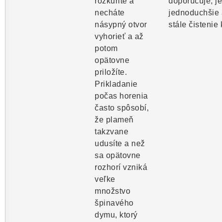
rozkúrite a
doporučuje, je
necháte
jednoduchšie
násypný otvor
stále čistenie 
vyhorieť a až
potom
opätovne
priložíte.
Prikladanie
počas horenia
často spôsobí,
že plameň
takzvane
udusíte a než
sa opätovne
rozhorí vzniká
veľke
množstvo
špinavého
dymu, ktorý