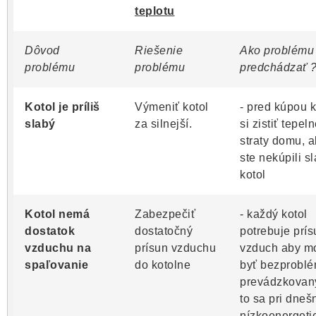
teplotu
Dôvod
Riešenie
Ako problému
problému
problému
predchádzať 
Kotol je príliš
Výmeniť kotol
- pred kúpou k
slabý
za silnejší.
si zistiť tepel
straty domu, 
ste nekúpili s
kotol
Kotol nemá
Zabezpečiť
- každý kotol
dostatok
dostatočný
potrebuje prís
vzduchu na
prísun vzduchu
vzduch aby m
spaľovanie
do kotolne
byť bezprobl
prevádzkovan
to sa pri dneš
nízkoenergeti