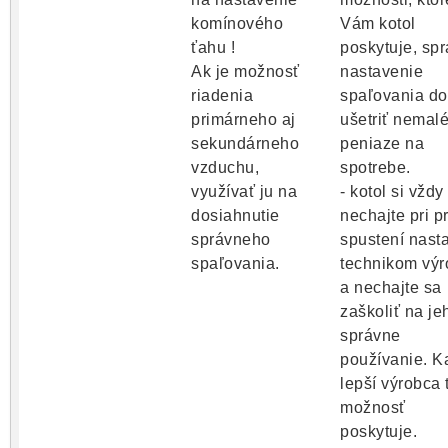
komínového
Vám kotol
ťahu !
poskytuje, sp
Ak je možnosť
nastavenie
riadenia
spaľovania d
primárneho aj
ušetriť nemal
sekundárneho
peniaze na
vzduchu,
spotrebe.
využívať ju na
- kotol si vždy
dosiahnutie
nechajte pri 
správneho
spustení nasta
spaľovania.
technikom vý
a nechajte sa
zaškoliť na je
správne
používanie. K
lepší výrobca 
možnosť
poskytuje.