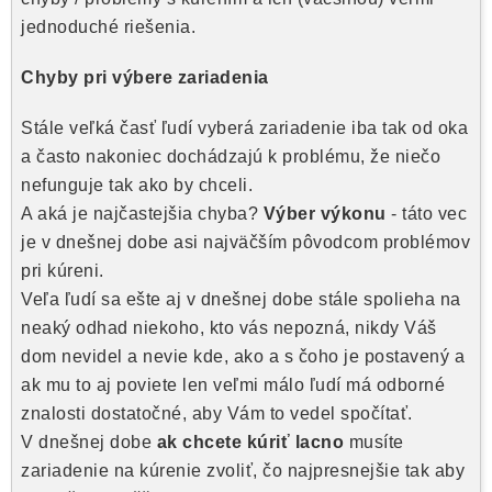
Akcie, Zľavy
jednoduché riešenia.
Kontakty
Poštovné a doprava
Obchodné podmienky
Chyby pri výbere zariadenia
Reklamačné podmienky
Podmienky ochrany osobných údajov
Stále veľká časť ľudí vyberá zariadenie iba tak od oka
Obchodné podmienky požičovne náradia
Moja objednávka
a často nakoniec dochádzajú k problému, že niečo
nefunguje tak ako by chceli.
A aká je najčastejšia chyba?
Výber výkonu
- táto vec
je v dnešnej dobe asi najväčším pôvodcom problémov
pri kúreni.
Veľa ľudí sa ešte aj v dnešnej dobe stále spolieha na
neaký odhad niekoho, kto vás nepozná, nikdy Váš
dom nevidel a nevie kde, ako a s čoho je postavený a
ak mu to aj poviete len veľmi málo ľudí má odborné
znalosti dostatočné, aby Vám to vedel spočítať.
V dnešnej dobe
ak chcete kúriť lacno
musíte
zariadenie na kúrenie zvoliť, čo najpresnejšie tak aby