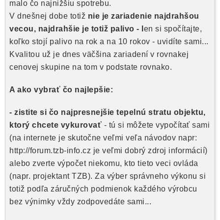
malo čo najnižšiu spotrebu.
V dnešnej dobe totiž
nie je zariadenie najdrahšou
vecou, najdrahšie je totiž palivo - l
en si spočítajte,
koľko stojí palivo na rok a na 10 rokov - uvidíte sami...
Kvalitou už je dnes väčšina zariadení v rovnakej
cenovej skupine na tom v podstate rovnako.
A ako vybrať čo najlepšie:
- zistite si čo najpresnejšie tepelnú stratu objektu,
ktorý chcete vykurovať
- tú si môžete vypočítať sami
(na internete je skutočne veľmi veľa návodov napr:
http://forum.tzb-info.cz je veľmi dobrý zdroj informácií)
alebo zverte výpočet niekomu, kto tieto veci ovláda
(napr. projektant TZB). Za výber správneho výkonu si
totiž podľa záručných podmienok každého výrobcu
bez výnimky vždy zodpovedáte sami...