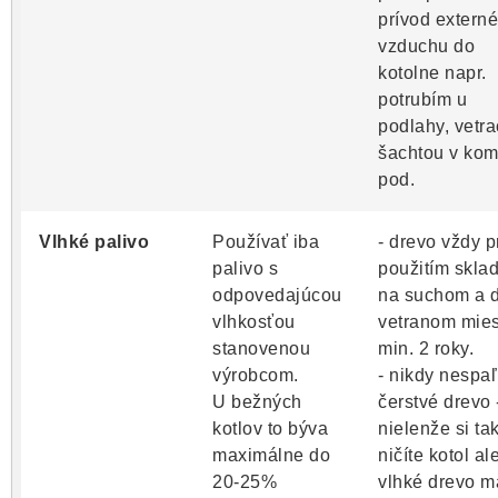
prívod extern
vzduchu do
kotolne napr.
potrubím u
podlahy, vetr
šachtou v kom
pod.
Vlhké palivo
Používať iba
- drevo vždy p
palivo s
použitím sklad
odpovedajúcou
na suchom a 
vlhkosťou
vetranom mies
stanovenou
min. 2 roky.
výrobcom.
- nikdy nespaľ
U bežných
čerstvé drevo 
kotlov to býva
nielenže si ta
maximálne do
ničíte kotol al
20-25%
vlhké drevo m