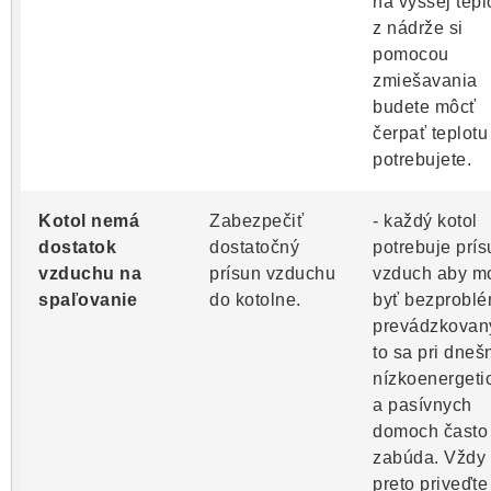
na vyššej tepl
z nádrže si
pomocou
zmiešavania
budete môcť
čerpať teplotu
potrebujete.
Kotol nemá
Zabezpečiť
- každý kotol
dostatok
dostatočný
potrebuje prís
vzduchu na
prísun vzduchu
vzduch aby m
spaľovanie
do kotolne.
byť bezprobl
prevádzkovan
to sa pri dneš
nízkoenergeti
a pasívnych
domoch často
zabúda. Vždy 
preto priveďte