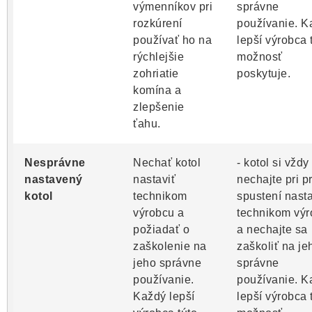
výmenníkov pri
správne
rozkúrení
používanie. K
používať ho na
lepší výrobca 
rýchlejšie
možnosť
zohriatie
poskytuje.
komína a
zlepšenie
ťahu.
Nesprávne
Nechať kotol
- kotol si vždy
nastavený
nastaviť
nechajte pri 
kotol
technikom
spustení nasta
výrobcu a
technikom vý
požiadať o
a nechajte sa
zaškolenie na
zaškoliť na je
jeho správne
správne
používanie.
používanie. K
Každý lepší
lepší výrobca 