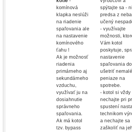
kotle
-
výrobcovi a
komínová
spýtajte sa - n
klapka neslúži
predsa z neba
na riadenie
učený nespado
spaľovania ale
- využívajte
na nastavenie
možnosti, ktor
komínového
Vám kotol
ťahu !
poskytuje, sp
Ak je možnosť
nastavenie
riadenia
spaľovania d
primárneho aj
ušetriť nemal
sekundárneho
peniaze na
vzduchu,
spotrebe.
využívať ju na
- kotol si vždy
dosiahnutie
nechajte pri 
správneho
spustení nasta
spaľovania.
technikom vý
Ak má kotol
a nechajte sa
tzv. bypass
zaškoliť na je