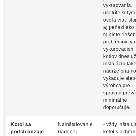
vykurovania,
ušetríte si tým
oveľa viac sta
aj peňazí ako
miniete rieše
problémov, vä
vykurovacích
kotlov dnes u
inštaláciu take
nádrže priam
vyžaduje aleb
výrobca pre
správnu prev
minimálne
doporučuje.
Kotol sa
Nainštalovanie
- vždy inštaluj
podchladzuje
riadenej
kotol s ochra