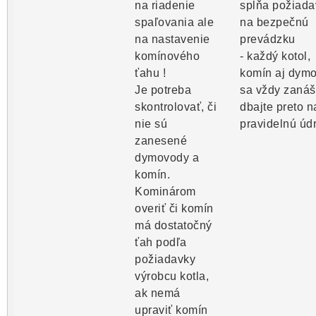
na riadenie
spĺňa požiada
spaľovania ale
na bezpečnú
na nastavenie
prevádzku
komínového
- každý kotol,
ťahu !
komín aj dym
Je potreba
sa vždy zanáš
skontrolovať, či
dbajte preto n
nie sú
pravidelnú úd
zanesené
dymovody a
komín.
Kominárom
overiť či komín
má dostatočný
ťah podľa
požiadavky
výrobcu kotla,
ak nemá
upraviť komín