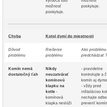
výrobca túto
možnosť
možnosť
poskytuje.
poskytuje.
Chyba
Kotol dymí do miestnosti
Dôvod
Riešenie
Ako problému
problému
problému
predchádzať 
Komín nemá
Nikdy
- pravidelne
dostatočný ťah
neuzatvárať
kontrolujte a č
komínovú
komín aj dym
klapku na
- vždy pred
kotle
-
inštaláciou kot
komínová
nechajte odbo
klapka neslúži
preveriť komín