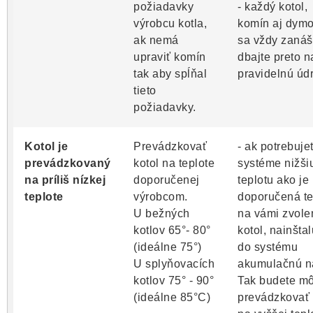
požiadavky
- každý kotol,
výrobcu kotla,
komín aj dym
ak nemá
sa vždy zanáš
upraviť komín
dbajte preto n
tak aby spĺňal
pravidelnú úd
tieto
požiadavky.
Kotol je
Prevádzkovať
- ak potrebuje
prevádzkovaný
kotol na teplote
systéme nižši
na príliš nízkej
doporučenej
teplotu ako je
teplote
výrobcom.
doporučená te
U bežných
na vámi zvole
kotlov 65°- 80°
kotol, nainštal
(ideálne 75°)
do systému
U splyňovacích
akumulačnú n
kotlov 75° - 90°
Tak budete m
(ideálne 85°C)
prevádzkovať 