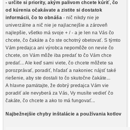
- určite si priority, akým palivom chcete kúriť, čo
od kúrenia očakávate a zistite si dostatok
informácii, čo to obnáša
- nič nikdy nie je
univerzálne a nič nie je najlacnejšie a zároveň
najlepšie, všetko má svoje + / - a je len na Vás čo
chcete, čo čakáte a čo ste ochotný obetovať. S týmto
Vám predajca ani výrobca nepomôže on nevie čo
chcete, on Vám môže iba predať to čo Vám chce
predať... Ale keď sami viete, čo chcete môžete sa
porozprávať, poradiť, hľadať a nakoniec nájsť také
riešenie, aby ste dostali to čo skutočne čakáte...
A hlavne pamätajte, že dobrý predajca Vám vie
poradiť ale nevyberá za Vás, Vy musíte vedieť čo
čakáte, čo chcete a ako to má fungovať...
Najbežnejšie chyby inštalácie a používania kotlov