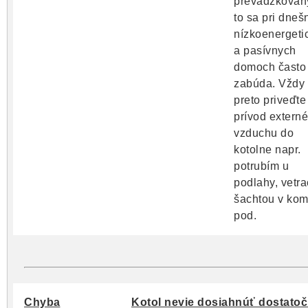
prevádzkovan
to sa pri dneš
nízkoenergeti
a pasívnych
domoch často
zabúda. Vždy 
preto priveďte
prívod extern
vzduchu do
kotolne napr.
potrubím u
podlahy, vetr
šachtou v kom
pod.
Chyba
Kotol nevie dosiahnúť dostato