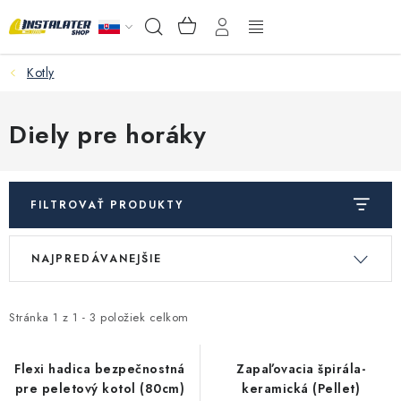
Prejsť
NÁKUPNÝ
Hľadať
na
KOŠÍK
obsah
Kotly
VEĽKOOBCHOD
AKO VYBRAŤ?
Diely pre horáky
PREDAJŇA - RAKOVÁ
FILTROVAŤ PRODUKTY
Inštalačný materiál
V
R
NAJPREDÁVANEJŠIE
ý
a
Podlahové kúrenie
p
d
Ventily a armatúry
i
e
Stránka
1
z
1
-
3
položiek celkom
s
n
Meranie a regulácia
p
i
Flexi hadica bezpečnostná
Zapaľovacia špirála-
pre peletový kotol (80cm)
keramická (Pellet)
r
e