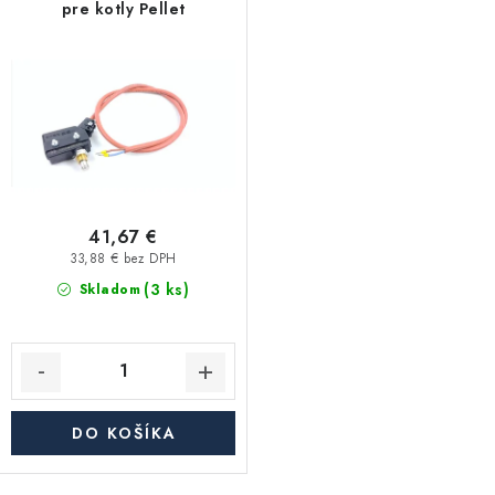
Akcie, Zľavy
pre kotly Pellet
Kontakty
Poštovné a doprava
Obchodné podmienky
Reklamačné podmienky
Podmienky ochrany osobných údajov
Obchodné podmienky požičovne náradia
Moja objednávka
41,67 €
33,88 € bez DPH
(3 ks)
Skladom
DO KOŠÍKA