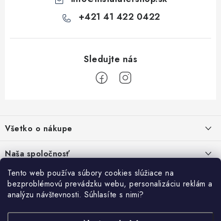
p
i
+421 41 422 0422
s
u
Z
á
Všetko o nákupe
p
ä
Kontakty
Naša spoločnosť
t
Poštovné a doprava
i
Tento web používa súbory cookies slúžiace na
SHOWROOM - poradňa pre vaše projekty
Prihlásenie
bezproblémovú prevádzku webu, personalizáciu reklám a
e
Obchodné podmienky
analýzu návštevnosti. Súhlasíte s nimi?
E-mail
PREDAJŇA - Raková
Vyhľadávanie
Reklamačné podmienky