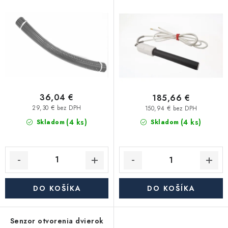
Kúrenie a chladenie
o
p
d
r
Komíny a dymovody
u
o
k
d
Čerpadlá a vodárne
t
u
o
k
Filtrovanie a úprava vody
v
t
36,04 €
185,66 €
o
29,30 € bez DPH
150,94 € bez DPH
Záhrada a závlaha
(4 ks)
v
(4 ks)
Skladom
Skladom
Vetranie a rekuperácia
Kúpeľňa a sanita
DO KOŠÍKA
DO KOŠÍKA
Spojovací materiál
Senzor otvorenia dvierok