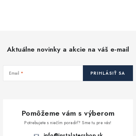
O
v
l
á
d
Aktuálne novinky a akcie na váš e-mail
a
c
i
Email
PRIHLÁSIŤ SA
e
p
r
v
k
Pomôžeme vám s výberom
y
v
Potrebujete s niečím poradiť? Sme tu pre vás!
ý
info
@
instalatershop.sk