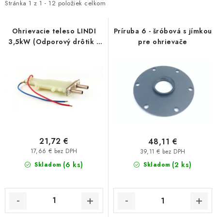
i
e
Stránka
1
z
1
-
12
položiek celkom
Kúrenie a chladenie
s
n
p
i
Ohrievacie teleso LINDI
Príruba 6 - šróbová s jímkou
Komíny a dymovody
3,5kW (Odporový drôtik v
pre ohrievače
r
e
opláštení - bez plavákov)
o
p
Čerpadlá a vodárne
d
r
u
o
Filtrovanie a úprava vody
k
d
t
u
Záhrada a závlaha
o
k
v
t
Vetranie a rekuperácia
21,72 €
48,11 €
o
17,66 € bez DPH
39,11 € bez DPH
(6 ks)
v
(2 ks)
Skladom
Skladom
Kúpeľňa a sanita
Spojovací materiál