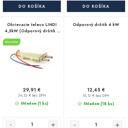
Akcie, Zľavy
DO KOŠÍKA
DO KOŠÍKA
Kontakty
Poštovné a doprava
Obchodné podmienky
Ohrievacie teleso LINDI
Odporový drôtik 4 kW
Reklamačné podmienky
4,5kW (Odporový drôtik v
Podmienky ochrany osobných údajov
opláštení - s plavákom)
Novinka
Obchodné podmienky požičovne náradia
Moja objednávka
29,91 €
12,45 €
24,32 € bez DPH
10,12 € bez DPH
(1 ks)
(18 ks)
Skladom
Skladom