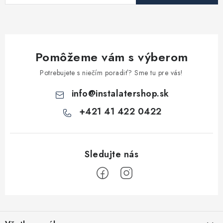
p
r
v
k
Pomôžeme vám s výberom
y
v
Potrebujete s niečím poradiť? Sme tu pre vás!
ý
info
@
instalatershop.sk
p
i
+421 41 422 0422
s
u
Z
á