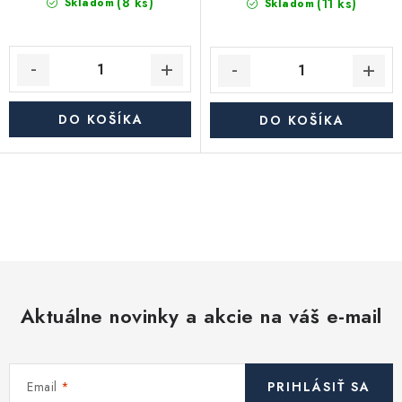
(8 ks)
(11 ks)
Skladom
Skladom
DO KOŠÍKA
DO KOŠÍKA
O
v
l
á
d
Aktuálne novinky a akcie na váš e-mail
a
c
i
Email
PRIHLÁSIŤ SA
e