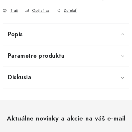
Akcie, Zľavy
Tlač
Opýtať sa
Zdieľať
Kontakty
Poštovné a doprava
Obchodné podmienky
Reklamačné podmienky
Popis
Podmienky ochrany osobných údajov
Obchodné podmienky požičovne náradia
Moja objednávka
Parametre produktu
Diskusia
Aktuálne novinky a akcie na váš e-mail