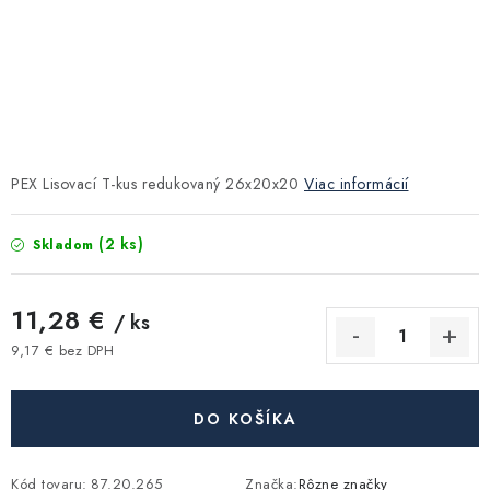
Kúrenie a chladenie
Komíny a dymovody
Čerpadlá a vodárne
PEX Lisovací T-kus redukovaný 26x20x20
Viac informácií
Filtrovanie a úprava vody
(2 ks)
Skladom
Záhrada a závlaha
11,28 €
Vetranie a rekuperácia
/ ks
9,17 € bez DPH
Jednotková cena:
Kúpeľňa a sanita
DO KOŠÍKA
Spojovací materiál
Kód tovaru:
87.20.265
Značka:
Rôzne značky