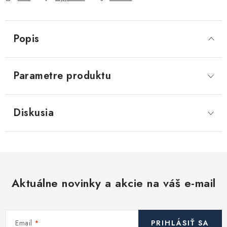
Akcie, Zľavy
Kontakty
Poštovné a doprava
Obchodné podmienky
Popis
Reklamačné podmienky
Podmienky ochrany osobných údajov
Parametre produktu
Obchodné podmienky požičovne náradia
Moja objednávka
Diskusia
Aktuálne novinky a akcie na váš e-mail
Email
PRIHLÁSIŤ SA