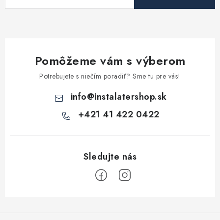
Pomôžeme vám s výberom
Potrebujete s niečím poradiť? Sme tu pre vás!
info
@
instalatershop.sk
+421 41 422 0422
Z
á