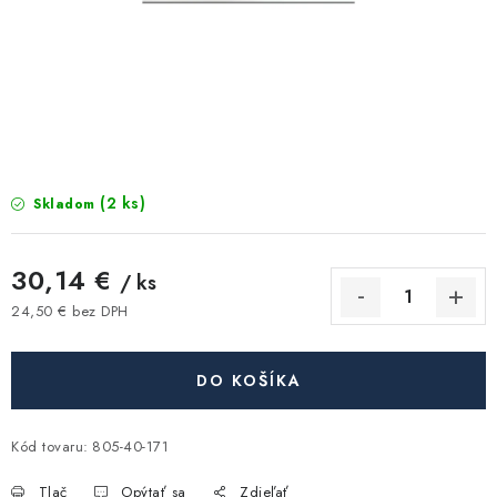
Kúrenie a chladenie
Komíny a dymovody
Čerpadlá a vodárne
Filtrovanie a úprava vody
(2 ks)
Skladom
Záhrada a závlaha
30,14 €
/ ks
24,50 € bez DPH
Vetranie a rekuperácia
Jednotková cena:
Kúpeľňa a sanita
DO KOŠÍKA
Spojovací materiál
Kód tovaru:
805-40-171
Tlač
Opýtať sa
Zdieľať