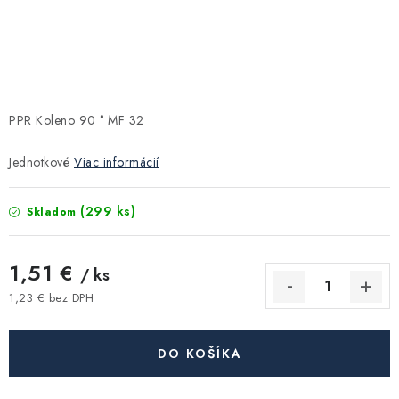
Kúrenie a chladenie
Komíny a dymovody
Čerpadlá a vodárne
PPR Koleno 90 ° MF 32
Filtrovanie a úprava vody
Jednotkové
Viac informácií
Záhrada a závlaha
(299 ks)
Skladom
Vetranie a rekuperácia
1,51 €
/ ks
1,23 € bez DPH
Kúpeľňa a sanita
Jednotková cena:
DO KOŠÍKA
Spojovací materiál