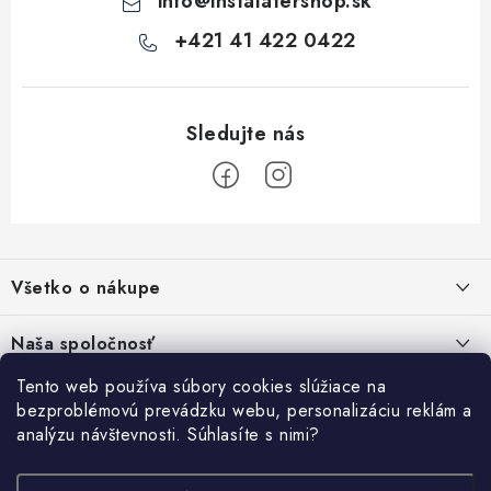
info
@
instalatershop.sk
+421 41 422 0422
Z
á
Všetko o nákupe
p
ä
Kontakty
Naša spoločnosť
t
Poštovné a doprava
i
Tento web používa súbory cookies slúžiace na
SHOWROOM - poradňa pre vaše projekty
Prihlásenie
bezproblémovú prevádzku webu, personalizáciu reklám a
e
Obchodné podmienky
analýzu návštevnosti. Súhlasíte s nimi?
E-mail
PREDAJŇA - Raková
Vyhľadávanie
Reklamačné podmienky