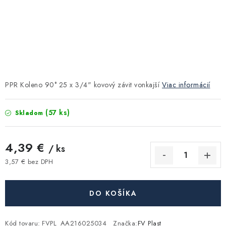
Kúrenie a chladenie
Komíny a dymovody
Čerpadlá a vodárne
PPR Koleno 90° 25 x 3/4" kovový závit vonkajší
Viac informácií
Filtrovanie a úprava vody
(57 ks)
Skladom
Záhrada a závlaha
4,39 €
Vetranie a rekuperácia
/ ks
3,57 € bez DPH
Jednotková cena:
Kúpeľňa a sanita
DO KOŠÍKA
Spojovací materiál
Kód tovaru:
FVPL_AA216025034
Značka:
FV Plast