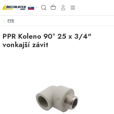
Prejsť
NÁKUPNÝ
Hľadať
na
KOŠÍK
obsah
PPR
VEĽKOOBCHOD
PPR Koleno 90° 25 x 3/4"
AKO VYBRAŤ?
vonkajší závit
PREDAJŇA - RAKOVÁ
Inštalačný materiál
Podlahové kúrenie
Ventily a armatúry
Meranie a regulácia