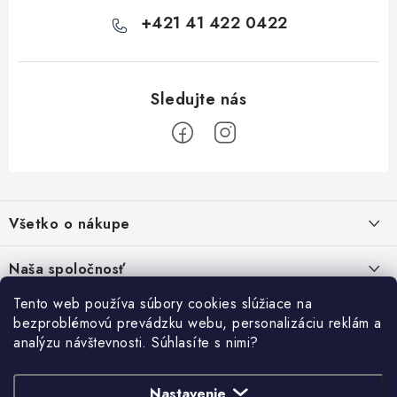
+421 41 422 0422
Z
á
Všetko o nákupe
p
ä
Kontakty
Naša spoločnosť
t
Poštovné a doprava
i
Tento web používa súbory cookies slúžiace na
SHOWROOM - poradňa pre vaše projekty
Prihlásenie
bezproblémovú prevádzku webu, personalizáciu reklám a
e
Obchodné podmienky
analýzu návštevnosti. Súhlasíte s nimi?
E-mail
PREDAJŇA - Raková
Vyhľadávanie
Reklamačné podmienky
Stabilná spoločnosť od roku 2009
Podmienky ochrany osobných údajov
Nastavenie