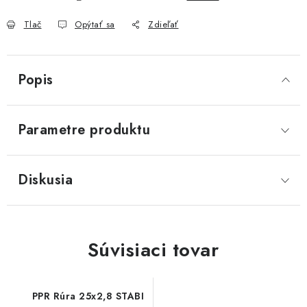
Akcie, Zľavy
Tlač
Opýtať sa
Zdieľať
Kontakty
Poštovné a doprava
Obchodné podmienky
Reklamačné podmienky
Popis
Podmienky ochrany osobných údajov
Obchodné podmienky požičovne náradia
Moja objednávka
Parametre produktu
Diskusia
Súvisiaci tovar
PPR Rúra 25x2,8 STABI