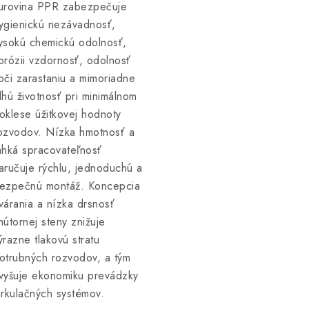
urovina PPR zabezpečuje
ygienickú nezávadnosť,
ysokú chemickú odolnosť,
orózii vzdornosť, odolnosť
oči zarastaniu a mimoriadne
lhú životnosť pri minimálnom
oklese úžitkovej hodnoty
ozvodov. Nízka hmotnosť a
ahká spracovateľnosť
aručuje rýchlu, jednoduchú a
ezpečnú montáž. Koncepcia
várania a nízka drsnosť
nútornej steny znižuje
ýrazne tlakovú stratu
otrubných rozvodov, a tým
vyšuje ekonomiku prevádzky
irkulačných systémov.