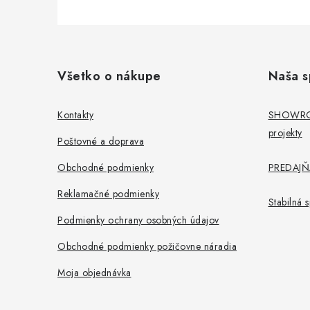
Z
á
Všetko o nákupe
Naša s
p
ä
Kontakty
SHOWROO
projekty
t
Poštovné a doprava
i
Obchodné podmienky
PREDAJŇA
e
Reklamačné podmienky
Stabilná
Podmienky ochrany osobných údajov
Obchodné podmienky požičovne náradia
Moja objednávka