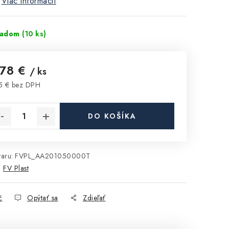
Viac informácií
ladom
(10 ks)
,78 €
/ ks
5 € bez DPH
notková cena:
DO KOŠÍKA
aru:
FVPL_AA201050000T
:
FV Plast
č
Opýtať sa
Zdieľať