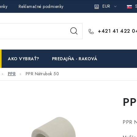
EUR
S
enky
Reklamačné podmienky
Podmienky ochrany osobných ú
+421 41 422 0
AKO VYBRAŤ?
PREDAJŇA - RAKOVÁ
PPR
PPR Nátrubok 50
PP
PPR N