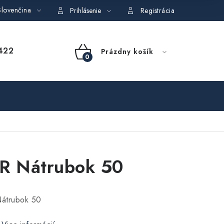
lovenčina
dajov
Obchodné podmienky požičovne náradia
Moja objedná
Prihlásenie
Registrácia
NÁKUPNÝ
422
Prázdny košík
KOŠÍK
R Nátrubok 50
átrubok 50