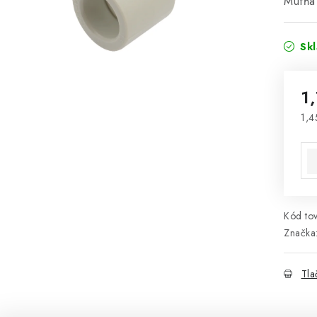
Mufňa
Sk
1
1,4
Jed
Kód tov
Značka
Tla