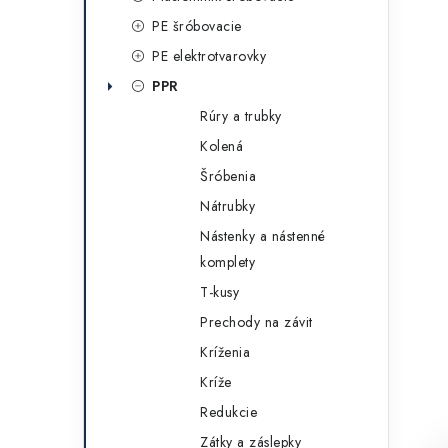
g
ý
PE šróbovacie
ó
PE elektrotvarovky
p
r
PPR
a
i
Rúry a trubky
e
n
Kolená
e
Šróbenia
Nátrubky
l
Nástenky a nástenné
komplety
T-kusy
Prechody na závit
Kríženia
Kríže
Redukcie
Zátky a záslepky