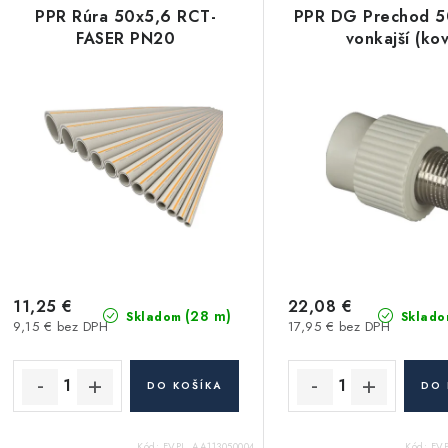
PPR Rúra 50x5,6 RCT-
PPR DG Prechod 
FASER PN20
vonkajší (kov
11,25 €
22,08 €
(28 m)
Skladom
Sklado
9,15 € bez DPH
17,95 € bez DPH
DO KOŠÍKA
DO 
Kód:
FVPL_AA113050004
Kód:
FV