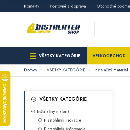
Prejsť
Kontakty
Poštovné a doprava
Obchodné podmi
na
obsah
VŠETKY KATEGÓRIE
VEĽKOOBCHOD
Domov
VŠETKY KATEGÓRIE
Inštalačný materiál
B
K
Preskočiť
VŠETKY KATEGÓRIE
kategórie
a
o
t
Inštalačný materiál
č
Plastohliník lisovacie
e
n
Plastohliník šróbovacie