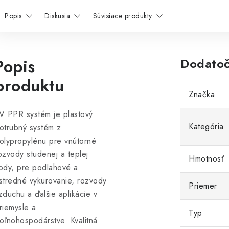
Popis
Diskusia
Súvisiace produkty
Popis
Dodatoč
produktu
Značka
V PPR systém je plastový
Kategória
otrubný systém z
olypropylénu pre vnútorné
ozvody studenej a teplej
Hmotnosť
ody, pre podlahové a
stredné vykurovanie, rozvody
Priemer
zduchu a ďalšie aplikácie v
riemysle a
Typ
oľnohospodárstve. Kvalitná