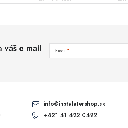
 váš e-mail
Email
info
@
instalatershop.sk
+421 41 422 0422
!