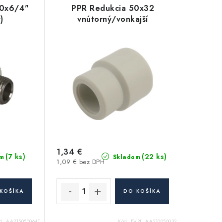
50x6/4"
PPR Redukcia 50x32
)
vnútorný/vonkajší
1,34 €
(7 ks)
(22 ks)
m
Skladom
1,09 € bez DPH
KOŠÍKA
DO KOŠÍKA
PL_AA215050064T
Kód:
FVPL_AA210050032