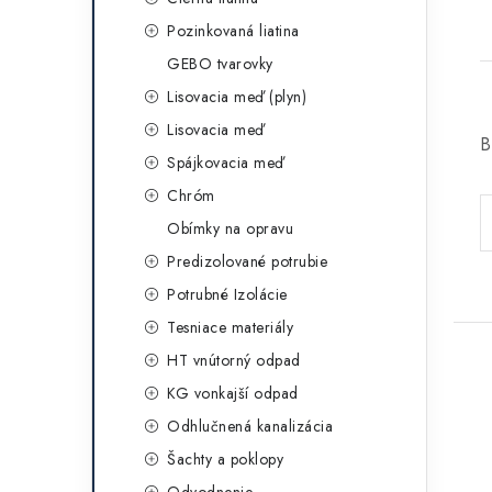
Pozinkovaná liatina
GEBO tvarovky
Lisovacia meď (plyn)
Lisovacia meď
B
Spájkovacia meď
Chróm
Obímky na opravu
Predizolované potrubie
Potrubné Izolácie
Tesniace materiály
HT vnútorný odpad
KG vonkajší odpad
Odhlučnená kanalizácia
Šachty a poklopy