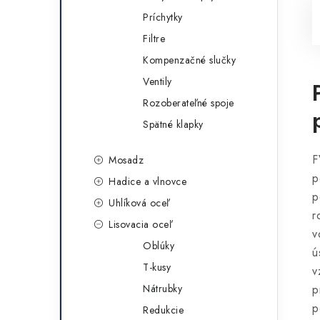
Príchytky
Filtre
Kompenzačné slučky
Ventily
Rozoberateľné spoje
Spätné klapky
F
Mosadz
p
Hadice a vlnovce
p
Uhlíková oceľ
r
Lisovacia oceľ
v
Oblúky
ú
T-kusy
v
Nátrubky
p
p
Redukcie