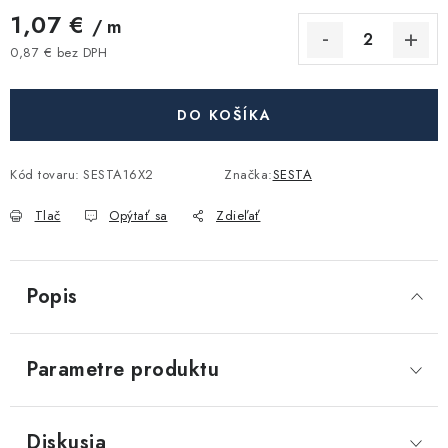
Akcie, Zľavy
1,07 €
/ m
0,87 € bez DPH
Kontakty
Poštovné a doprava
Obchodné podmienky
Jednotková cena:
Reklamačné podmienky
DO KOŠÍKA
Podmienky ochrany osobných údajov
Obchodné podmienky požičovne náradia
Moja objednávka
Kód tovaru:
SESTA16X2
Značka:
SESTA
Tlač
Opýtať sa
Zdieľať
Popis
Parametre produktu
Diskusia