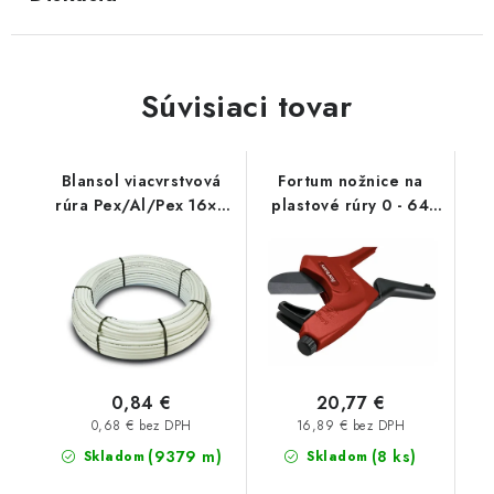
Súvisiaci tovar
Blansol viacvrstvová
Fortum nožnice na
rúra Pex/Al/Pex 16×2
plastové rúry 0 - 64
mm hliníkoplast (balík
mm kov
má 100 m) - metráž
0,84 €
20,77 €
0,68 € bez DPH
16,89 € bez DPH
(9379 m)
(8 ks)
Skladom
Skladom