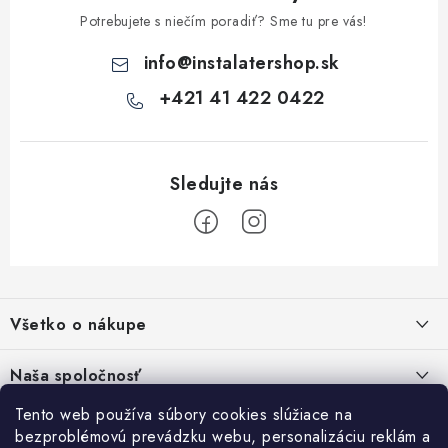
Potrebujete s niečím poradiť? Sme tu pre vás!
info
@
instalatershop.sk
+421 41 422 0422
Z
á
Všetko o nákupe
p
ä
Kontakty
Naša spoločnosť
t
Poštovné a doprava
i
Tento web používa súbory cookies slúžiace na
SHOWROOM - poradňa pre vaše projekty
Prihlásenie
bezproblémovú prevádzku webu, personalizáciu reklám a
e
Obchodné podmienky