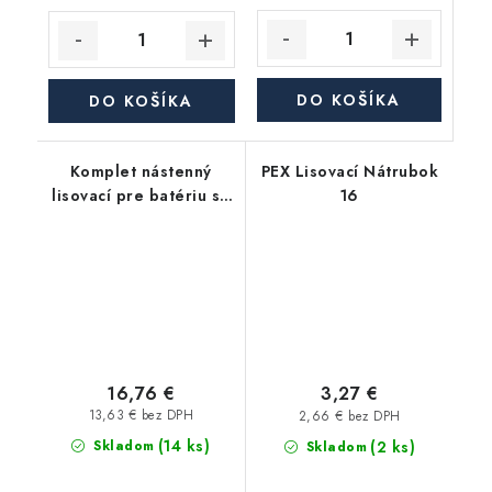
DO KOŠÍKA
DO KOŠÍKA
Komplet nástenný
PEX Lisovací Nátrubok
lisovací pre batériu so
16
spodným pripojením
na PEX-AL-PEX, 16x1/2"
16,76 €
3,27 €
13,63 € bez DPH
2,66 € bez DPH
(14 ks)
(2 ks)
Skladom
Skladom