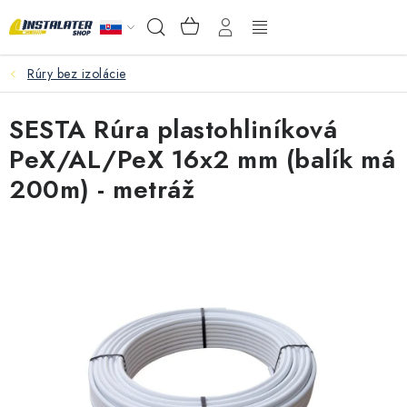
Prejsť
NÁKUPNÝ
Hľadať
na
KOŠÍK
obsah
Rúry bez izolácie
VEĽKOOBCHOD
SESTA Rúra plastohliníková
AKO VYBRAŤ?
PeX/AL/PeX 16x2 mm (balík má
PREDAJŇA - RAKOVÁ
200m) - metráž
Inštalačný materiál
Podlahové kúrenie
Ventily a armatúry
Meranie a regulácia