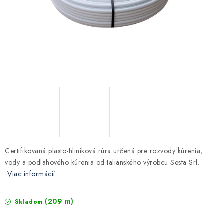
Kúrenie a chladenie
Komíny a dymovody
Čerpadlá a vodárne
Filtrovanie a úprava vody
Záhrada a závlaha
Vetranie a rekuperácia
Certifikovaná plasto-hliníková rúra určená pre rozvody kúrenia,
vody a podlahového kúrenia od talianského výrobcu Sesta Srl.
Kúpeľňa a sanita
Viac informácií
Spojovací materiál
(209 m)
Skladom