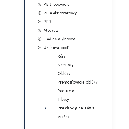
g
t
PE šróbovacie
ó
PE elektrotvarovky
r
PPR
i
Mosadz
e
Hadice a vlnovce
Uhlíková oceľ
Rúry
Nátrubky
Oblúky
Premosťovacie oblúky
Redukcie
T-kusy
Prechody na závit
Viečka