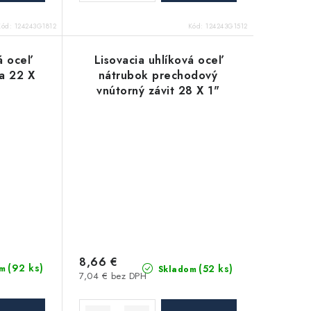
Kód:
124243G1812
Kód:
124243G1512
á oceľ
Lisovacia uhlíková oceľ
a 22 X
nátrubok prechodový
vnútorný závit 28 X 1"
8,66 €
(92 ks)
(52 ks)
m
Skladom
7,04 € bez DPH