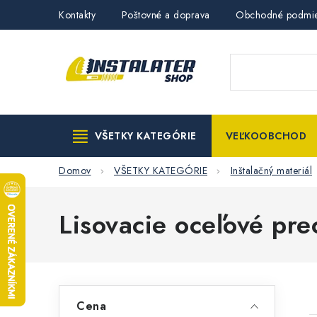
Prejsť
Kontakty
Poštovné a doprava
Obchodné podmi
na
obsah
VŠETKY KATEGÓRIE
VEĽKOOBCHOD
Domov
VŠETKY KATEGÓRIE
Inštalačný materiál
Lisovacie oceľové pre
B
Cena