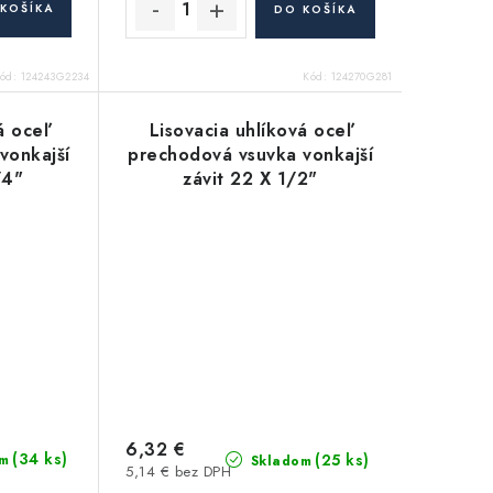
KOŠÍKA
DO KOŠÍKA
ód:
124243G2234
Kód:
124270G281
á oceľ
Lisovacia uhlíková oceľ
vonkajší
prechodová vsuvka vonkajší
/4"
závit 22 X 1/2"
6,32 €
(34 ks)
(25 ks)
m
Skladom
5,14 € bez DPH