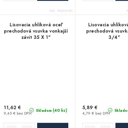
t
o
Kód:
124243G281
o
v
v
Lisovacia uhlíková oceľ
Lisovacia uhlíkov
prechodová vsuvka vonkajší
prechodová vsuvk
závit 35 X 1"
3/4"
11,62 €
5,89 €
(40 ks)
Skladom
Sklado
9,45 € bez DPH
4,79 € bez DPH