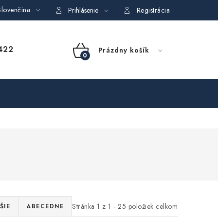
lovenčina
dajov
Obchodné podmienky požičovne náradia
Moja objedná
Prihlásenie
Registrácia
NÁKUPNÝ
422
Prázdny košík
KOŠÍK
Stránka
1
z
1
-
25
položiek celkom
ŠIE
ABECEDNE