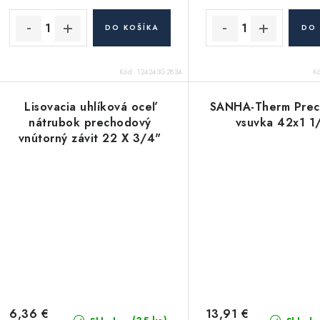
DO KOŠÍKA
DO 
Kód:
124243G2834
K
Lisovacia uhlíková oceľ
SANHA-Therm Pre
nátrubok prechodový
vsuvka 42x1 1
vnútorný závit 22 X 3/4"
6,36 €
13,91 €