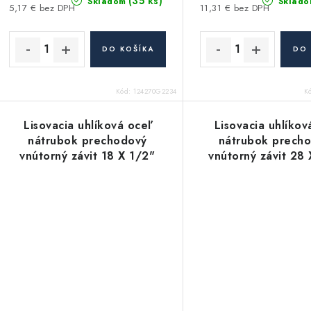
(35 ks)
Skladom
Sklado
5,17 € bez DPH
11,31 € bez DPH
DO KOŠÍKA
DO 
Kód:
124270G2234
K
Lisovacia uhlíková oceľ
Lisovacia uhlíkov
nátrubok prechodový
nátrubok prech
vnútorný závit 18 X 1/2"
vnútorný závit 28