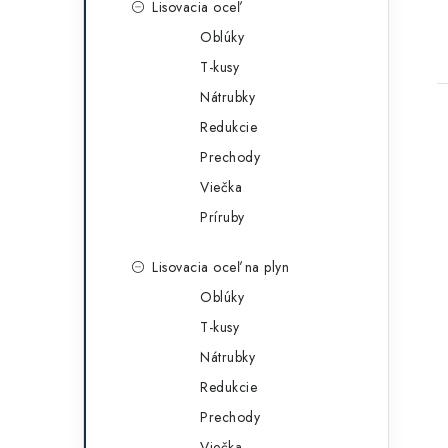
Lisovacia oceľ
Oblúky
T-kusy
Nátrubky
Redukcie
Prechody
Viečka
Príruby
Lisovacia oceľ na plyn
Oblúky
T-kusy
Nátrubky
Redukcie
Prechody
Viečka