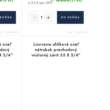
(6 ks)
(21 ks)
m
Skladom
6,95 € bez DPH
KOŠÍKA
DO KOŠÍKA
ód:
124243G42114
Kód:
124243G221
á oceľ
Lisovacia uhlíková oceľ
odový
nátrubok prechodový
 X 3/4"
vnútorný závit 35 X 5/4"