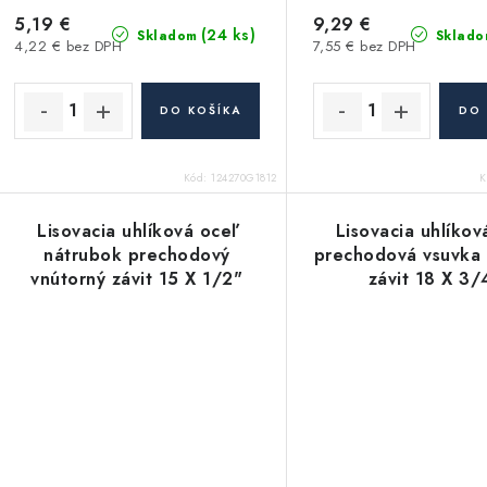
5,19 €
9,29 €
(24 ks)
Skladom
Sklado
4,22 € bez DPH
7,55 € bez DPH
DO KOŠÍKA
DO 
Kód:
124270G1812
K
Lisovacia uhlíková oceľ
Lisovacia uhlíkov
nátrubok prechodový
prechodová vsuvka 
vnútorný závit 15 X 1/2"
závit 18 X 3/