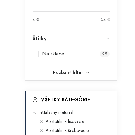
o
č
4
€
34
€
n
ý
Štítky
i
p
Na sklade
25
a
n
Rozbaliť filter
e
l
K
Preskočiť
VŠETKY KATEGÓRIE
kategórie
a
t
Inštalačný materiál
Plastohliník lisovacie
e
Plastohliník šróbovacie