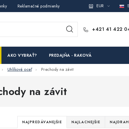
EUR
S
enky
Reklamačné podmienky
Podmienky ochrany osobných ú
+421 41 422 0
AKO VYBRAŤ?
PREDAJŇA - RAKOVÁ
Uhlíková oceľ
Prechody na závit
chody na závit
R
NAJPREDÁVANEJŠIE
NAJLACNEJŠIE
NAJDRAH