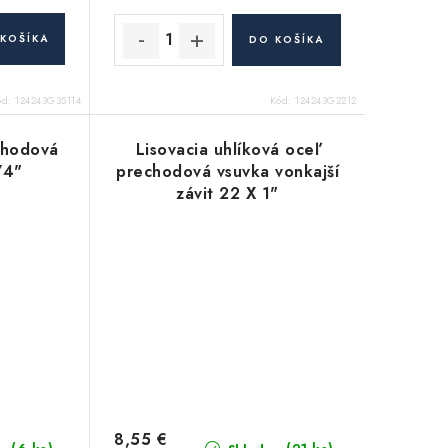
KOŠÍKA
DO KOŠÍKA
ód:
124243G35114
Kód:
124243G2212
chodová
Lisovacia uhlíková oceľ
/4"
prechodová vsuvka vonkajší
závit 22 X 1"
8,55 €