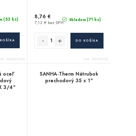
8,76 €
(53 ks)
(71 ks)
m
Skladom
7,12 € bez DPH
KOŠÍKA
DO KOŠÍKA
Kód:
124243G1834
Kód:
124270G221
á oceľ
SANHA-Therm Nátrubok
odový
prechodový 35 x 1"
 X 3/4"