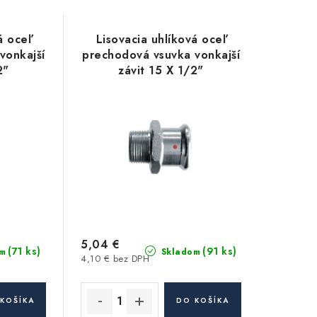
á oceľ
Lisovacia uhlíková oceľ
vonkajší
prechodová vsuvka vonkajší
2"
závit 15 X 1/2"
5,04 €
(71 ks)
(91 ks)
m
Skladom
4,10 € bez DPH
KOŠÍKA
DO KOŠÍKA