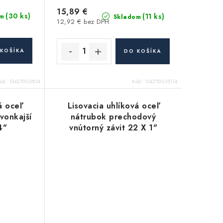
15,89 €
(30 ks)
(11 ks)
m
Skladom
12,92 € bez DPH
KOŠÍKA
DO KOŠÍKA
ód:
124270G2834
Kód:
124270G35114
á oceľ
Lisovacia uhlíková oceľ
vonkajší
nátrubok prechodový
4"
vnútorný závit 22 X 1"