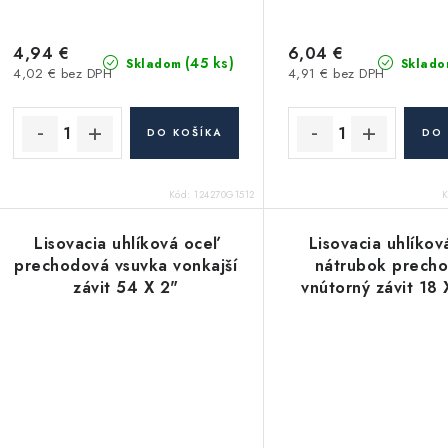
4,94 €
6,04 €
(45 ks)
Skladom
Sklado
4,02 € bez DPH
4,91 € bez DPH
DO KOŠÍKA
DO 
Kód:
124270G1512
Lisovacia uhlíková oceľ
Lisovacia uhlíkov
prechodová vsuvka vonkajší
nátrubok prech
závit 54 X 2"
vnútorný závit 18