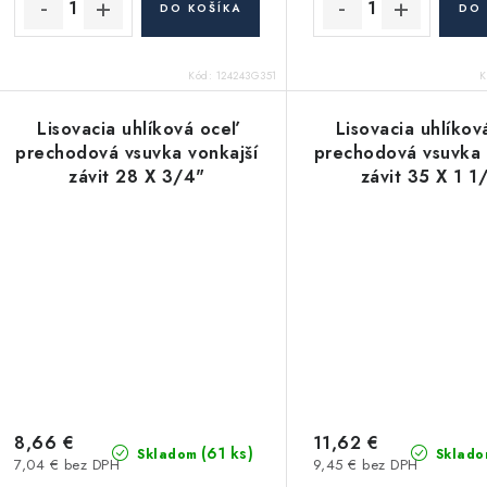
DO KOŠÍKA
DO 
Kód:
124243G351
K
Lisovacia uhlíková oceľ
Lisovacia uhlíkov
prechodová vsuvka vonkajší
prechodová vsuvka 
závit 28 X 3/4"
závit 35 X 1 1
8,66 €
11,62 €
(61 ks)
Skladom
Sklado
7,04 € bez DPH
9,45 € bez DPH