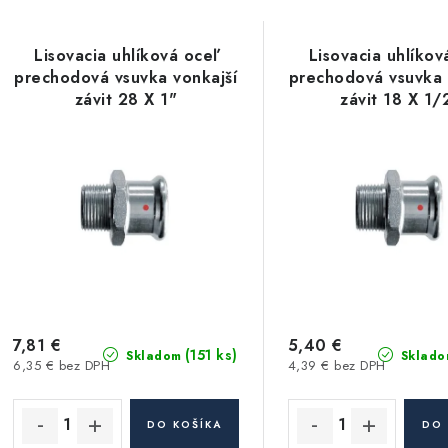
a
V
d
Lisovacia uhlíková oceľ
Lisovacia uhlíkov
ý
e
prechodová vsuvka vonkajší
prechodová vsuvka 
závit 28 X 1"
závit 18 X 1/
p
n
i
s
e
p
p
r
r
o
o
d
d
7,81 €
5,40 €
(151 ks)
Skladom
Sklado
6,35 € bez DPH
4,39 € bez DPH
u
u
k
k
DO KOŠÍKA
DO 