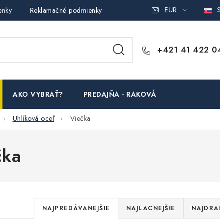
EUR
S
enky
Reklamačné podmienky
Podmienky ochrany osobných ú
+421 41 422 0
AKO VYBRAŤ?
PREDAJŇA - RAKOVÁ
Uhlíková oceľ
Viečka
čka
R
NAJPREDÁVANEJŠIE
NAJLACNEJŠIE
NAJDRA