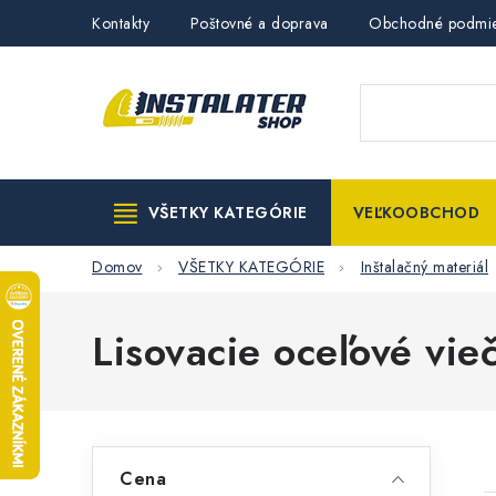
Prejsť
Kontakty
Poštovné a doprava
Obchodné podmi
na
obsah
VŠETKY KATEGÓRIE
VEĽKOOBCHOD
Domov
VŠETKY KATEGÓRIE
Inštalačný materiál
Lisovacie oceľové vie
B
Cena