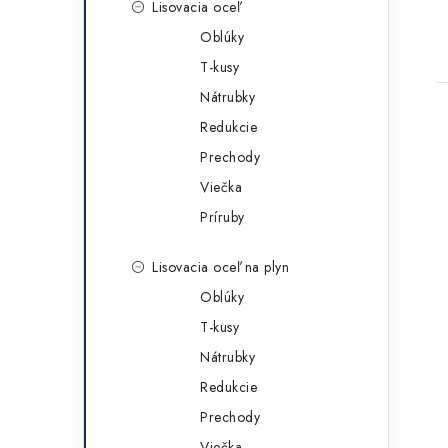
Lisovacia oceľ
Oblúky
T-kusy
Nátrubky
Redukcie
Prechody
Viečka
Príruby
l
Lisovacia oceľ na plyn
Oblúky
T-kusy
Nátrubky
i
Redukcie
Prechody
Viečka