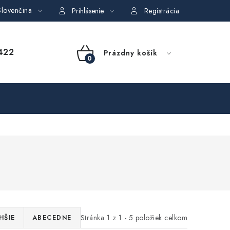
lovenčina
dajov
Obchodné podmienky požičovne náradia
Moja objedná
Prihlásenie
Registrácia
NÁKUPNÝ
422
Prázdny košík
KOŠÍK
Stránka
1
z
1
-
5
položiek celkom
HŠIE
ABECEDNE