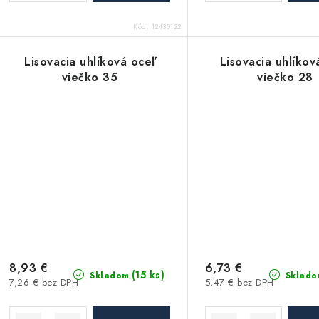
t
Kód:
12430122
o
o
v
Lisovacia uhlíková oceľ
Lisovacia uhlíkov
v
viečko 35
viečko 28
8,93 €
6,73 €
(15 ks)
Skladom
Sklado
7,26 € bez DPH
5,47 € bez DPH