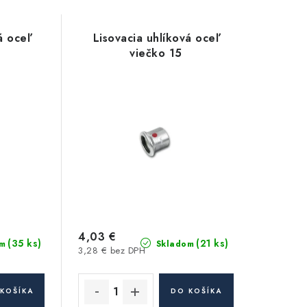
á oceľ
Lisovacia uhlíková oceľ
viečko 15
4,03 €
(35 ks)
(21 ks)
m
Skladom
3,28 € bez DPH
KOŠÍKA
DO KOŠÍKA