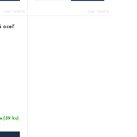
Kód:
12430118
Kód:
12430115
á oceľ
(59 ks)
m