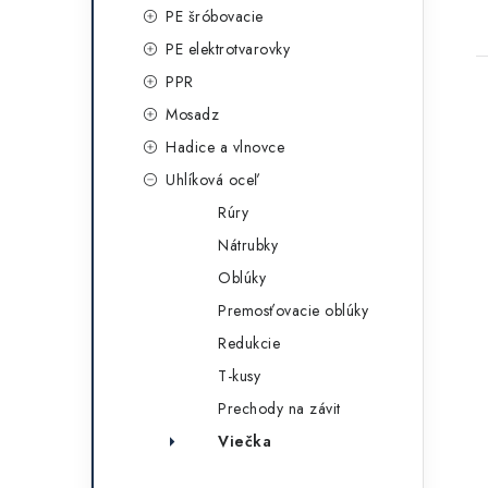
g
PE šróbovacie
t
ó
PE elektrotvarovky
r
PPR
i
Mosadz
e
Hadice a vlnovce
Uhlíková oceľ
Rúry
Nátrubky
Oblúky
Premosťovacie oblúky
Redukcie
T-kusy
Prechody na závit
Viečka