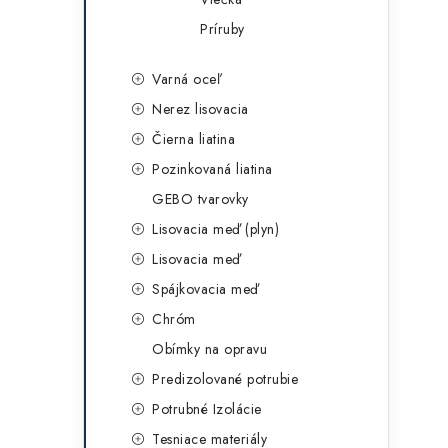
Príruby
r
Varná oceľ
Nerez lisovacia
Čierna liatina
Pozinkovaná liatina
GEBO tvarovky
Lisovacia meď (plyn)
Lisovacia meď
i
Spájkovacia meď
Chróm
Obímky na opravu
Predizolované potrubie
Potrubné Izolácie
Tesniace materiály