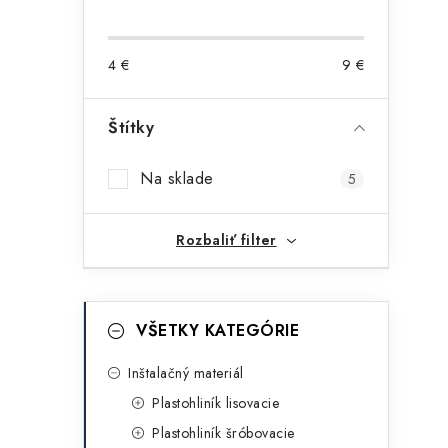
o
č
4
€
9
€
n
ý
Štítky
p
i
Na sklade
5
a
n
Rozbaliť filter
e
l
K
Preskočiť
VŠETKY KATEGÓRIE
kategórie
a
t
Inštalačný materiál
Plastohliník lisovacie
e
Plastohliník šróbovacie