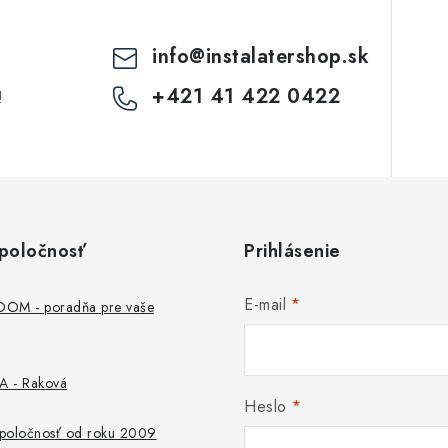
info
@
instalatershop.sk
+421 41 422 0422
!
poločnosť
Prihlásenie
E-mail
M - poradňa pre vaše
 - Raková
Heslo
 spoločnosť od roku 2009