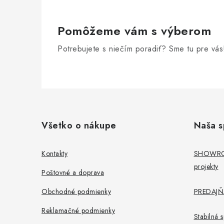
Pomôžeme vám s výberom
Potrebujete s niečím poradiť? Sme tu pre vás
Z
á
Všetko o nákupe
Naša s
p
ä
Kontakty
SHOWROO
projekty
t
Poštovné a doprava
i
Obchodné podmienky
PREDAJŇA
e
Reklamačné podmienky
Stabilná