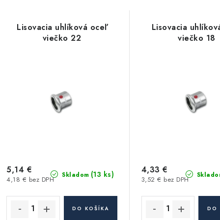
a
d
V
Lisovacia uhlíková oceľ
Lisovacia uhlíkov
e
viečko 22
viečko 18
ý
n
p
i
e
s
p
p
r
r
o
o
d
5,14 €
4,33 €
d
(13 ks)
Skladom
Sklado
4,18 € bez DPH
3,52 € bez DPH
u
u
k
DO KOŠÍKA
DO 
k