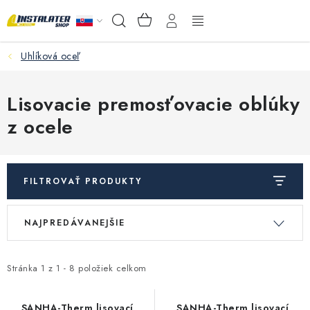
Prejsť
NÁKUPNÝ
Hľadať
na
KOŠÍK
obsah
Uhlíková oceľ
VEĽKOOBCHOD
AKO VYBRAŤ?
Lisovacie premosťovacie oblúky
z ocele
PREDAJŇA - RAKOVÁ
Inštalačný materiál
FILTROVAŤ PRODUKTY
Podlahové kúrenie
V
R
NAJPREDÁVANEJŠIE
ý
a
Ventily a armatúry
p
d
i
e
Stránka
1
z
1
-
8
položiek celkom
Meranie a regulácia
s
n
SANHA-Therm lisovací
SANHA-Therm lisovací