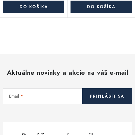
DO KOŠÍKA
DO KOŠÍKA
O
v
l
á
d
Aktuálne novinky a akcie na váš e-mail
a
c
i
Email
PRIHLÁSIŤ SA
e
p
r
v
k