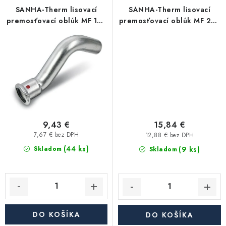
Akcie, Zľavy
SANHA-Therm lisovací
SANHA-Therm lisovací
premosťovací oblúk MF 18 -
premosťovací oblúk MF 28 -
uhlíková oceľ
uhlíková oceľ
Kontakty
Poštovné a doprava
Obchodné podmienky
Reklamačné podmienky
Podmienky ochrany osobných údajov
Obchodné podmienky požičovne náradia
Moja objednávka
9,43 €
15,84 €
7,67 € bez DPH
12,88 € bez DPH
(44 ks)
(9 ks)
Skladom
Skladom
DO KOŠÍKA
DO KOŠÍKA