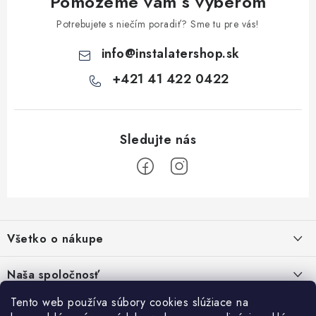
Pomôžeme vám s výberom
y
v
Potrebujete s niečím poradiť? Sme tu pre vás!
ý
info
@
instalatershop.sk
p
i
+421 41 422 0422
s
u
Z
á
Všetko o nákupe
p
ä
Kontakty
Naša spoločnosť
t
Poštovné a doprava
i
Tento web používa súbory cookies slúžiace na
SHOWROOM - poradňa pre vaše projekty
Prihlásenie