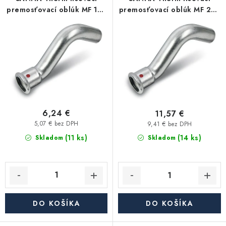
p
i
Kúrenie a chladenie
premosťovací oblúk MF 15 -
premosťovací oblúk MF 22 -
r
e
uhlíková oceľ
uhlíková oceľ
o
p
Komíny a dymovody
d
r
u
o
Čerpadlá a vodárne
k
d
t
u
Filtrovanie a úprava vody
o
k
v
t
6,24 €
11,57 €
Záhrada a závlaha
o
5,07 € bez DPH
9,41 € bez DPH
(11 ks)
v
(14 ks)
Skladom
Skladom
Vetranie a rekuperácia
Kúpeľňa a sanita
Spojovací materiál
DO KOŠÍKA
DO KOŠÍKA