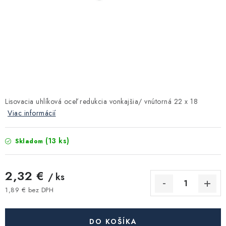
Kúrenie a chladenie
Komíny a dymovody
Čerpadlá a vodárne
Filtrovanie a úprava vody
Lisovacia uhlíková oceľ redukcia vonkajšia/ vnútorná 22 x 18
Viac informácií
Záhrada a závlaha
(13 ks)
Skladom
Vetranie a rekuperácia
2,32 €
Kúpeľňa a sanita
/ ks
1,89 € bez DPH
Jednotková cena:
Spojovací materiál
DO KOŠÍKA