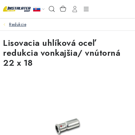
Prejsť
NÁKUPNÝ
Hľadať
na
KOŠÍK
obsah
Redukcie
VEĽKOOBCHOD
Lisovacia uhlíková oceľ
AKO VYBRAŤ?
redukcia vonkajšia/ vnútorná
PREDAJŇA - RAKOVÁ
22 x 18
Inštalačný materiál
Podlahové kúrenie
Ventily a armatúry
Meranie a regulácia