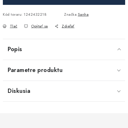
Akcie, Zľavy
Kód tovaru:
1242432218
Značka:
Sanha
Kontakty
Poštovné a doprava
Obchodné podmienky
Tlač
Opýtať sa
Zdieľať
Reklamačné podmienky
Podmienky ochrany osobných údajov
Obchodné podmienky požičovne náradia
Moja objednávka
Popis
Parametre produktu
Diskusia